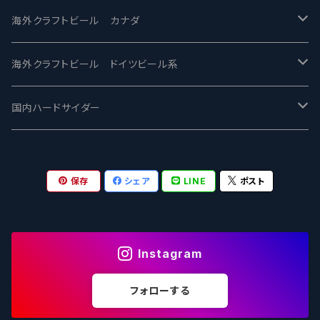
忽布古丹醸造 - HOP KOTAN
Fair State フェアステイト
ワイルドチャイルド - Wilde Child
Heart Of Darkness - ハートオブダークネス
ROCKY RIDGE - ロッキーリッジ
海外クラフトビール カナダ
ワイマーケットブルーイング Y.Market Brewing
Lagunitas ラグニタス
BrewDog Brewery - ブリュードッグ
Carbon brews -カーボン
BODRIGGY BREWING ボッドリッジー
Jackie O's ジャッキーオーズ
海外クラフトビール ドイツビール系
志賀高原ビール - SIGAKOGEN
FirestoneWalker ファイアストーン
The Flying Inn / ザ フライイング イン
TAIHU - タイフー
CO-CONSPIRATORS コ・コンスピレーターズ
Westbrook ウェストブルック
Karmeliten カーメリテン
国内ハードサイダー
OUTSIDER - アウトサイダーブルーイング
Stone ストーン
To Øl / トゥ・オール
SUNMAI - サンマイ
アーバノートブリューイング Urbanaut
HOWE SOUND ハウサウンド
Schöfferhofer シェッファーホッファー
サノバスミス / Son of the Smith
保存
シェア
LINE
ポスト
箕面ビール - MINOH BEER
Mikkeller ミッケラー
Lambiek Fabriek - ファブリーク
Behemoth - ベヒーモス
Deep Creek Brewing Co.
Strathcona ストラスコナ
Früh フリュー
サンクトガーレン - Sankt Gallen
Hop Nation ホップネーション
Marble / マーブル
8 Wired エイトワイアード
ODIN BREWING オディン
Plank プランク
Instagram
ウェストコーストブルーイング -WCB
Brewski ブリュースキー
Buxton - バクストン
Isthmus イスムス
Electric Bicycle エレクトリックバイシクル
Tucher トゥーハー
フォローする