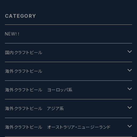
CATEGORY
NEW！！
国内クラフトビール
UCHU BREWING -うちゅうブルーイング
海外クラフトビール
バテレ -VERTERE
Modern Times モダンタイムズ
海外クラフトビール ヨーロッパ系
2nd Story Ale Works -セカンドストーリー
Maui マウイ
UnBarred -アンバード
海外クラフトビール アジア系
ビアへるん - Beer Hearn
Toppling Goliath トップリンゴライアス
SAIREN /サイレン
gweilo-鬼佬 グウァイロ
海外クラフトビール オーストラリア・ニュージーランド