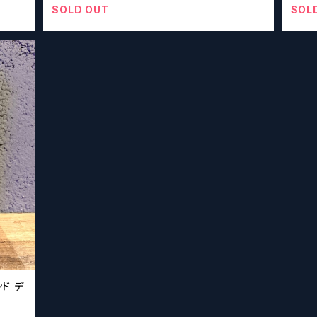
ズ】
SOLD OUT
SOL
エンド デ