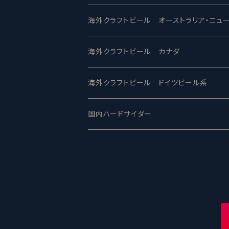
ビアへるん - Beer Hearn
Toppling Goliath トップリンゴライアス
SAIREN /サイレン
gweilo-鬼佬 グウァイロ
海外クラフトビール オーストラリア・ニュ
忽布古丹醸造 - HOP KOTAN
Fair State フェアステイト
ワイルドチャイルド - Wilde Child
Heart Of Darkness - ハートオブダーク
ROCKY RIDGE - ロッキーリッジ
海外クラフトビール カナダ
ワイマーケットブルーイング Y.Market Br
Lagunitas ラグニタス
BrewDog Brewery - ブリュードッグ
Carbon brews -カーボン
BODRIGGY BREWING ボッドリッジ
Jackie O's ジャッキーオーズ
海外クラフトビール ドイツビール系
志賀高原ビール - SIGAKOGEN
FirestoneWalker ファイアストーン
The Flying Inn / ザ フライイング イン
TAIHU - タイフー
CO-CONSPIRATORS コ・コンスピレー
Westbrook ウェストブルック
Karmeliten カーメリテン
国内ハードサイダー
OUTSIDER - アウトサイダーブルーイン
Stone ストーン
To Øl / トゥ・オール
SUNMAI - サンマイ
アーバノートブリューイング Urbanaut
HOWE SOUND ハウサウンド
Schöfferhofer シェッファーホッファー
サノバスミス / Son of the Smith
箕面ビール - MINOH BEER
Mikkeller ミッケラー
Lambiek Fabriek - ファブリーク
Behemoth - ベヒーモス
Deep Creek Brewing Co.
Strathcona ストラスコナ
Früh フリュー
サンクトガーレン - Sankt Gallen
Hop Nation ホップネーション
Marble / マーブル
8 Wired エイトワイアード
ODIN BREWING オディン
Plank プランク