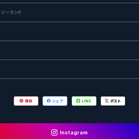
ージーランド
ネス
ewing
ー
ターズ
グ
保存
シェア
LINE
ポスト
Instagram