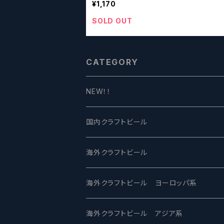
¥1,170
SOLD OUT
CATEGORY
NEW！！
国内クラフトビール
UCHU BREWING -うちゅうブルーイング
海外クラフトビール
バテレ -VERTERE
Modern Times モダンタイムズ
海外クラフトビール ヨーロッパ系
2nd Story Ale Works -セカンドストーリ
Maui マウイ
UnBarred -アンバード
海外クラフトビール アジア系