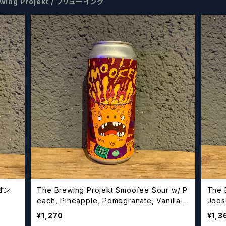
ewing Projekt / ブリューイング
 オン
The Brewing Projekt Smoofee Sour w/ P
The 
each, Pineapple, Pomegranate, Vanilla /
Joo
スムーフィー サワー ウィズ ピーチ パイナップ
フト
¥1,270
¥1,3
ル ポメグラネイト バニラ【クラフトビールシザー