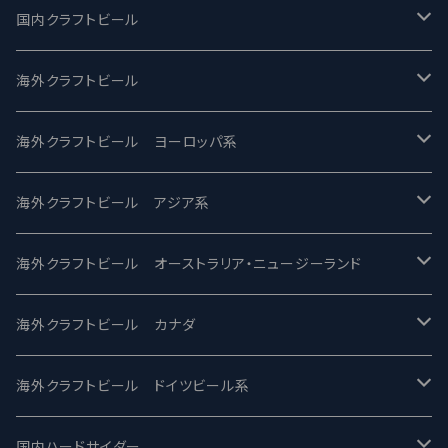
国内クラフトビール
UCHU BREWING -うちゅうブルーイング
海外クラフトビール
バテレ -VERTERE
Modern Times モダンタイムズ
海外クラフトビール ヨーロッパ系
2nd Story Ale Works -セカンドストーリー
Maui マウイ
UnBarred -アンバード
海外クラフトビール アジア系
ビアへるん - Beer Hearn
Toppling Goliath トップリンゴライアス
SAIREN /サイレン
gweilo-鬼佬 グウァイロ
海外クラフトビール オーストラリア・ニュージーランド
忽布古丹醸造 - HOP KOTAN
Fair State フェアステイト
ワイルドチャイルド - Wilde Child
Heart Of Darkness - ハートオブダークネス
ROCKY RIDGE - ロッキーリッジ
海外クラフトビール カナダ
ワイマーケットブルーイング Y.Market Brewing
Lagunitas ラグニタス
BrewDog Brewery - ブリュードッグ
Carbon brews -カーボン
BODRIGGY BREWING ボッドリッジー
Jackie O's ジャッキーオーズ
海外クラフトビール ドイツビール系
志賀高原ビール - SIGAKOGEN
FirestoneWalker ファイアストーン
The Flying Inn / ザ フライイング イン
TAIHU - タイフー
CO-CONSPIRATORS コ・コンスピレーターズ
Westbrook ウェストブルック
Karmeliten カーメリテン
国内ハードサイダー