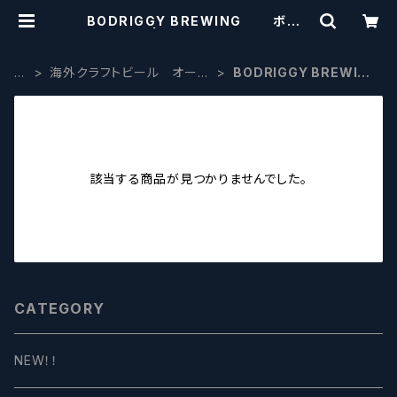
BODRIGGY BREWING ボッド
リッジー | craftbeerscissors
H
海外クラフトビール オース
BODRIGGY BREWIN
O
トラリア・ニュージーランド
G ボッドリッジー
M
E
該当する商品が見つかりませんでした。
CATEGORY
NEW！！