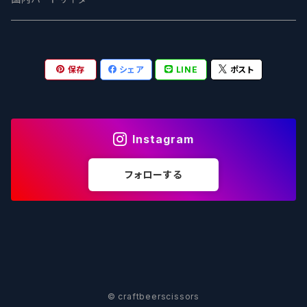
OUTSIDER - アウトサイダーブルーイング
Stone ストーン
To Øl / トゥ・オール
SUNMAI - サンマイ
アーバノートブリューイング Urbanaut
HOWE SOUND ハウサウンド
Schöfferhofer シェッファーホッファー
サノバスミス / Son of the Smith
保存
シェア
LINE
ポスト
箕面ビール - MINOH BEER
Mikkeller ミッケラー
Lambiek Fabriek - ファブリーク
Behemoth - ベヒーモス
Deep Creek Brewing Co.
Strathcona ストラスコナ
Früh フリュー
サンクトガーレン - Sankt Gallen
Hop Nation ホップネーション
Marble / マーブル
8 Wired エイトワイアード
ODIN BREWING オディン
Plank プランク
Instagram
ウェストコーストブルーイング -WCB
Brewski ブリュースキー
Buxton - バクストン
Isthmus イスムス
Electric Bicycle エレクトリックバイシクル
Tucher トゥーハー
フォローする
いわて蔵ビール - IWATEKURABEER
【LHG】Left Handed Giant レフト
Omnipollo - オムニポーロ
Parrotdog パロットドッグ
Laga Biere ラガビエール
Ganstaller ゲンスタラー
大山Gビール -Daisen G Beer
Burley -バーリーオーク
Sandford Orchards - オーチャード
Dainton デイントン
LTM レ トロワ ムスクテール
Tokyo AleWorks -トウキョウエールワークス
SierraNevada -シエラネバダ
PÕHJALA ‐ プヤラ
Mountain Culture マウンテンカルチャー
33 Brewing Experiment
© craftbeerscissors