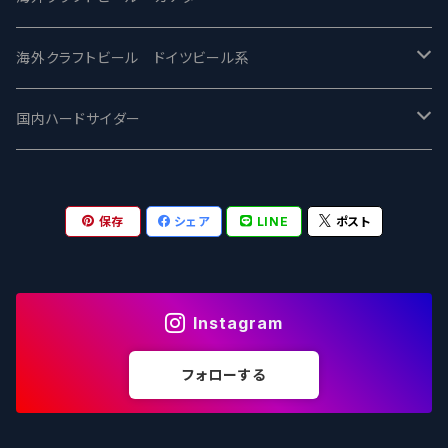
ワイマーケットブルーイング Y.Market Brewing
Lagunitas ラグニタス
BrewDog Brewery - ブリュードッグ
Carbon brews -カーボン
BODRIGGY BREWING ボッドリッジー
Jackie O's ジャッキーオーズ
海外クラフトビール ドイツビール系
志賀高原ビール - SIGAKOGEN
FirestoneWalker ファイアストーン
The Flying Inn / ザ フライイング イン
TAIHU - タイフー
CO-CONSPIRATORS コ・コンスピレーターズ
Westbrook ウェストブルック
Karmeliten カーメリテン
国内ハードサイダー
OUTSIDER - アウトサイダーブルーイング
Stone ストーン
To Øl / トゥ・オール
SUNMAI - サンマイ
アーバノートブリューイング Urbanaut
HOWE SOUND ハウサウンド
Schöfferhofer シェッファーホッファー
サノバスミス / Son of the Smith
保存
シェア
LINE
ポスト
箕面ビール - MINOH BEER
Mikkeller ミッケラー
Lambiek Fabriek - ファブリーク
Behemoth - ベヒーモス
Deep Creek Brewing Co.
Strathcona ストラスコナ
Früh フリュー
サンクトガーレン - Sankt Gallen
Hop Nation ホップネーション
Marble / マーブル
8 Wired エイトワイアード
ODIN BREWING オディン
Plank プランク
Instagram
ウェストコーストブルーイング -WCB
Brewski ブリュースキー
Buxton - バクストン
Isthmus イスムス
Electric Bicycle エレクトリックバイシクル
Tucher トゥーハー
フォローする
いわて蔵ビール - IWATEKURABEER
【LHG】Left Handed Giant レフト
Omnipollo - オムニポーロ
Parrotdog パロットドッグ
Laga Biere ラガビエール
Ganstaller ゲンスタラー