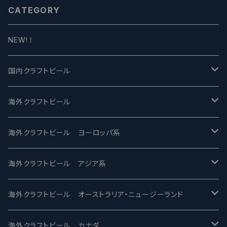
CATEGORY
NEW！！
国内クラフトビール
UCHU BREWING -うちゅうブルーイング
海外クラフトビール
バテレ -VERTERE
Modern Times モダンタイムズ
海外クラフトビール ヨーロッパ系
2nd Story Ale Works -セカンドストーリー
Maui マウイ
UnBarred -アンバード
海外クラフトビール アジア系
ビアへるん - Beer Hearn
Toppling Goliath トップリンゴライアス
SAIREN /サイレン
gweilo-鬼佬 グウァイロ
海外クラフトビール オーストラリア・ニュージーランド
忽布古丹醸造 - HOP KOTAN
Fair State フェアステイト
ワイルドチャイルド - Wilde Child
Heart Of Darkness - ハートオブダークネス
ROCKY RIDGE - ロッキーリッジ
海外クラフトビール カナダ