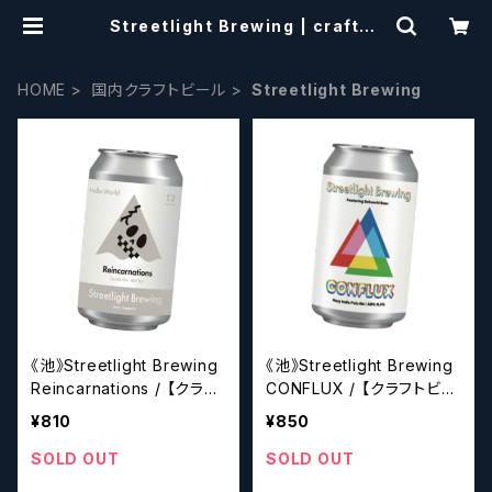
Streetlight Brewing | craftbe
erscissors
HOME
国内クラフトビール
Streetlight Brewing
《池》Streetlight Brewing
《池》Streetlight Brewing
Reincarnations / 【クラフ
CONFLUX / 【クラフトビー
トビール】
ル】
¥810
¥850
SOLD OUT
SOLD OUT