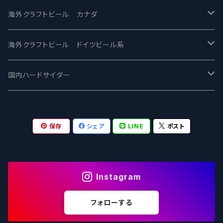
忽布古丹醸造 - HOP KOTAN
Fair State フェアステイト
ワイルドチャイルド - Wilde Child
Heart Of Darkness - ハートオブダークネス
ROCKY RIDGE - ロッキーリッジ
海外クラフトビール カナダ
ワイマーケットブルーイング Y.Market Brewing
Lagunitas ラグニタス
BrewDog Brewery - ブリュードッグ
Carbon brews -カーボン
BODRIGGY BREWING ボッドリッジー
Jackie O's ジャッキーオーズ
海外クラフトビール ドイツビール系
志賀高原ビール - SIGAKOGEN
FirestoneWalker ファイアストーン
The Flying Inn / ザ フライイング イン
TAIHU - タイフー
CO-CONSPIRATORS コ・コンスピレーターズ
Westbrook ウェストブルック
Karmeliten カーメリテン
国内ハードサイダー
OUTSIDER - アウトサイダーブルーイング
Stone ストーン
To Øl / トゥ・オール
SUNMAI - サンマイ
アーバノートブリューイング Urbanaut
HOWE SOUND ハウサウンド
Schöfferhofer シェッファーホッファー
サノバスミス / Son of the Smith
保存
シェア
LINE
ポスト
箕面ビール - MINOH BEER
Mikkeller ミッケラー
Lambiek Fabriek - ファブリーク
Behemoth - ベヒーモス
Deep Creek Brewing Co.
Strathcona ストラスコナ
Früh フリュー
サンクトガーレン - Sankt Gallen
Hop Nation ホップネーション
Marble / マーブル
8 Wired エイトワイアード
ODIN BREWING オディン
Plank プランク
Instagram
ウェストコーストブルーイング -WCB
Brewski ブリュースキー
Buxton - バクストン
Isthmus イスムス
Electric Bicycle エレクトリックバイシクル
Tucher トゥーハー
フォローする