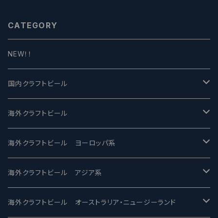
CATEGORY
NEW！！
国内クラフトビール
UCHU BREWING -うちゅうブルーイング
海外クラフトビール
バテレ -VERTERE
Modern Times モダンタイムズ
海外クラフトビール ヨーロッパ系
2nd Story Ale Works -セカンドストーリー
Maui マウイ
UnBarred -アンバード
海外クラフトビール アジア系
ビアへるん - Beer Hearn
Toppling Goliath トップリンゴライアス
SAIREN /サイレン
gweilo-鬼佬 グウァイロ
海外クラフトビール オーストラリア・ニュージーランド