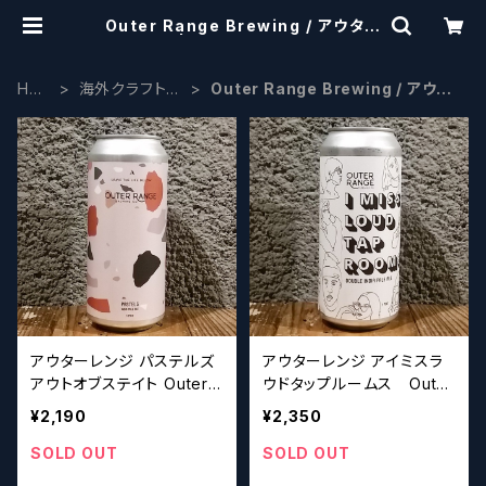
Outer Range Brewing / アウター
レンジ | craftbeerscissors
HO
海外クラフトビ
Outer Range Brewing / アウタ
ME
ール
ーレンジ
アウターレンジ パステルズ
アウターレンジ アイミスラ
アウトオブステイト Outer
ウドタップルームス Outer
Range Pastels Out Of St
Range I Miss Loud Tapr
¥2,190
¥2,350
ate【クラフトビール】
ooms 【クラフトビール】
SOLD OUT
SOLD OUT