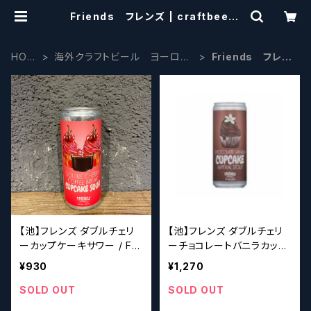
Friends フレンズ | craftbeers
cissors
HOM
海外クラフトビール ヨーロッ
Friends フレン
E
パ系
ズ
【池】フレンズ ダブルチェリ
【池】フレンズ ダブルチェリ
ーカップケーキサワー / Fri
ーチョコレートバニラカップ
ends Double Cherry Cu
ケーキインペリアルスタウト
¥930
¥1,270
pcake Sour 【クラフトビ
/ Friends Chocolate Van
ールシザーズ】
illa Cupcake Imp Stout
SOLD OUT
SOLD OUT
【クラフトビールシザーズ】