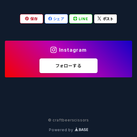
OUTSIDER - アウトサイダーブルーイング
Stone ストーン
To Øl / トゥ・オール
SUNMAI - サンマイ
アーバノートブリューイング Urbanaut
HOWE SOUND ハウサウンド
Schöfferhofer シェッファーホッファー
サノバスミス / Son of the Smith
保存
シェア
LINE
ポスト
箕面ビール - MINOH BEER
Mikkeller ミッケラー
Lambiek Fabriek - ファブリーク
Behemoth - ベヒーモス
Deep Creek Brewing Co.
Strathcona ストラスコナ
Früh フリュー
サンクトガーレン - Sankt Gallen
Hop Nation ホップネーション
Marble / マーブル
8 Wired エイトワイアード
ODIN BREWING オディン
Plank プランク
Instagram
ウェストコーストブルーイング -WCB
Brewski ブリュースキー
Buxton - バクストン
Isthmus イスムス
Electric Bicycle エレクトリックバイシクル
Tucher トゥーハー
フォローする
いわて蔵ビール - IWATEKURABEER
【LHG】Left Handed Giant レフト
Omnipollo - オムニポーロ
Parrotdog パロットドッグ
Laga Biere ラガビエール
Ganstaller ゲンスタラー
大山Gビール -Daisen G Beer
Burley -バーリーオーク
Sandford Orchards - オーチャード
Dainton デイントン
LTM レ トロワ ムスクテール
Tokyo AleWorks -トウキョウエールワークス
SierraNevada -シエラネバダ
PÕHJALA ‐ プヤラ
Mountain Culture マウンテンカルチャー
33 Brewing Experiment
© craftbeerscissors
Powered by
Be Easy Brewing - ビーイージー
Full Sail -フルセイル
North - ノース
MOON DOG -ムーンドッグ