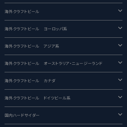
UCHU BREWING -うちゅうブルーイング
海外クラフトビール
バテレ -VERTERE
Modern Times モダンタイムズ
海外クラフトビール ヨーロッパ系
2nd Story Ale Works -セカンドストーリー
Maui マウイ
UnBarred -アンバード
海外クラフトビール アジア系
ビアへるん - Beer Hearn
Toppling Goliath トップリンゴライアス
SAIREN /サイレン
gweilo-鬼佬 グウァイロ
海外クラフトビール オーストラリア・ニュージーランド
忽布古丹醸造 - HOP KOTAN
Fair State フェアステイト
ワイルドチャイルド - Wilde Child
Heart Of Darkness - ハートオブダークネス
ROCKY RIDGE - ロッキーリッジ
海外クラフトビール カナダ
ワイマーケットブルーイング Y.Market Brewing
Lagunitas ラグニタス
BrewDog Brewery - ブリュードッグ
Carbon brews -カーボン
BODRIGGY BREWING ボッドリッジー
Jackie O's ジャッキーオーズ
海外クラフトビール ドイツビール系
志賀高原ビール - SIGAKOGEN
FirestoneWalker ファイアストーン
The Flying Inn / ザ フライイング イン
TAIHU - タイフー
CO-CONSPIRATORS コ・コンスピレーターズ
Westbrook ウェストブルック
Karmeliten カーメリテン
国内ハードサイダー