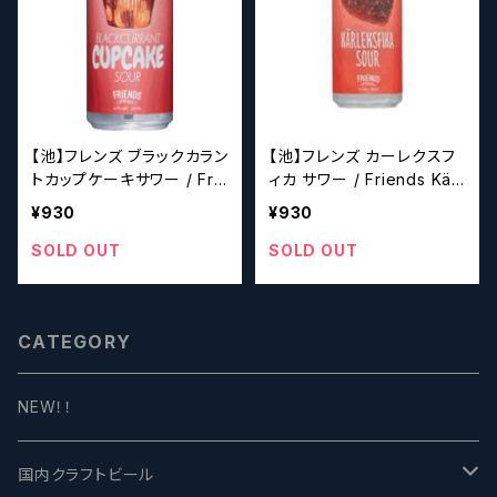
【池】フレンズ ブラックカラン
【池】フレンズ カーレクスフ
トカップケーキサワー / Fri
ィカ サワー / Friends Kärl
ends Blackcurrant Cupc
eksfika Sour 【クラフト
¥930
¥930
ake Sour【クラフトビール
ビールシザーズ】
シザーズ】
SOLD OUT
SOLD OUT
CATEGORY
NEW！！
国内クラフトビール