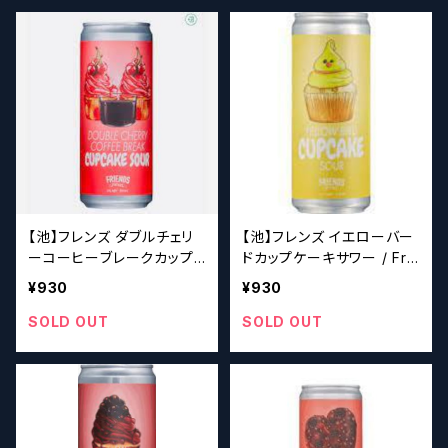
【池】フレンズ ダブルチェリ
【池】フレンズ イエローバー
ーコーヒーブレークカップ
ドカップケーキサワー / Fri
ケーキサワー / Friends D
ends Yellow Bird Cupca
¥930
¥930
ouble Cherry Coffee Br
ke Sour【クラフトビールシ
eak Cupcake Sour【クラ
ザーズ】
SOLD OUT
SOLD OUT
フトビールシザーズ】