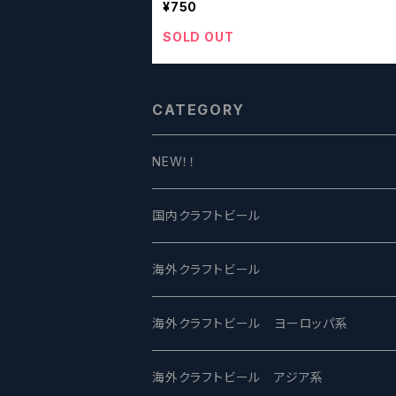
¥750
SOLD OUT
CATEGORY
NEW！！
国内クラフトビール
UCHU BREWING -うちゅうブルーイング
海外クラフトビール
バテレ -VERTERE
Modern Times モダンタイムズ
海外クラフトビール ヨーロッパ系
2nd Story Ale Works -セカンドストーリ
Maui マウイ
UnBarred -アンバード
海外クラフトビール アジア系