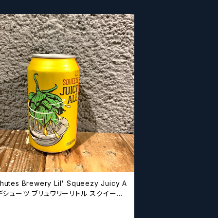
hutes Brewery Lil' Squeezy Juicy A
ジューシー エール
0