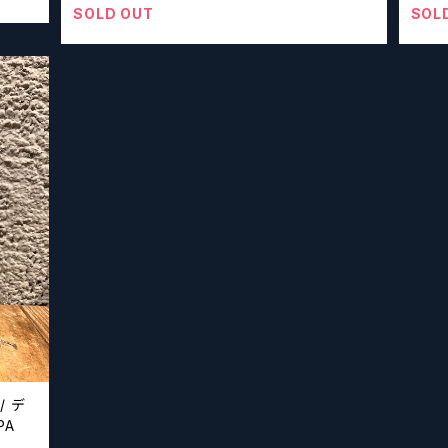
SOLD OUT
SOL
 デ
IPA