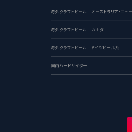
ビアへるん - Beer Hearn
Toppling Goliath トップリンゴライアス
SAIREN /サイレン
gweilo-鬼佬 グウァイロ
海外クラフトビール オーストラリア・ニュ
忽布古丹醸造 - HOP KOTAN
Fair State フェアステイト
ワイルドチャイルド - Wilde Child
Heart Of Darkness - ハートオブダーク
ROCKY RIDGE - ロッキーリッジ
海外クラフトビール カナダ
ワイマーケットブルーイング Y.Market Br
Lagunitas ラグニタス
BrewDog Brewery - ブリュードッグ
Carbon brews -カーボン
BODRIGGY BREWING ボッドリッジ
Jackie O's ジャッキーオーズ
海外クラフトビール ドイツビール系
志賀高原ビール - SIGAKOGEN
FirestoneWalker ファイアストーン
The Flying Inn / ザ フライイング イン
TAIHU - タイフー
CO-CONSPIRATORS コ・コンスピレー
Westbrook ウェストブルック
Karmeliten カーメリテン
国内ハードサイダー
OUTSIDER - アウトサイダーブルーイン
Stone ストーン
To Øl / トゥ・オール
SUNMAI - サンマイ
アーバノートブリューイング Urbanaut
HOWE SOUND ハウサウンド
Schöfferhofer シェッファーホッファー
サノバスミス / Son of the Smith
箕面ビール - MINOH BEER
Mikkeller ミッケラー
Lambiek Fabriek - ファブリーク
Behemoth - ベヒーモス
Deep Creek Brewing Co.
Strathcona ストラスコナ
Früh フリュー
サンクトガーレン - Sankt Gallen
Hop Nation ホップネーション
Marble / マーブル
8 Wired エイトワイアード
ODIN BREWING オディン
Plank プランク