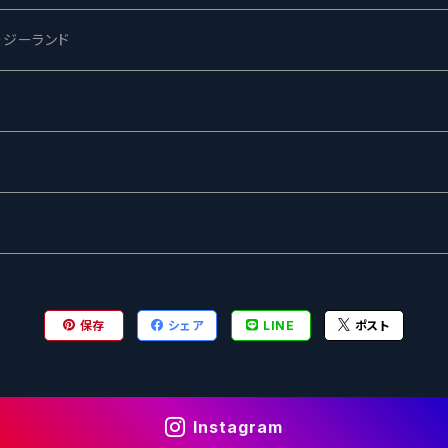
ージーランド
ネス
ewing
ー
ターズ
グ
保存
シェア
LINE
ポスト
Instagram