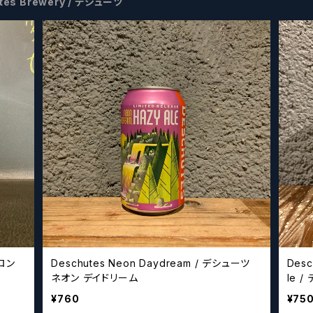
tes Brewery / デシューツ
トロン
Deschutes Neon Daydream / デシューツ
Desc
ネオン デイドリーム
le / デシューツ ブリュワリーリトル スクイージ
ー 
¥760
¥75