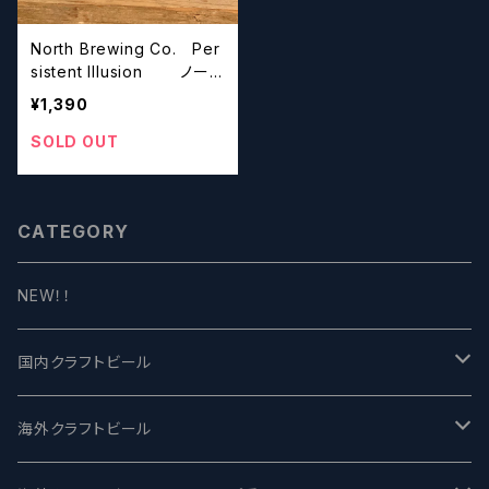
North Brewing Co. Per
sistent Illusion ノース
ブリューイング パーシス
¥1,390
テント イリュージョン
SOLD OUT
CATEGORY
NEW！！
国内クラフトビール
UCHU BREWING -うちゅうブルーイング
海外クラフトビール