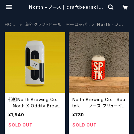
North - ノース | craftbeersciss
ors
HOM
海外クラフトビール ヨーロッパ
North - ノー
E
系
ス
《池》North Brewing Co.
North Brewing Co. Spu
North X Oddity Brewi
tnik ノース ブリューイ
ng
ング スプートニク
¥1,540
¥730
SOLD OUT
SOLD OUT