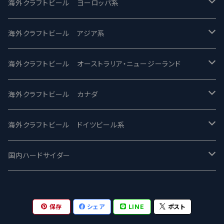
バテレ -VERTERE
Modern Times モダンタイムズ
海外クラフトビール ヨーロッパ系
2nd Story Ale Works -セカンドストーリー
Maui マウイ
UnBarred -アンバード
海外クラフトビール アジア系
ビアへるん - Beer Hearn
Toppling Goliath トップリンゴライアス
SAIREN /サイレン
gweilo-鬼佬 グウァイロ
海外クラフトビール オーストラリア・ニュージーランド
忽布古丹醸造 - HOP KOTAN
Fair State フェアステイト
ワイルドチャイルド - Wilde Child
Heart Of Darkness - ハートオブダークネス
ROCKY RIDGE - ロッキーリッジ
海外クラフトビール カナダ
ワイマーケットブルーイング Y.Market Brewing
Lagunitas ラグニタス
BrewDog Brewery - ブリュードッグ
Carbon brews -カーボン
BODRIGGY BREWING ボッドリッジー
Jackie O's ジャッキーオーズ
海外クラフトビール ドイツビール系
志賀高原ビール - SIGAKOGEN
FirestoneWalker ファイアストーン
The Flying Inn / ザ フライイング イン
TAIHU - タイフー
CO-CONSPIRATORS コ・コンスピレーターズ
Westbrook ウェストブルック
Karmeliten カーメリテン
国内ハードサイダー
OUTSIDER - アウトサイダーブルーイング
Stone ストーン
To Øl / トゥ・オール
SUNMAI - サンマイ
アーバノートブリューイング Urbanaut
HOWE SOUND ハウサウンド
Schöfferhofer シェッファーホッファー
サノバスミス / Son of the Smith
保存
シェア
LINE
ポスト
箕面ビール - MINOH BEER
Mikkeller ミッケラー
Lambiek Fabriek - ファブリーク
Behemoth - ベヒーモス
Deep Creek Brewing Co.
Strathcona ストラスコナ
Früh フリュー