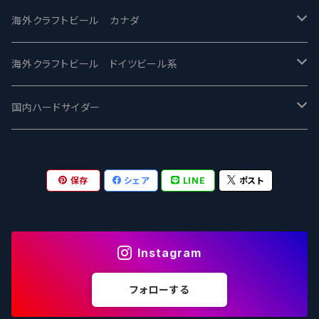
忽布古丹醸造 - HOP KOTAN
Fair State フェアステイト
ワイルドチャイルド - Wilde Child
Heart Of Darkness - ハートオブダークネス
ROCKY RIDGE - ロッキーリッジ
海外クラフトビール カナダ
ワイマーケットブルーイング Y.Market Brewing
Lagunitas ラグニタス
BrewDog Brewery - ブリュードッグ
Carbon brews -カーボン
BODRIGGY BREWING ボッドリッジー
Jackie O's ジャッキーオーズ
海外クラフトビール ドイツビール系
志賀高原ビール - SIGAKOGEN
FirestoneWalker ファイアストーン
The Flying Inn / ザ フライイング イン
TAIHU - タイフー
CO-CONSPIRATORS コ・コンスピレーターズ
Westbrook ウェストブルック
Karmeliten カーメリテン
国内ハードサイダー
OUTSIDER - アウトサイダーブルーイング
Stone ストーン
To Øl / トゥ・オール
SUNMAI - サンマイ
アーバノートブリューイング Urbanaut
HOWE SOUND ハウサウンド
Schöfferhofer シェッファーホッファー
サノバスミス / Son of the Smith
保存
シェア
LINE
ポスト
箕面ビール - MINOH BEER
Mikkeller ミッケラー
Lambiek Fabriek - ファブリーク
Behemoth - ベヒーモス
Deep Creek Brewing Co.
Strathcona ストラスコナ
Früh フリュー
サンクトガーレン - Sankt Gallen
Hop Nation ホップネーション
Marble / マーブル
8 Wired エイトワイアード
ODIN BREWING オディン
Plank プランク
Instagram
ウェストコーストブルーイング -WCB
Brewski ブリュースキー
Buxton - バクストン
Isthmus イスムス
Electric Bicycle エレクトリックバイシクル
Tucher トゥーハー
フォローする