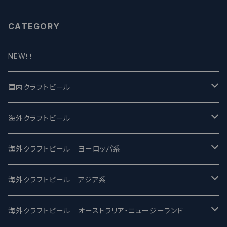
CATEGORY
NEW！！
国内クラフトビール
UCHU BREWING -うちゅうブルーイング
海外クラフトビール
バテレ -VERTERE
Modern Times モダンタイムズ
海外クラフトビール ヨーロッパ系
2nd Story Ale Works -セカンドストーリー
Maui マウイ
UnBarred -アンバード
海外クラフトビール アジア系
ビアへるん - Beer Hearn
Toppling Goliath トップリンゴライアス
SAIREN /サイレン
gweilo-鬼佬 グウァイロ
海外クラフトビール オーストラリア・ニュージーランド