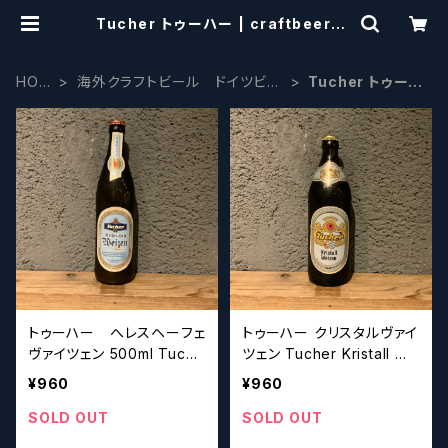
Tucher トゥーハー | craftbeersc
issors
HOM
海外クラフトビール ドイツビー
Tucher トゥーハ
E
ル系
ー
トゥーハー へレスヘーフェ
トゥーハー クリスタルヴァイ
ヴァイツェン 500ml Tuche
ツェン Tucher Kristall We
r Helles Hefe Weizen
izen
¥960
¥960
SOLD OUT
SOLD OUT