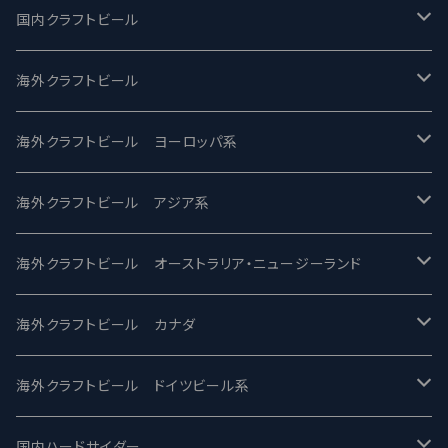
国内クラフトビール
UCHU BREWING -うちゅうブルーイング
海外クラフトビール
バテレ -VERTERE
Modern Times モダンタイムズ
海外クラフトビール ヨーロッパ系
2nd Story Ale Works -セカンドストーリー
Maui マウイ
UnBarred -アンバード
海外クラフトビール アジア系
ビアへるん - Beer Hearn
Toppling Goliath トップリンゴライアス
SAIREN /サイレン
gweilo-鬼佬 グウァイロ
海外クラフトビール オーストラリア・ニュージーランド
忽布古丹醸造 - HOP KOTAN
Fair State フェアステイト
ワイルドチャイルド - Wilde Child
Heart Of Darkness - ハートオブダークネス
ROCKY RIDGE - ロッキーリッジ
海外クラフトビール カナダ
ワイマーケットブルーイング Y.Market Brewing
Lagunitas ラグニタス
BrewDog Brewery - ブリュードッグ
Carbon brews -カーボン
BODRIGGY BREWING ボッドリッジー
Jackie O's ジャッキーオーズ
海外クラフトビール ドイツビール系
志賀高原ビール - SIGAKOGEN
FirestoneWalker ファイアストーン
The Flying Inn / ザ フライイング イン
TAIHU - タイフー
CO-CONSPIRATORS コ・コンスピレーターズ
Westbrook ウェストブルック
Karmeliten カーメリテン
国内ハードサイダー