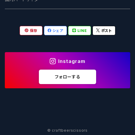
OUTSIDER - アウトサイダーブルーイング
Stone ストーン
To Øl / トゥ・オール
SUNMAI - サンマイ
アーバノートブリューイング Urbanaut
HOWE SOUND ハウサウンド
Schöfferhofer シェッファーホッファー
サノバスミス / Son of the Smith
保存
シェア
LINE
ポスト
箕面ビール - MINOH BEER
Mikkeller ミッケラー
Lambiek Fabriek - ファブリーク
Behemoth - ベヒーモス
Deep Creek Brewing Co.
Strathcona ストラスコナ
Früh フリュー
サンクトガーレン - Sankt Gallen
Hop Nation ホップネーション
Marble / マーブル
8 Wired エイトワイアード
ODIN BREWING オディン
Plank プランク
Instagram
ウェストコーストブルーイング -WCB
Brewski ブリュースキー
Buxton - バクストン
Isthmus イスムス
Electric Bicycle エレクトリックバイシクル
Tucher トゥーハー
フォローする
いわて蔵ビール - IWATEKURABEER
【LHG】Left Handed Giant レフト
Omnipollo - オムニポーロ
Parrotdog パロットドッグ
Laga Biere ラガビエール
Ganstaller ゲンスタラー
大山Gビール -Daisen G Beer
Burley -バーリーオーク
Sandford Orchards - オーチャード
Dainton デイントン
LTM レ トロワ ムスクテール
Tokyo AleWorks -トウキョウエールワークス
SierraNevada -シエラネバダ
PÕHJALA ‐ プヤラ
Mountain Culture マウンテンカルチャー
33 Brewing Experiment
© craftbeerscissors