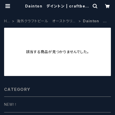
Dainton デイントン | craftbeer
scissors
HO
海外クラフトビール オーストラリ
Dainton デ
ME
ア・ニュージーランド
イントン
該当する商品が見つかりませんでした。
CATEGORY
NEW！！