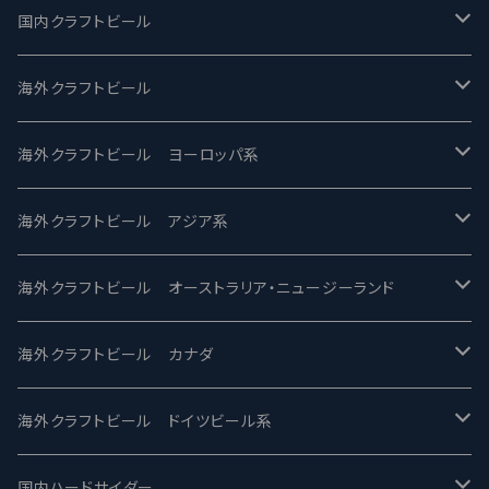
国内クラフトビール
UCHU BREWING -うちゅうブルーイング
海外クラフトビール
バテレ -VERTERE
Modern Times モダンタイムズ
海外クラフトビール ヨーロッパ系
2nd Story Ale Works -セカンドストーリー
Maui マウイ
UnBarred -アンバード
海外クラフトビール アジア系
ビアへるん - Beer Hearn
Toppling Goliath トップリンゴライアス
SAIREN /サイレン
gweilo-鬼佬 グウァイロ
海外クラフトビール オーストラリア・ニュージーランド
忽布古丹醸造 - HOP KOTAN
Fair State フェアステイト
ワイルドチャイルド - Wilde Child
Heart Of Darkness - ハートオブダークネス
ROCKY RIDGE - ロッキーリッジ
海外クラフトビール カナダ
ワイマーケットブルーイング Y.Market Brewing
Lagunitas ラグニタス
BrewDog Brewery - ブリュードッグ
Carbon brews -カーボン
BODRIGGY BREWING ボッドリッジー
Jackie O's ジャッキーオーズ
海外クラフトビール ドイツビール系
志賀高原ビール - SIGAKOGEN
FirestoneWalker ファイアストーン
The Flying Inn / ザ フライイング イン
TAIHU - タイフー
CO-CONSPIRATORS コ・コンスピレーターズ
Westbrook ウェストブルック
Karmeliten カーメリテン
国内ハードサイダー