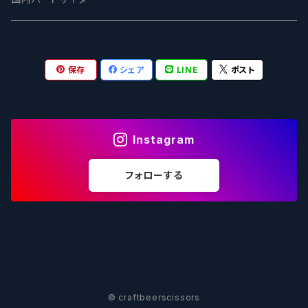
OUTSIDER - アウトサイダーブルーイング
Stone ストーン
To Øl / トゥ・オール
SUNMAI - サンマイ
アーバノートブリューイング Urbanaut
HOWE SOUND ハウサウンド
Schöfferhofer シェッファーホッファー
サノバスミス / Son of the Smith
保存
シェア
LINE
ポスト
箕面ビール - MINOH BEER
Mikkeller ミッケラー
Lambiek Fabriek - ファブリーク
Behemoth - ベヒーモス
Deep Creek Brewing Co.
Strathcona ストラスコナ
Früh フリュー
サンクトガーレン - Sankt Gallen
Hop Nation ホップネーション
Marble / マーブル
8 Wired エイトワイアード
ODIN BREWING オディン
Plank プランク
Instagram
ウェストコーストブルーイング -WCB
Brewski ブリュースキー
Buxton - バクストン
Isthmus イスムス
Electric Bicycle エレクトリックバイシクル
Tucher トゥーハー
フォローする
いわて蔵ビール - IWATEKURABEER
【LHG】Left Handed Giant レフト
Omnipollo - オムニポーロ
Parrotdog パロットドッグ
Laga Biere ラガビエール
Ganstaller ゲンスタラー
大山Gビール -Daisen G Beer
Burley -バーリーオーク
Sandford Orchards - オーチャード
Dainton デイントン
LTM レ トロワ ムスクテール
Tokyo AleWorks -トウキョウエールワークス
SierraNevada -シエラネバダ
PÕHJALA ‐ プヤラ
Mountain Culture マウンテンカルチャー
33 Brewing Experiment
© craftbeerscissors