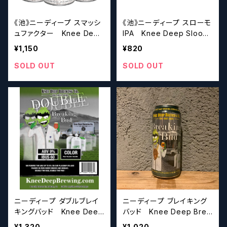
《池》ニーディープ スマッシ
《池》ニーディープ スローモ
ュファクター Knee Deep
IPA Knee Deep Sloow
Smash Factor【クラフトビ
Mo IPA【クラフトビールシ
¥1,150
¥820
ールシザーズ】
ザーズ】
SOLD OUT
SOLD OUT
ニーディープ ダブルブレイ
ニーディープ ブレイキング
キングバッド Knee Deep
バッド Knee Deep Brea
Double Breaking Bud IP
king Bud IPA【クラフトビ
¥1,320
¥1,020