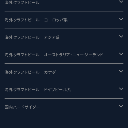
UCHU BREWING -うちゅうブルーイング
海外クラフトビール
バテレ -VERTERE
Modern Times モダンタイムズ
海外クラフトビール ヨーロッパ系
2nd Story Ale Works -セカンドストーリー
Maui マウイ
UnBarred -アンバード
海外クラフトビール アジア系
ビアへるん - Beer Hearn
Toppling Goliath トップリンゴライアス
SAIREN /サイレン
gweilo-鬼佬 グウァイロ
海外クラフトビール オーストラリア・ニュージーランド
忽布古丹醸造 - HOP KOTAN
Fair State フェアステイト
ワイルドチャイルド - Wilde Child
Heart Of Darkness - ハートオブダークネス
ROCKY RIDGE - ロッキーリッジ
海外クラフトビール カナダ
ワイマーケットブルーイング Y.Market Brewing
Lagunitas ラグニタス
BrewDog Brewery - ブリュードッグ
Carbon brews -カーボン
BODRIGGY BREWING ボッドリッジー
Jackie O's ジャッキーオーズ
海外クラフトビール ドイツビール系
志賀高原ビール - SIGAKOGEN
FirestoneWalker ファイアストーン
The Flying Inn / ザ フライイング イン
TAIHU - タイフー
CO-CONSPIRATORS コ・コンスピレーターズ
Westbrook ウェストブルック
Karmeliten カーメリテン
国内ハードサイダー
OUTSIDER - アウトサイダーブルーイング
Stone ストーン
To Øl / トゥ・オール
SUNMAI - サンマイ
アーバノートブリューイング Urbanaut
HOWE SOUND ハウサウンド
Schöfferhofer シェッファーホッファー
サノバスミス / Son of the Smith