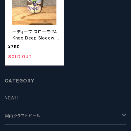
ニーディープ スローモIPA
Knee Deep Slooow M
o IPA【クラフトビールシザ
¥790
ーズ】
SOLD OUT
CATEGORY
NEW！！
国内クラフトビール