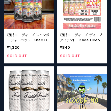
《池》ニーディープ レインボ
《池》ニーディープ ディープ
ーシャーベット Knee De
アイランド Knee Deep D
ep Uncle Dean’s Rainbo
eep Island【クラフトビー
¥1,320
¥840
w Sherbet【クラフトビール
ルシザーズ】
シザーズ】
SOLD OUT
SOLD OUT