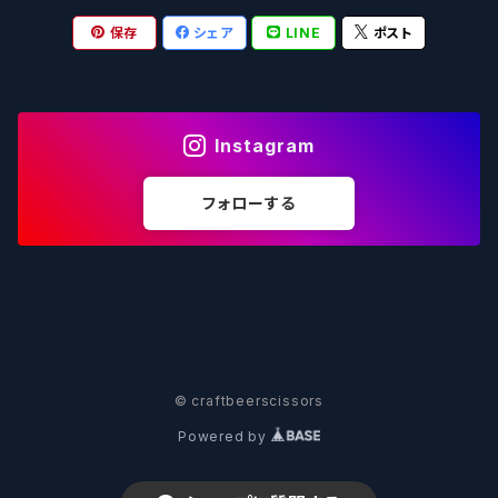
保存
シェア
LINE
ポスト
箕面ビール - MINOH BEER
Mikkeller ミッケラー
Lambiek Fabriek - ファブリーク
Behemoth - ベヒーモス
Deep Creek Brewing Co.
Strathcona ストラスコナ
Früh フリュー
サンクトガーレン - Sankt Gallen
Hop Nation ホップネーション
Marble / マーブル
8 Wired エイトワイアード
ODIN BREWING オディン
Plank プランク
Instagram
ウェストコーストブルーイング -WCB
Brewski ブリュースキー
Buxton - バクストン
Isthmus イスムス
Electric Bicycle エレクトリックバイシクル
Tucher トゥーハー
フォローする
いわて蔵ビール - IWATEKURABEER
【LHG】Left Handed Giant レフト
Omnipollo - オムニポーロ
Parrotdog パロットドッグ
Laga Biere ラガビエール
Ganstaller ゲンスタラー
大山Gビール -Daisen G Beer
Burley -バーリーオーク
Sandford Orchards - オーチャード
Dainton デイントン
LTM レ トロワ ムスクテール
Tokyo AleWorks -トウキョウエールワークス
SierraNevada -シエラネバダ
PÕHJALA ‐ プヤラ
Mountain Culture マウンテンカルチャー
33 Brewing Experiment
© craftbeerscissors
Powered by
Be Easy Brewing - ビーイージー
Full Sail -フルセイル
North - ノース
MOON DOG -ムーンドッグ