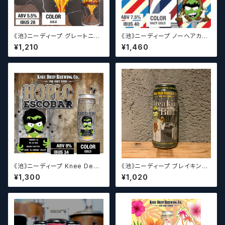
《池》ニーディープ グレートニュ
《池》ニーディープ ノーヘアカッ
ース！ Knee Deep Great N
ツ Knee Deep No Haircut
¥1,210
¥1,460
ews!【クラフトビールシザーズ】
s【クラフトビールシザーズ】
《池》ニーディープ Knee Deep
《池》ニーディープ ブレイキング
Hoplo Escobar 【クラフトビー
バッド Knee Deep Breakin
¥1,300
¥1,020
ルシザーズ】
g Bud IPA【クラフトビールシザ
ーズ】