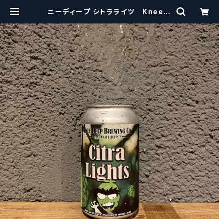
ニーディープ シトラライツ Knee D
eep Citra Lights【クラフトビール
シザーズ】 | craftbeerscissors