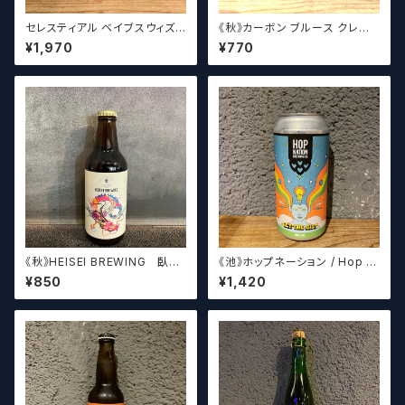
セレスティアル ベイブスウィズ
《秋》カーボン ブルース クレイ
ザパワー / Celestial Beerwo
ジーリッチルプリンズ Carbo
¥1,970
¥770
rks Babes With the Power
n Brews Crazy rich Lupulin
s【クラフトビール】
《秋》HEISEI BREWING 臥龍
《池》ホップネーション / Hop N
長生(がりゅうちょうせい)アメリ
ation Get The Gist
¥850
¥1,420
カンペールエール【クラフトビー
ル】