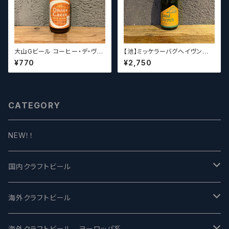
大山Gビール コーヒー・デ・ヴァ
【池】ミッケラーバグヘイヴン
イス【クラフトビール】
ルードペッシュ Mikkeller Bag
¥770
¥2,750
haven Ruud Peesch
CATEGORY
NEW！！
国内クラフトビール
UCHU BREWING -うちゅうブルーイング
海外クラフトビール
バテレ -VERTERE
Modern Times モダンタイムズ
海外クラフトビール ヨーロッパ系