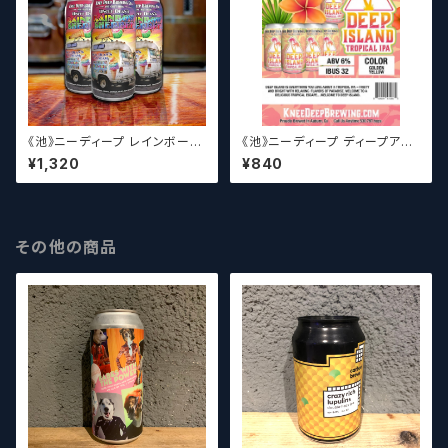
《池》ニーディープ レインボーシ
《池》ニーディープ ディープアイ
ャーベット Knee Deep Uncl
ランド Knee Deep Deep Is
¥1,320
¥840
e Dean’s Rainbow Sherbet
land【クラフトビールシザーズ】
【クラフトビールシザーズ】
その他の商品