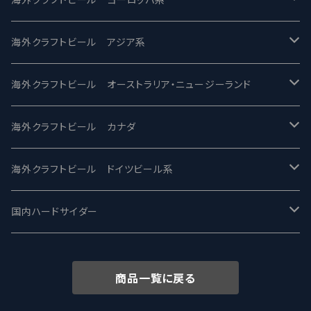
2nd Story Ale Works -セカンドストーリー
Maui マウイ
UnBarred -アンバード
海外クラフトビール アジア系
ビアへるん - Beer Hearn
Toppling Goliath トップリンゴライアス
SAIREN /サイレン
gweilo-鬼佬 グウァイロ
海外クラフトビール オーストラリア・ニュージーランド
忽布古丹醸造 - HOP KOTAN
Fair State フェアステイト
ワイルドチャイルド - Wilde Child
Heart Of Darkness - ハートオブダークネス
ROCKY RIDGE - ロッキーリッジ
海外クラフトビール カナダ
ワイマーケットブルーイング Y.Market Brewing
Lagunitas ラグニタス
BrewDog Brewery - ブリュードッグ
Carbon brews -カーボン
BODRIGGY BREWING ボッドリッジー
Jackie O's ジャッキーオーズ
海外クラフトビール ドイツビール系
志賀高原ビール - SIGAKOGEN
FirestoneWalker ファイアストーン
The Flying Inn / ザ フライイング イン
TAIHU - タイフー
CO-CONSPIRATORS コ・コンスピレーターズ
Westbrook ウェストブルック
Karmeliten カーメリテン
国内ハードサイダー
OUTSIDER - アウトサイダーブルーイング
Stone ストーン
To Øl / トゥ・オール
SUNMAI - サンマイ
アーバノートブリューイング Urbanaut
HOWE SOUND ハウサウンド
Schöfferhofer シェッファーホッファー
サノバスミス / Son of the Smith
商品一覧に戻る
箕面ビール - MINOH BEER
Mikkeller ミッケラー
Lambiek Fabriek - ファブリーク
Behemoth - ベヒーモス
Deep Creek Brewing Co.
Strathcona ストラスコナ
Früh フリュー