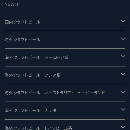
NEW！！
国内クラフトビール
UCHU BREWING -うちゅうブルーイング
海外クラフトビール
バテレ -VERTERE
Modern Times モダンタイムズ
海外クラフトビール ヨーロッパ系
2nd Story Ale Works -セカンドストーリー
Maui マウイ
UnBarred -アンバード
海外クラフトビール アジア系
ビアへるん - Beer Hearn
Toppling Goliath トップリンゴライアス
SAIREN /サイレン
gweilo-鬼佬 グウァイロ
海外クラフトビール オーストラリア・ニュージーランド
忽布古丹醸造 - HOP KOTAN
Fair State フェアステイト
ワイルドチャイルド - Wilde Child
Heart Of Darkness - ハートオブダークネス
ROCKY RIDGE - ロッキーリッジ
海外クラフトビール カナダ
ワイマーケットブルーイング Y.Market Brewing
Lagunitas ラグニタス
BrewDog Brewery - ブリュードッグ
Carbon brews -カーボン
BODRIGGY BREWING ボッドリッジー
Jackie O's ジャッキーオーズ
海外クラフトビール ドイツビール系