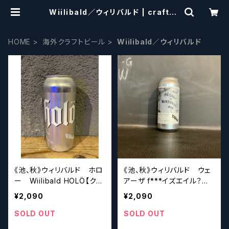
Wiilibald／ウィリバルド | craftbe
erscissors
HOME
海外クラフトビール
Wiilibald／ウィリバルド
《池、秋》ウィリバルド ホロ
《池、秋》ウィリバルド ウェ
ー Wiilibald HOLÖ【クラ
アーザ f***イズエイル？
フトビール】
Wiilibald Where the f**
¥2,090
¥2,090
* is Ayr?【クラフトビール】
SOLD OUT
SOLD OUT