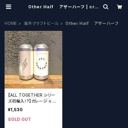
Other Half アザーハーフ | craf
tbeerscissors
HOME
海外クラフトビール
Other Half アザーハーフ
【ALL TOGETHER シリー
ズ初輸入！?】ガレージ x ア
ザーハーフ オールトゥギャ
¥1,530
ザー Garage x Other H
alf ALL TOGETHER
SOLD OUT