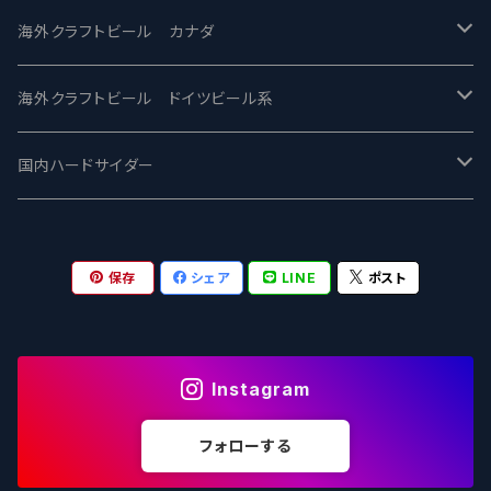
忽布古丹醸造 - HOP KOTAN
Fair State フェアステイト
ワイルドチャイルド - Wilde Child
Heart Of Darkness - ハートオブダークネス
ROCKY RIDGE - ロッキーリッジ
海外クラフトビール カナダ
ワイマーケットブルーイング Y.Market Brewing
Lagunitas ラグニタス
BrewDog Brewery - ブリュードッグ
Carbon brews -カーボン
BODRIGGY BREWING ボッドリッジー
Jackie O's ジャッキーオーズ
海外クラフトビール ドイツビール系
志賀高原ビール - SIGAKOGEN
FirestoneWalker ファイアストーン
The Flying Inn / ザ フライイング イン
TAIHU - タイフー
CO-CONSPIRATORS コ・コンスピレーターズ
Westbrook ウェストブルック
Karmeliten カーメリテン
国内ハードサイダー
OUTSIDER - アウトサイダーブルーイング
Stone ストーン
To Øl / トゥ・オール
SUNMAI - サンマイ
アーバノートブリューイング Urbanaut
HOWE SOUND ハウサウンド
Schöfferhofer シェッファーホッファー
サノバスミス / Son of the Smith
保存
シェア
LINE
ポスト
箕面ビール - MINOH BEER
Mikkeller ミッケラー
Lambiek Fabriek - ファブリーク
Behemoth - ベヒーモス
Deep Creek Brewing Co.
Strathcona ストラスコナ
Früh フリュー
サンクトガーレン - Sankt Gallen
Hop Nation ホップネーション
Marble / マーブル
8 Wired エイトワイアード
ODIN BREWING オディン
Plank プランク
Instagram
ウェストコーストブルーイング -WCB
Brewski ブリュースキー
Buxton - バクストン
Isthmus イスムス
Electric Bicycle エレクトリックバイシクル
Tucher トゥーハー
フォローする