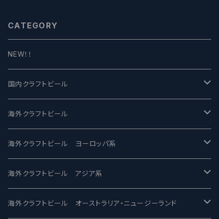
CATEGORY
NEW！！
国内クラフトビール
UCHU BREWING -うちゅうブルーイング
海外クラフトビール
バテレ -VERTERE
Modern Times モダンタイムズ
海外クラフトビール ヨーロッパ系
2nd Story Ale Works -セカンドストーリー
Maui マウイ
UnBarred -アンバード
海外クラフトビール アジア系
ビアへるん - Beer Hearn
Toppling Goliath トップリンゴライアス
SAIREN /サイレン
gweilo-鬼佬 グウァイロ
海外クラフトビール オーストラリア・ニュージーランド