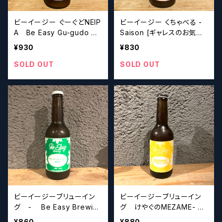
ビーイージー ぐーぐどNEIP
ビーイージー くちゃべる -
A Be Easy Gu-gudo NE
Saison [ギャレスのお気に
IPA【クラフトビール】
入り] Be Easy Kuchabe
¥930
¥830
ru【クラフトビール】
SOLD OUT
SOLD OUT
ビーイージーブリューイン
ビーイージーブリューイン
グ - Be Easy Brewing
グ けやぐのMEZAME-
Aomori Fresh Hop 20
Be Easy Brewing KEYA
¥860
¥880