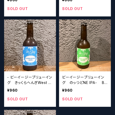
20 【クラフトビール】
GUNO MEZAME 【クラフト
ビール】
SOLD OUT
SOLD OUT
- ビーイージーブリューイン
ビーイージーブリューイン
グ きっくらへんぎWest C
グ のっつどNE IPA- Be
oast IPA- Be Easy Bre
Easy Brewing NOTTS
¥960
¥960
wing Kikurahengi 【クラ
UDO NE IPA【クラフトビー
フトビール】
ル】
SOLD OUT
SOLD OUT