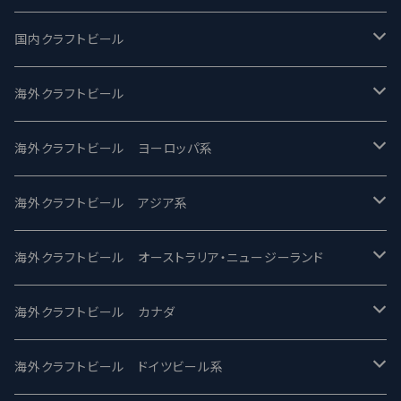
国内クラフトビール
UCHU BREWING -うちゅうブルーイング
海外クラフトビール
バテレ -VERTERE
Modern Times モダンタイムズ
海外クラフトビール ヨーロッパ系
2nd Story Ale Works -セカンドストーリー
Maui マウイ
UnBarred -アンバード
海外クラフトビール アジア系
ビアへるん - Beer Hearn
Toppling Goliath トップリンゴライアス
SAIREN /サイレン
gweilo-鬼佬 グウァイロ
海外クラフトビール オーストラリア・ニュージーランド
忽布古丹醸造 - HOP KOTAN
Fair State フェアステイト
ワイルドチャイルド - Wilde Child
Heart Of Darkness - ハートオブダークネス
ROCKY RIDGE - ロッキーリッジ
海外クラフトビール カナダ
ワイマーケットブルーイング Y.Market Brewing
Lagunitas ラグニタス
BrewDog Brewery - ブリュードッグ
Carbon brews -カーボン
BODRIGGY BREWING ボッドリッジー
Jackie O's ジャッキーオーズ
海外クラフトビール ドイツビール系