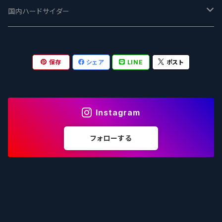
志賀高原ビール - SIGAKOGEN
FirestoneWalker ファイアストーン
The Flying Inn / ザ フライイング イン
TAIHU - タイフー
CO-CONSPIRATORS コ・コンスピレーターズ
Westbrook ウェストブルック
Karmeliten カーメリテン
国内ハードサイダー
OUTSIDER - アウトサイダーブルーイング
Stone ストーン
To Øl / トゥ・オール
SUNMAI - サンマイ
アーバノートブリューイング Urbanaut
HOWE SOUND ハウサウンド
Schöfferhofer シェッファーホッファー
サノバスミス / Son of the Smith
保存
シェア
LINE
ポスト
箕面ビール - MINOH BEER
Mikkeller ミッケラー
Lambiek Fabriek - ファブリーク
Behemoth - ベヒーモス
Deep Creek Brewing Co.
Strathcona ストラスコナ
Früh フリュー
サンクトガーレン - Sankt Gallen
Hop Nation ホップネーション
Marble / マーブル
8 Wired エイトワイアード
ODIN BREWING オディン
Plank プランク
Instagram
ウェストコーストブルーイング -WCB
Brewski ブリュースキー
Buxton - バクストン
Isthmus イスムス
Electric Bicycle エレクトリックバイシクル
Tucher トゥーハー
フォローする
いわて蔵ビール - IWATEKURABEER
【LHG】Left Handed Giant レフト
Omnipollo - オムニポーロ
Parrotdog パロットドッグ
Laga Biere ラガビエール
Ganstaller ゲンスタラー
大山Gビール -Daisen G Beer
Burley -バーリーオーク
Sandford Orchards - オーチャード
Dainton デイントン
LTM レ トロワ ムスクテール