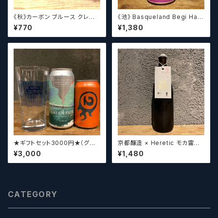
《秋》カーボン ブルース クレイ
《池》 Basqueland Begi Hau
ジーリッチルプリンズ Carbo
ndi ベヒ アウンディ
¥770
¥1,380
n Brews Crazy rich Lupulin
s【クラフトビール】
★ギフトセット3000円★（グラ
京都醸造 × Heretic モカ雷神 /
スセット）【クラフトビール】
Kyoto × Heretic MOCHA T
¥3,000
¥1,480
HUNDER【クラフトビールシザ
ーズ】
CATEGORY