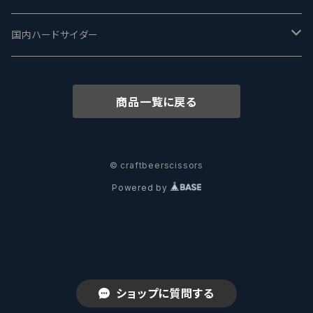
志賀高原ビール - SIGAKOGEN
FirestoneWalker ファイアストーン
The Flying Inn / ザ フライイング イン
TAIHU - タイフー
CO-CONSPIRATORS コ・コンスピレーターズ
Westbrook ウェストブルック
Karmeliten カーメリテン
国内ハードサイダー
OUTSIDER - アウトサイダーブルーイング
Stone ストーン
To Øl / トゥ・オール
SUNMAI - サンマイ
アーバノートブリューイング Urbanaut
HOWE SOUND ハウサウンド
Schöfferhofer シェッファーホッファー
サノバスミス / Son of the Smith
商品一覧に戻る
箕面ビール - MINOH BEER
Mikkeller ミッケラー
Lambiek Fabriek - ファブリーク
Behemoth - ベヒーモス
Deep Creek Brewing Co.
Strathcona ストラスコナ
Früh フリュー
サンクトガーレン - Sankt Gallen
Hop Nation ホップネーション
Marble / マーブル
8 Wired エイトワイアード
ODIN BREWING オディン
Plank プランク
© craftbeerscissors
Powered by
ウェストコーストブルーイング -WCB
Brewski ブリュースキー
Buxton - バクストン
Isthmus イスムス
Electric Bicycle エレクトリックバイシクル
Tucher トゥーハー
いわて蔵ビール - IWATEKURABEER
【LHG】Left Handed Giant レフト
Omnipollo - オムニポーロ
Parrotdog パロットドッグ
Laga Biere ラガビエール
Ganstaller ゲンスタラー
大山Gビール -Daisen G Beer
Burley -バーリーオーク
Sandford Orchards - オーチャード
Dainton デイントン
LTM レ トロワ ムスクテール
ショップに質問する