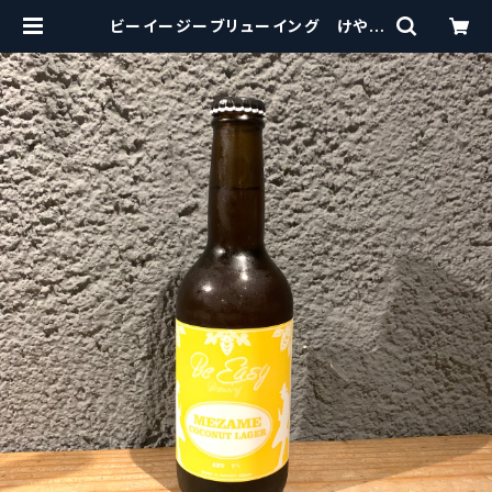
ビーイージーブリューイング けやぐ
のMEZAME- Be Easy Brewin
g KEYAGUNO MEZAME 【クラフ
トビール】 | craftbeerscissor
s