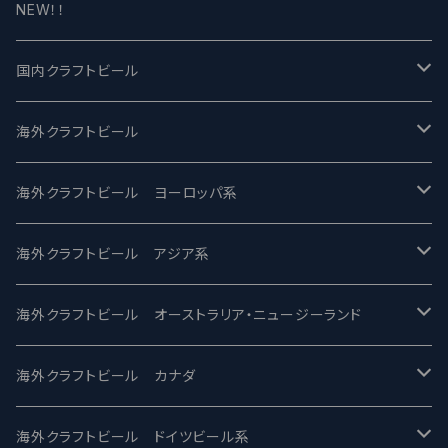
NEW！！
国内クラフトビール
UCHU BREWING -うちゅうブルーイング
海外クラフトビール
バテレ -VERTERE
Modern Times モダンタイムズ
海外クラフトビール ヨーロッパ系
2nd Story Ale Works -セカンドストーリー
Maui マウイ
UnBarred -アンバード
海外クラフトビール アジア系
ビアへるん - Beer Hearn
Toppling Goliath トップリンゴライアス
SAIREN /サイレン
gweilo-鬼佬 グウァイロ
海外クラフトビール オーストラリア・ニュージーランド
忽布古丹醸造 - HOP KOTAN
Fair State フェアステイト
ワイルドチャイルド - Wilde Child
Heart Of Darkness - ハートオブダークネス
ROCKY RIDGE - ロッキーリッジ
海外クラフトビール カナダ
ワイマーケットブルーイング Y.Market Brewing
Lagunitas ラグニタス
BrewDog Brewery - ブリュードッグ
Carbon brews -カーボン
BODRIGGY BREWING ボッドリッジー
Jackie O's ジャッキーオーズ
海外クラフトビール ドイツビール系