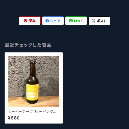
保存
シェア
LINE
ポスト
最近チェックした商品
ビーイージーブリューイング
けやぐのMEZAME- Be Eas
¥880
y Brewing KEYAGUNO ME
ZAME 【クラフトビール】