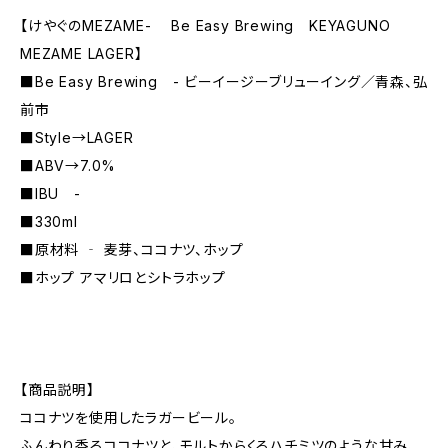
【けやぐのMEZAME- Be Easy Brewing KEYAGUNO
MEZAME LAGER】
■Be Easy Brewing - ビーイージーブリューイング／青森、弘
前市
■Style→LAGER
■ABV→7.0%
■IBU -
■330ml
■原材料 ‐ 麦芽、ココナツ、ホップ
■ホップ アマリロとシトラホップ
【商品説明】
ココナツを使用したラガービール。
ふんわり香るココナツと、モルトからくるハチミツのような甘み、