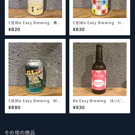
《池》Be Easy Brewing 青森
《池》Be Easy Brewing HAN
エール 黄麹Ver - Yellow Koji
ETO - Fruits Ale 【クラフトビ
¥820
¥830
American Wheat 【クラフトビ
ール】
ール】
《池》Be Easy Brewing ME
Be Easy Brewing ほいどだ
♡ - Hazy IPA 【クラフトビー
がり - Guava IPA 【クラフトビ
¥880
¥930
ル】
ール】
その他の商品