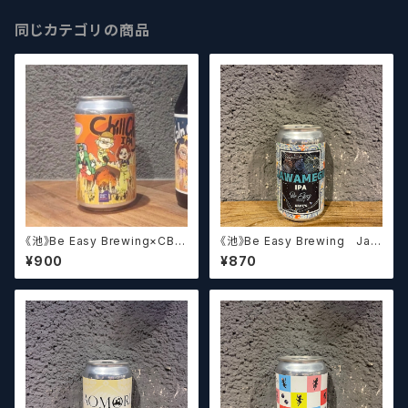
同じカテゴリの商品
《池》Be Easy Brewing×CBM
《池》Be Easy Brewing Jaw
Tamachi Chill Chilly IPA(C
amegu IPA 【クラフトビール】
¥900
¥870
old IPA) 【クラフトビール】