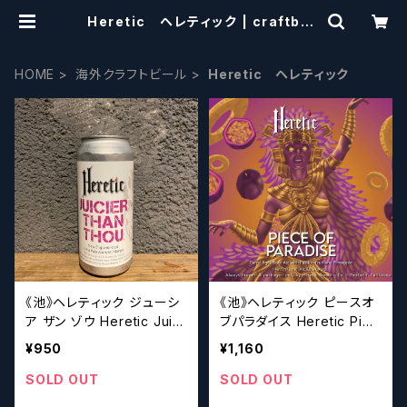
Heretic ヘレティック | craftbee
rscissors
HOME
海外クラフトビール
Heretic ヘレティック
《池》ヘレティック ジューシ
《池》ヘレティック ピースオ
ア ザン ゾウ Heretic Juici
ブパラダイス Heretic Piec
er Than Thou【クラフトビ
e of Paradise 【クラフトビ
¥950
¥1,160
ールシザーズ】
ールシザーズ】
SOLD OUT
SOLD OUT