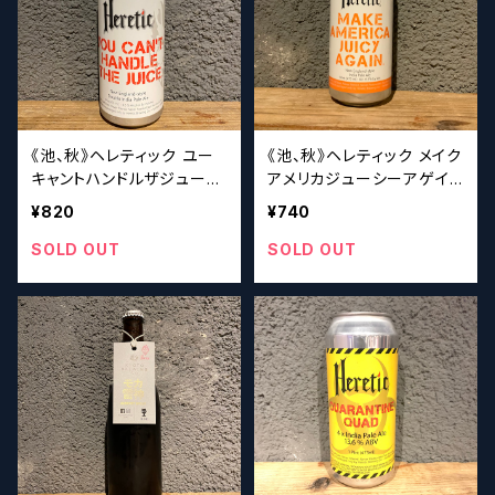
《池、秋》ヘレティック ユー
《池、秋》ヘレティック メイク
キャントハンドルザジュー
アメリカジューシーアゲイン
ス Heretic You Can’t H
Heretic Make America J
¥820
¥740
andle the Juice【クラフト
uicy Again【クラフトビール
ビールシザーズ】
シザーズ】
SOLD OUT
SOLD OUT