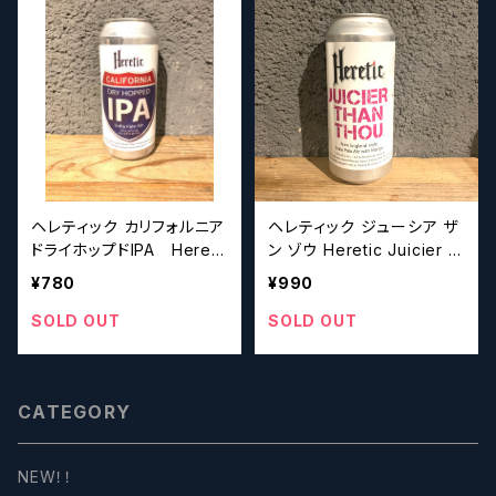
ヘレティック カリフォルニア
ヘレティック ジューシア ザ
ドライホップドIPA Hereti
ン ゾウ Heretic Juicier T
c California Dry Hoppe
han Thou【クラフトビール
¥780
¥990
d IPA【クラフトビールシザ
シザーズ】
ーズ】
SOLD OUT
SOLD OUT
CATEGORY
NEW！！