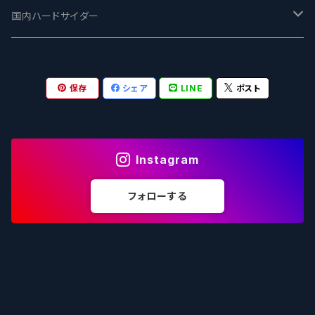
志賀高原ビール - SIGAKOGEN
FirestoneWalker ファイアストーン
The Flying Inn / ザ フライイング イン
TAIHU - タイフー
CO-CONSPIRATORS コ・コンスピレーターズ
Westbrook ウェストブルック
Karmeliten カーメリテン
国内ハードサイダー
OUTSIDER - アウトサイダーブルーイング
Stone ストーン
To Øl / トゥ・オール
SUNMAI - サンマイ
アーバノートブリューイング Urbanaut
HOWE SOUND ハウサウンド
Schöfferhofer シェッファーホッファー
サノバスミス / Son of the Smith
保存
シェア
LINE
ポスト
箕面ビール - MINOH BEER
Mikkeller ミッケラー
Lambiek Fabriek - ファブリーク
Behemoth - ベヒーモス
Deep Creek Brewing Co.
Strathcona ストラスコナ
Früh フリュー
サンクトガーレン - Sankt Gallen
Hop Nation ホップネーション
Marble / マーブル
8 Wired エイトワイアード
ODIN BREWING オディン
Plank プランク
Instagram
ウェストコーストブルーイング -WCB
Brewski ブリュースキー
Buxton - バクストン
Isthmus イスムス
Electric Bicycle エレクトリックバイシクル
Tucher トゥーハー
フォローする
いわて蔵ビール - IWATEKURABEER
【LHG】Left Handed Giant レフト
Omnipollo - オムニポーロ
Parrotdog パロットドッグ
Laga Biere ラガビエール
Ganstaller ゲンスタラー
大山Gビール -Daisen G Beer
Burley -バーリーオーク
Sandford Orchards - オーチャード
Dainton デイントン
LTM レ トロワ ムスクテール