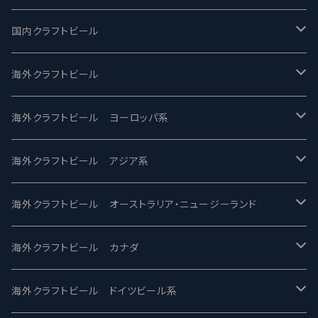
国内クラフトビール
UCHU BREWING -うちゅうブルーイング
海外クラフトビール
バテレ -VERTERE
Modern Times モダンタイムズ
海外クラフトビール ヨーロッパ系
2nd Story Ale Works -セカンドストーリー
Maui マウイ
UnBarred -アンバード
海外クラフトビール アジア系
ビアへるん - Beer Hearn
Toppling Goliath トップリンゴライアス
SAIREN /サイレン
gweilo-鬼佬 グウァイロ
海外クラフトビール オーストラリア・ニュージーランド
忽布古丹醸造 - HOP KOTAN
Fair State フェアステイト
ワイルドチャイルド - Wilde Child
Heart Of Darkness - ハートオブダークネス
ROCKY RIDGE - ロッキーリッジ
海外クラフトビール カナダ
ワイマーケットブルーイング Y.Market Brewing
Lagunitas ラグニタス
BrewDog Brewery - ブリュードッグ
Carbon brews -カーボン
BODRIGGY BREWING ボッドリッジー
Jackie O's ジャッキーオーズ
海外クラフトビール ドイツビール系