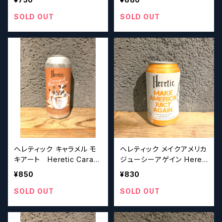
ーズ】
SOLD OUT
SOLD OUT
ヘレティック キャラメル モ
ヘレティック メイクアメリカ
キアート Heretic Caram
ジューシーアゲイン Hereti
el Moo’chiato【クラフトビ
c Make America Juicy A
¥850
¥830
ールシザーズ】
gain【クラフトビールシザー
ズ】
SOLD OUT
SOLD OUT