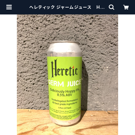
ヘレティック ジャームジュース Her
etic Germ Juice DIPA【クラフト
ビールシザーズ】 | craftbeerscis
sors