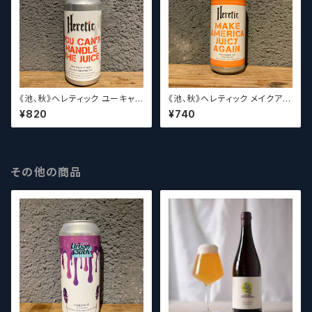
《池、秋》ヘレティック ユーキャン
《池、秋》ヘレティック メイクアメ
トハンドルザジュース Hereti
リカジューシーアゲイン Hereti
¥820
¥740
c You Can’t Handle the Jui
c Make America Juicy Agai
ce【クラフトビールシザーズ】
n【クラフトビールシザーズ】
その他の商品