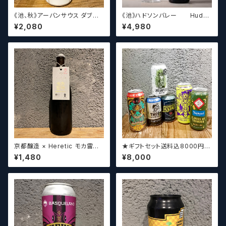
《池、秋》アーバンサウス ダブル
《池》ハドソンバレー Hudso
スピルド ロックザボート / Urba
n Valley Blossom
¥2,080
¥4,980
n South HTX Double Spille
d: Rock the Boat【クラフトビ
ール】
京都醸造 × Heretic モカ雷神 /
★ギフトセット送料込8000円★
Kyoto × Heretic MOCHA T
（お好みに合わせて高価なビー
¥1,480
¥8,000
HUNDER【クラフトビールシザ
ルも含めて5～6本チョイスさせ
ーズ】
ていただきます）【クラフトビー
ル】