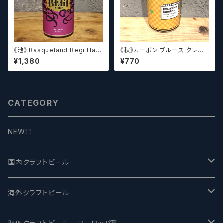
《池》 Basqueland Begi Hau
《秋》カーボン ブルース クレイ
ndi ベヒ アウンディ
ジーリッチルプリンズ Carbo
¥1,380
¥770
n Brews Crazy rich Lupulin
s【クラフトビール】
CATEGORY
NEW！！
国内クラフトビール
UCHU BREWING -うちゅうブルーイング
海外クラフトビール
バテレ -VERTERE
Modern Times モダンタイムズ
海外クラフトビール ヨーロッパ系