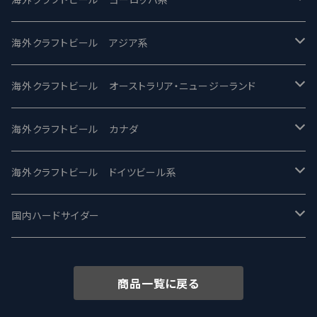
2nd Story Ale Works -セカンドストーリー
Maui マウイ
UnBarred -アンバード
海外クラフトビール アジア系
ビアへるん - Beer Hearn
Toppling Goliath トップリンゴライアス
SAIREN /サイレン
gweilo-鬼佬 グウァイロ
海外クラフトビール オーストラリア・ニュージーランド
忽布古丹醸造 - HOP KOTAN
Fair State フェアステイト
ワイルドチャイルド - Wilde Child
Heart Of Darkness - ハートオブダークネス
ROCKY RIDGE - ロッキーリッジ
海外クラフトビール カナダ
ワイマーケットブルーイング Y.Market Brewing
Lagunitas ラグニタス
BrewDog Brewery - ブリュードッグ
Carbon brews -カーボン
BODRIGGY BREWING ボッドリッジー
Jackie O's ジャッキーオーズ
海外クラフトビール ドイツビール系
志賀高原ビール - SIGAKOGEN
FirestoneWalker ファイアストーン
The Flying Inn / ザ フライイング イン
TAIHU - タイフー
CO-CONSPIRATORS コ・コンスピレーターズ
Westbrook ウェストブルック
Karmeliten カーメリテン
国内ハードサイダー
OUTSIDER - アウトサイダーブルーイング
Stone ストーン
To Øl / トゥ・オール
SUNMAI - サンマイ
アーバノートブリューイング Urbanaut
HOWE SOUND ハウサウンド
Schöfferhofer シェッファーホッファー
サノバスミス / Son of the Smith
商品一覧に戻る
箕面ビール - MINOH BEER
Mikkeller ミッケラー
Lambiek Fabriek - ファブリーク
Behemoth - ベヒーモス
Deep Creek Brewing Co.
Strathcona ストラスコナ
Früh フリュー