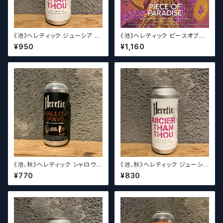
《池》ヘレティック ジューシア ザ
《池》ヘレティック ピースオブパ
ン ゾウ Heretic Juicier Than
ラダイス Heretic Piece of P
¥950
¥1,160
Thou【クラフトビールシザーズ】
aradise 【クラフトビールシザー
ズ】
《池、秋》ヘレティック シャロウ
《池、秋》ヘレティック ジューシア
グレイブ / Heretic Shallow G
ザン ゾウ Heretic Juicier Th
¥770
¥830
rave【クラフトビールシザーズ】
an Thou【クラフトビールシザー
ズ】