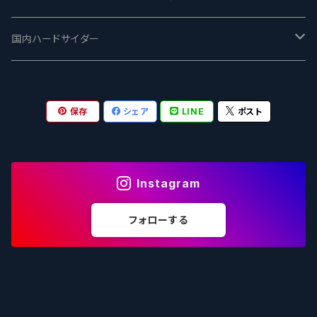
志賀高原ビール - SIGAKOGEN
FirestoneWalker ファイアストーン
The Flying Inn / ザ フライイング イン
TAIHU - タイフー
CO-CONSPIRATORS コ・コンスピレーターズ
Westbrook ウェストブルック
Karmeliten カーメリテン
国内ハードサイダー
OUTSIDER - アウトサイダーブルーイング
Stone ストーン
To Øl / トゥ・オール
SUNMAI - サンマイ
アーバノートブリューイング Urbanaut
HOWE SOUND ハウサウンド
Schöfferhofer シェッファーホッファー
サノバスミス / Son of the Smith
保存
シェア
LINE
ポスト
箕面ビール - MINOH BEER
Mikkeller ミッケラー
Lambiek Fabriek - ファブリーク
Behemoth - ベヒーモス
Deep Creek Brewing Co.
Strathcona ストラスコナ
Früh フリュー
サンクトガーレン - Sankt Gallen
Hop Nation ホップネーション
Marble / マーブル
8 Wired エイトワイアード
ODIN BREWING オディン
Plank プランク
Instagram
ウェストコーストブルーイング -WCB
Brewski ブリュースキー
Buxton - バクストン
Isthmus イスムス
Electric Bicycle エレクトリックバイシクル
Tucher トゥーハー
フォローする
いわて蔵ビール - IWATEKURABEER
【LHG】Left Handed Giant レフト
Omnipollo - オムニポーロ
Parrotdog パロットドッグ
Laga Biere ラガビエール
Ganstaller ゲンスタラー
大山Gビール -Daisen G Beer
Burley -バーリーオーク
Sandford Orchards - オーチャード
Dainton デイントン
LTM レ トロワ ムスクテール