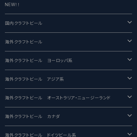
NEW！！
国内クラフトビール
UCHU BREWING -うちゅうブルーイング
海外クラフトビール
バテレ -VERTERE
Modern Times モダンタイムズ
海外クラフトビール ヨーロッパ系
2nd Story Ale Works -セカンドストーリー
Maui マウイ
UnBarred -アンバード
海外クラフトビール アジア系
ビアへるん - Beer Hearn
Toppling Goliath トップリンゴライアス
SAIREN /サイレン
gweilo-鬼佬 グウァイロ
海外クラフトビール オーストラリア・ニュージーランド
忽布古丹醸造 - HOP KOTAN
Fair State フェアステイト
ワイルドチャイルド - Wilde Child
Heart Of Darkness - ハートオブダークネス
ROCKY RIDGE - ロッキーリッジ
海外クラフトビール カナダ
ワイマーケットブルーイング Y.Market Brewing
Lagunitas ラグニタス
BrewDog Brewery - ブリュードッグ
Carbon brews -カーボン
BODRIGGY BREWING ボッドリッジー
Jackie O's ジャッキーオーズ
海外クラフトビール ドイツビール系