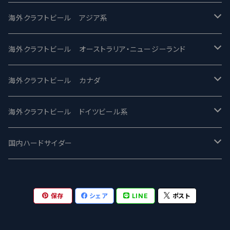
2nd Story Ale Works -セカンドストーリー
Maui マウイ
UnBarred -アンバード
海外クラフトビール アジア系
ビアへるん - Beer Hearn
Toppling Goliath トップリンゴライアス
SAIREN /サイレン
gweilo-鬼佬 グウァイロ
海外クラフトビール オーストラリア・ニュージーランド
忽布古丹醸造 - HOP KOTAN
Fair State フェアステイト
ワイルドチャイルド - Wilde Child
Heart Of Darkness - ハートオブダークネス
ROCKY RIDGE - ロッキーリッジ
海外クラフトビール カナダ
ワイマーケットブルーイング Y.Market Brewing
Lagunitas ラグニタス
BrewDog Brewery - ブリュードッグ
Carbon brews -カーボン
BODRIGGY BREWING ボッドリッジー
Jackie O's ジャッキーオーズ
海外クラフトビール ドイツビール系
志賀高原ビール - SIGAKOGEN
FirestoneWalker ファイアストーン
The Flying Inn / ザ フライイング イン
TAIHU - タイフー
CO-CONSPIRATORS コ・コンスピレーターズ
Westbrook ウェストブルック
Karmeliten カーメリテン
国内ハードサイダー
OUTSIDER - アウトサイダーブルーイング
Stone ストーン
To Øl / トゥ・オール
SUNMAI - サンマイ
アーバノートブリューイング Urbanaut
HOWE SOUND ハウサウンド
Schöfferhofer シェッファーホッファー
サノバスミス / Son of the Smith
保存
シェア
LINE
ポスト
箕面ビール - MINOH BEER
Mikkeller ミッケラー
Lambiek Fabriek - ファブリーク
Behemoth - ベヒーモス
Deep Creek Brewing Co.
Strathcona ストラスコナ
Früh フリュー