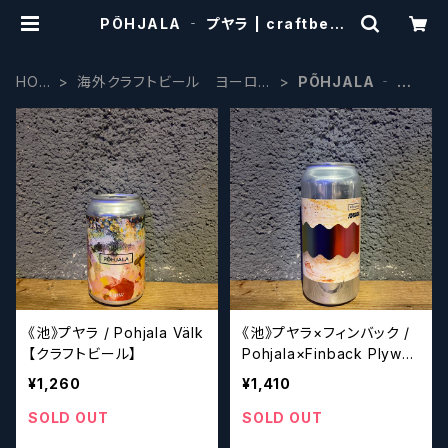
PÕHJALA ‐ プヤラ | craftbeer
scissors
HOM
海外クラフトビール ヨーロッ
PÕHJALA ‐ プ
E
パ系
ヤラ
《池》プヤラ / Pohjala Välk
《池》プヤラ×フィンバック /
【クラフトビール】
Pohjala×Finback Plywo
od Brothers【クラフトビー
¥1,260
¥1,410
ル】
SOLD OUT
SOLD OUT