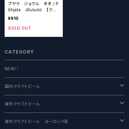
プヤラ ジョウル オオ / P
õhjala Jõuluöö 【クラ
フトビール】
¥910
SOLD OUT
CATEGORY
NEW！！
国内クラフトビール
UCHU BREWING -うちゅうブルーイング
海外クラフトビール
バテレ -VERTERE
Modern Times モダンタイムズ
海外クラフトビール ヨーロッパ系