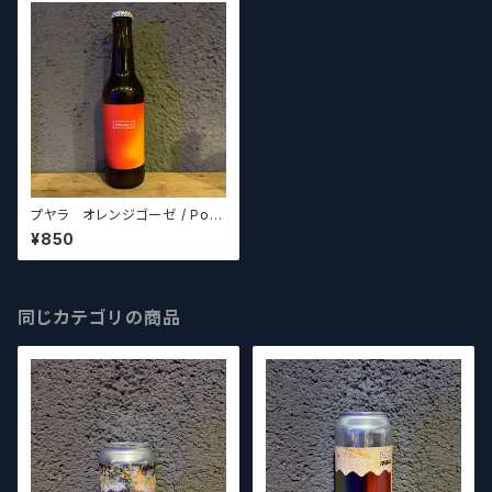
プヤラ オレンジゴーゼ / Pohj
ala Orange Gose【クラフトビ
¥850
ール】
同じカテゴリの商品