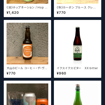
《池》ホップネーション / Hop N
《秋》カーボン ブルース クレイ
ation Get The Gist
ジーリッチルプリンズ Carbo
¥1,420
¥770
n Brews Crazy rich Lupulin
s【クラフトビール】
大山Gビール コーヒー・デ・ヴァ
イクスイクスビター XX bitter
イス【クラフトビール】
¥770
¥960