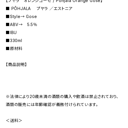
【プヤラ オレンジゴーゼ / Pohjala Orange Gose】
■ PÕHJALA プヤラ ／エストニア
■Style→ Gose
■ABV→ 5.5％
■IBU
■330ml
■原材料
【商品説明】
※法律により20歳未満の酒類の購入や飲酒は禁止されており、
酒類の販売には年齢確認が義務付けられています。
＜送料＞