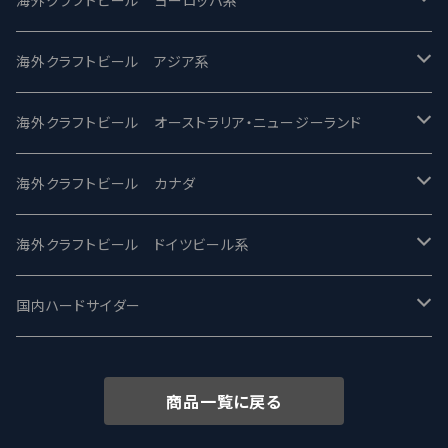
海外クラフトビール ヨーロッパ系
2nd Story Ale Works -セカンドストーリー
Maui マウイ
UnBarred -アンバード
海外クラフトビール アジア系
ビアへるん - Beer Hearn
Toppling Goliath トップリンゴライアス
SAIREN /サイレン
gweilo-鬼佬 グウァイロ
海外クラフトビール オーストラリア・ニュージーランド
忽布古丹醸造 - HOP KOTAN
Fair State フェアステイト
ワイルドチャイルド - Wilde Child
Heart Of Darkness - ハートオブダークネス
ROCKY RIDGE - ロッキーリッジ
海外クラフトビール カナダ
ワイマーケットブルーイング Y.Market Brewing
Lagunitas ラグニタス
BrewDog Brewery - ブリュードッグ
Carbon brews -カーボン
BODRIGGY BREWING ボッドリッジー
Jackie O's ジャッキーオーズ
海外クラフトビール ドイツビール系
志賀高原ビール - SIGAKOGEN
FirestoneWalker ファイアストーン
The Flying Inn / ザ フライイング イン
TAIHU - タイフー
CO-CONSPIRATORS コ・コンスピレーターズ
Westbrook ウェストブルック
Karmeliten カーメリテン
国内ハードサイダー
OUTSIDER - アウトサイダーブルーイング
Stone ストーン
To Øl / トゥ・オール
SUNMAI - サンマイ
アーバノートブリューイング Urbanaut
HOWE SOUND ハウサウンド
Schöfferhofer シェッファーホッファー
サノバスミス / Son of the Smith
商品一覧に戻る
箕面ビール - MINOH BEER
Mikkeller ミッケラー
Lambiek Fabriek - ファブリーク
Behemoth - ベヒーモス
Deep Creek Brewing Co.
Strathcona ストラスコナ
Früh フリュー