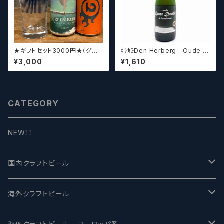
★ギフトセット3000円★（グラ
《池》Den Herberg Oude G
スセット）【クラフトビール】
euze Deville a L'acienne
¥3,000
¥1,610
デンヘルベルグ
CATEGORY
NEW！！
国内クラフトビール
UCHU BREWING -うちゅうブルーイング
海外クラフトビール
バテレ -VERTERE
Modern Times モダンタイムズ