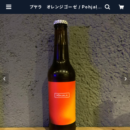
プヤラ オレンジゴーゼ / Pohjala
Orange Gose【クラフトビール】 | c
raftbeerscissors