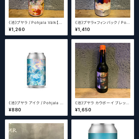
《池》プヤラ / Pohjala Välk【ク
《池》プヤラ×フィンバック / Pohj
ラフトビール】
ala×Finback Plywood Brot
¥1,260
¥1,410
hers【クラフトビール】
《池》プヤラ アイク / Pohjala Ai
《池》プヤラ カウボーイ ブレック
ke【クラフトビール】
ファースト / Pohjala Cowboy
¥880
¥1,650
Breakfast【クラフトビール】