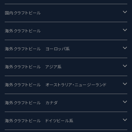
国内クラフトビール
UCHU BREWING -うちゅうブルーイング
海外クラフトビール
バテレ -VERTERE
Modern Times モダンタイムズ
海外クラフトビール ヨーロッパ系
2nd Story Ale Works -セカンドストーリー
Maui マウイ
UnBarred -アンバード
海外クラフトビール アジア系
ビアへるん - Beer Hearn
Toppling Goliath トップリンゴライアス
SAIREN /サイレン
gweilo-鬼佬 グウァイロ
海外クラフトビール オーストラリア・ニュージーランド
忽布古丹醸造 - HOP KOTAN
Fair State フェアステイト
ワイルドチャイルド - Wilde Child
Heart Of Darkness - ハートオブダークネス
ROCKY RIDGE - ロッキーリッジ
海外クラフトビール カナダ
ワイマーケットブルーイング Y.Market Brewing
Lagunitas ラグニタス
BrewDog Brewery - ブリュードッグ
Carbon brews -カーボン
BODRIGGY BREWING ボッドリッジー
Jackie O's ジャッキーオーズ
海外クラフトビール ドイツビール系