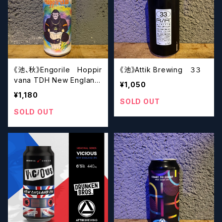
《池、秋》Engorile Hoppir
《池》Attik Brewing ３３
vana TDH New England
¥1,050
IPA
¥1,180
SOLD OUT
SOLD OUT