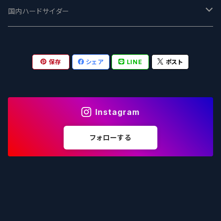
志賀高原ビール - SIGAKOGEN
FirestoneWalker ファイアストーン
The Flying Inn / ザ フライイング イン
TAIHU - タイフー
CO-CONSPIRATORS コ・コンスピレーターズ
Westbrook ウェストブルック
Karmeliten カーメリテン
国内ハードサイダー
OUTSIDER - アウトサイダーブルーイング
Stone ストーン
To Øl / トゥ・オール
SUNMAI - サンマイ
アーバノートブリューイング Urbanaut
HOWE SOUND ハウサウンド
Schöfferhofer シェッファーホッファー
サノバスミス / Son of the Smith
保存
シェア
LINE
ポスト
箕面ビール - MINOH BEER
Mikkeller ミッケラー
Lambiek Fabriek - ファブリーク
Behemoth - ベヒーモス
Deep Creek Brewing Co.
Strathcona ストラスコナ
Früh フリュー
サンクトガーレン - Sankt Gallen
Hop Nation ホップネーション
Marble / マーブル
8 Wired エイトワイアード
ODIN BREWING オディン
Plank プランク
Instagram
ウェストコーストブルーイング -WCB
Brewski ブリュースキー
Buxton - バクストン
Isthmus イスムス
Electric Bicycle エレクトリックバイシクル
Tucher トゥーハー
フォローする
いわて蔵ビール - IWATEKURABEER
【LHG】Left Handed Giant レフト
Omnipollo - オムニポーロ
Parrotdog パロットドッグ
Laga Biere ラガビエール
Ganstaller ゲンスタラー
大山Gビール -Daisen G Beer
Burley -バーリーオーク
Sandford Orchards - オーチャード
Dainton デイントン
LTM レ トロワ ムスクテール