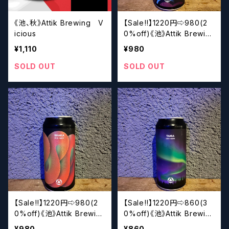
《池、秋》Attik Brewing V
【Sale‼︎】1220円⇨980(2
icious
0%off)《池》Attik Brewin
g Coast to Coast
¥1,110
¥980
SOLD OUT
SOLD OUT
【Sale‼︎】1220円⇨980(2
【Sale‼︎】1220円⇨860(3
0%off)《池》Attik Brewin
0%off)《池》Attik Brewin
g Shaka
g Taiga
¥980
¥860