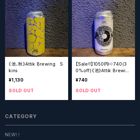
《池、秋》Attik Brewing S
【Sale‼︎】1050円⇨740(3
kins
0%off)《池》Attik Brewin
g Fato
¥1,130
¥740
SOLD OUT
SOLD OUT
CATEGORY
NEW！！