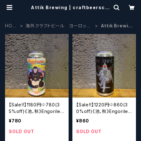
Attik Brewing | craftbeerscis
sors
HOM
海外クラフトビール ヨーロッパ
Attik Brewin
E
系
g
【Sale‼︎】1180円⇨780(3
【Sale‼︎】1220円⇨860(3
5%off)《池、秋》Engorile
0%off)《池、秋》Engorile
Hoppirvana TDH New
My Inner TDH DIPA
¥780
¥860
England IPA
SOLD OUT
SOLD OUT