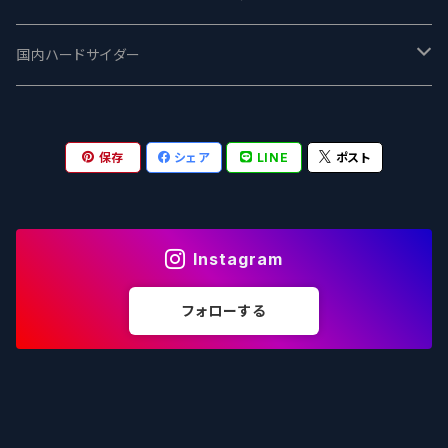
志賀高原ビール - SIGAKOGEN
FirestoneWalker ファイアストーン
The Flying Inn / ザ フライイング イン
TAIHU - タイフー
CO-CONSPIRATORS コ・コンスピレーターズ
Westbrook ウェストブルック
Karmeliten カーメリテン
国内ハードサイダー
OUTSIDER - アウトサイダーブルーイング
Stone ストーン
To Øl / トゥ・オール
SUNMAI - サンマイ
アーバノートブリューイング Urbanaut
HOWE SOUND ハウサウンド
Schöfferhofer シェッファーホッファー
サノバスミス / Son of the Smith
保存
シェア
LINE
ポスト
箕面ビール - MINOH BEER
Mikkeller ミッケラー
Lambiek Fabriek - ファブリーク
Behemoth - ベヒーモス
Deep Creek Brewing Co.
Strathcona ストラスコナ
Früh フリュー
サンクトガーレン - Sankt Gallen
Hop Nation ホップネーション
Marble / マーブル
8 Wired エイトワイアード
ODIN BREWING オディン
Plank プランク
Instagram
ウェストコーストブルーイング -WCB
Brewski ブリュースキー
Buxton - バクストン
Isthmus イスムス
Electric Bicycle エレクトリックバイシクル
Tucher トゥーハー
フォローする
いわて蔵ビール - IWATEKURABEER
【LHG】Left Handed Giant レフト
Omnipollo - オムニポーロ
Parrotdog パロットドッグ
Laga Biere ラガビエール
Ganstaller ゲンスタラー
大山Gビール -Daisen G Beer
Burley -バーリーオーク
Sandford Orchards - オーチャード
Dainton デイントン
LTM レ トロワ ムスクテール