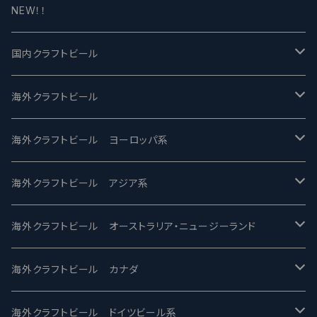
NEW！！
国内クラフトビール
UCHU BREWING -うちゅうブルーイング
海外クラフトビール
バテレ -VERTERE
Modern Times モダンタイムズ
海外クラフトビール ヨーロッパ系
2nd Story Ale Works -セカンドストーリー
Maui マウイ
UnBarred -アンバード
海外クラフトビール アジア系
ビアへるん - Beer Hearn
Toppling Goliath トップリンゴライアス
SAIREN /サイレン
gweilo-鬼佬 グウァイロ
海外クラフトビール オーストラリア・ニュージーランド
忽布古丹醸造 - HOP KOTAN
Fair State フェアステイト
ワイルドチャイルド - Wilde Child
Heart Of Darkness - ハートオブダークネス
ROCKY RIDGE - ロッキーリッジ
海外クラフトビール カナダ
ワイマーケットブルーイング Y.Market Brewing
Lagunitas ラグニタス
BrewDog Brewery - ブリュードッグ
Carbon brews -カーボン
BODRIGGY BREWING ボッドリッジー
Jackie O's ジャッキーオーズ
海外クラフトビール ドイツビール系