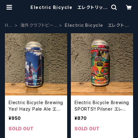
Electric Bicycle エレクトリック
バイシクル | craftbeerscissors
HO
海外クラフトビー
Electric Bicycle エレクトリ
ME
ル カナダ
ックバイシクル
Electric Bicycle Brewing
Electric Bicycle Brewing
Yes! Hazy Pale Ale エレ
SPORTS!! Pilsner エレク
クトリックバイシクルブルー
トリックバイシクルブルーイ
¥950
¥870
イング イエス!ヘイジー ペ
ング スポーツ!!ピルスナー
ールエール
SOLD OUT
SOLD OUT