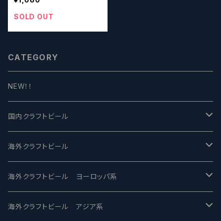
ーズ】
SOLD OUT
CATEGORY
NEW！！
国内クラフトビール
UCHU BREWING -うちゅうブルーイング
海外クラフトビール
バテレ -VERTERE
Modern Times モダンタイムズ
海外クラフトビール ヨーロッパ系
2nd Story Ale Works -セカンドストーリー
Maui マウイ
UnBarred -アンバード
海外クラフトビール アジア系