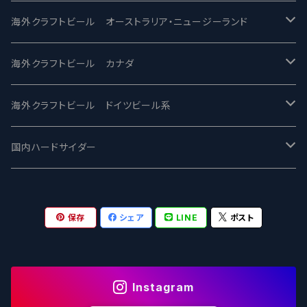
ビアへるん - Beer Hearn
Toppling Goliath トップリンゴライアス
SAIREN /サイレン
gweilo-鬼佬 グウァイロ
海外クラフトビール オーストラリア・ニュージーランド
忽布古丹醸造 - HOP KOTAN
Fair State フェアステイト
ワイルドチャイルド - Wilde Child
Heart Of Darkness - ハートオブダークネス
ROCKY RIDGE - ロッキーリッジ
海外クラフトビール カナダ
ワイマーケットブルーイング Y.Market Brewing
Lagunitas ラグニタス
BrewDog Brewery - ブリュードッグ
Carbon brews -カーボン
BODRIGGY BREWING ボッドリッジー
Jackie O's ジャッキーオーズ
海外クラフトビール ドイツビール系
志賀高原ビール - SIGAKOGEN
FirestoneWalker ファイアストーン
The Flying Inn / ザ フライイング イン
TAIHU - タイフー
CO-CONSPIRATORS コ・コンスピレーターズ
Westbrook ウェストブルック
Karmeliten カーメリテン
国内ハードサイダー
OUTSIDER - アウトサイダーブルーイング
Stone ストーン
To Øl / トゥ・オール
SUNMAI - サンマイ
アーバノートブリューイング Urbanaut
HOWE SOUND ハウサウンド
Schöfferhofer シェッファーホッファー
サノバスミス / Son of the Smith
保存
シェア
LINE
ポスト
箕面ビール - MINOH BEER
Mikkeller ミッケラー
Lambiek Fabriek - ファブリーク
Behemoth - ベヒーモス
Deep Creek Brewing Co.
Strathcona ストラスコナ
Früh フリュー
サンクトガーレン - Sankt Gallen
Hop Nation ホップネーション
Marble / マーブル
8 Wired エイトワイアード
ODIN BREWING オディン
Plank プランク
Instagram