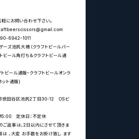
気軽にお問い合わせ下さい。
raftbeerscissors@gmail.com
6942ｰ1011
シザーズ池尻大橋（クラフトビールバー
フトビール角打ち＆クラフトビール通
rs(クラフトビール通販・クラフトビールオンラ
ネット通販)
京都世田谷区池尻2丁目30-12 OSビ
PM5:00 定休日：不定休
のご返事は、2日以内にさせて頂きま
は 、大変 お手数をお掛け致し ます