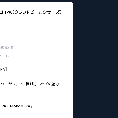
 モンゴ IPA【クラフトビールシザーズ】
を確認する
です。
IPA】
のブリュワーがファンに捧げるホップの魅力
PAのMongo IPA。