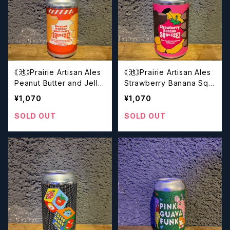
《池》Prairie Artisan Ales
《池》Prairie Artisan Ales
Peanut Butter and Jelly
Strawberry Banana Squ
Squeeze【クラフトビール】
eeze【クラフトビール】
¥1,070
¥1,070
SOLD OUT
SOLD OUT