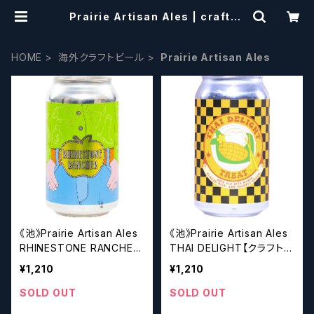
Prairie Artisan Ales | craftbe
erscissors
HOME
海外クラフトビール
Prairie Artisan Ales
《池》Prairie Artisan Ales
《池》Prairie Artisan Ales
RHINESTONE RANCHER
THAI DELIGHT【クラフトビ
【クラフトビール】
ール】
¥1,210
¥1,210
SOLD OUT
SOLD OUT