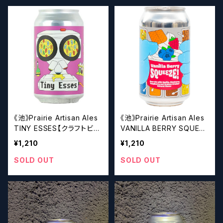
《池》Prairie Artisan Ales
《池》Prairie Artisan Ales
TINY ESSES【クラフトビー
VANILLA BERRY SQUEEZ
ル】
E【クラフトビール】
¥1,210
¥1,210
SOLD OUT
SOLD OUT