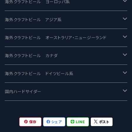
バテレ -VERTERE
Modern Times モダンタイムズ
海外クラフトビール ヨーロッパ系
2nd Story Ale Works -セカンドストーリー
Maui マウイ
UnBarred -アンバード
海外クラフトビール アジア系
ビアへるん - Beer Hearn
Toppling Goliath トップリンゴライアス
SAIREN /サイレン
gweilo-鬼佬 グウァイロ
海外クラフトビール オーストラリア・ニュージーランド
忽布古丹醸造 - HOP KOTAN
Fair State フェアステイト
ワイルドチャイルド - Wilde Child
Heart Of Darkness - ハートオブダークネス
ROCKY RIDGE - ロッキーリッジ
海外クラフトビール カナダ
ワイマーケットブルーイング Y.Market Brewing
Lagunitas ラグニタス
BrewDog Brewery - ブリュードッグ
Carbon brews -カーボン
BODRIGGY BREWING ボッドリッジー
Jackie O's ジャッキーオーズ
海外クラフトビール ドイツビール系
志賀高原ビール - SIGAKOGEN
FirestoneWalker ファイアストーン
The Flying Inn / ザ フライイング イン
TAIHU - タイフー
CO-CONSPIRATORS コ・コンスピレーターズ
Westbrook ウェストブルック
Karmeliten カーメリテン
国内ハードサイダー
OUTSIDER - アウトサイダーブルーイング
Stone ストーン
To Øl / トゥ・オール
SUNMAI - サンマイ
アーバノートブリューイング Urbanaut
HOWE SOUND ハウサウンド
Schöfferhofer シェッファーホッファー
サノバスミス / Son of the Smith
保存
シェア
LINE
ポスト
箕面ビール - MINOH BEER
Mikkeller ミッケラー
Lambiek Fabriek - ファブリーク
Behemoth - ベヒーモス
Deep Creek Brewing Co.
Strathcona ストラスコナ
Früh フリュー