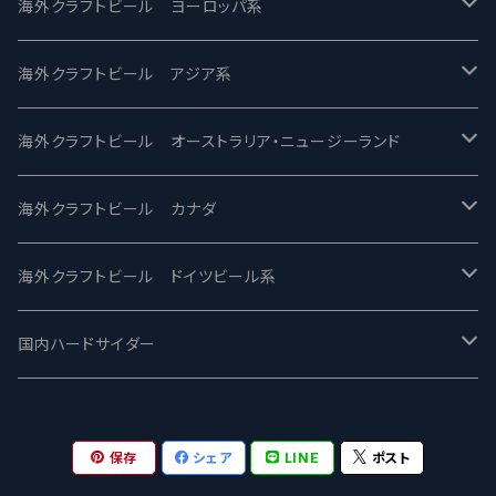
バテレ -VERTERE
Modern Times モダンタイムズ
海外クラフトビール ヨーロッパ系
2nd Story Ale Works -セカンドストーリー
Maui マウイ
UnBarred -アンバード
海外クラフトビール アジア系
ビアへるん - Beer Hearn
Toppling Goliath トップリンゴライアス
SAIREN /サイレン
gweilo-鬼佬 グウァイロ
海外クラフトビール オーストラリア・ニュージーランド
忽布古丹醸造 - HOP KOTAN
Fair State フェアステイト
ワイルドチャイルド - Wilde Child
Heart Of Darkness - ハートオブダークネス
ROCKY RIDGE - ロッキーリッジ
海外クラフトビール カナダ
ワイマーケットブルーイング Y.Market Brewing
Lagunitas ラグニタス
BrewDog Brewery - ブリュードッグ
Carbon brews -カーボン
BODRIGGY BREWING ボッドリッジー
Jackie O's ジャッキーオーズ
海外クラフトビール ドイツビール系
志賀高原ビール - SIGAKOGEN
FirestoneWalker ファイアストーン
The Flying Inn / ザ フライイング イン
TAIHU - タイフー
CO-CONSPIRATORS コ・コンスピレーターズ
Westbrook ウェストブルック
Karmeliten カーメリテン
国内ハードサイダー
OUTSIDER - アウトサイダーブルーイング
Stone ストーン
To Øl / トゥ・オール
SUNMAI - サンマイ
アーバノートブリューイング Urbanaut
HOWE SOUND ハウサウンド
Schöfferhofer シェッファーホッファー
サノバスミス / Son of the Smith
保存
シェア
LINE
ポスト
箕面ビール - MINOH BEER
Mikkeller ミッケラー
Lambiek Fabriek - ファブリーク
Behemoth - ベヒーモス
Deep Creek Brewing Co.
Strathcona ストラスコナ
Früh フリュー