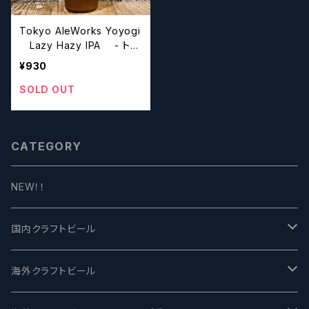
Tokyo AleWorks Yoyogi
Lazy Hazy IPA - トウ
キョウエールワークス 代々
¥930
木・レイジー・ヘイジ―IPA
【クラフトビール】
SOLD OUT
CATEGORY
NEW！！
国内クラフトビール
UCHU BREWING -うちゅうブルーイング
海外クラフトビール