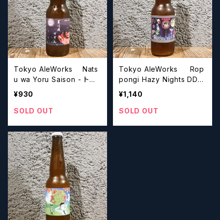
Tokyo AleWorks Nats
Tokyo AleWorks Rop
u wa Yoru Saison - トウ
pongi Hazy Nights DDH
キョウエールワークス 夏は
IIPA - トウキョウエールワー
¥930
¥1,140
夜セゾン【クラフトビール】
クス 六本木・ヘイジ―・ナイ
ツドライホップ・インペリア
SOLD OUT
SOLD OUT
ルIPA【クラフトビール】