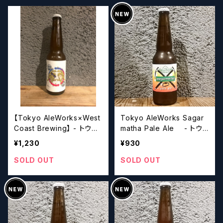
【Tokyo AleWorks×West
Tokyo AleWorks Sagar
Coast Brewing】 - トウキ
matha Pale Ale - トウ
ョウエールワークス×ウェス
キョウエールワークス サガ
¥1,230
¥930
トコーストブルーイング トレ
ルマータ・ペールエール【ク
ーディング・トリプルズ・ザ・
ラフトビール】
SOLD OUT
SOLD OUT
ネクスト・ジェネレーション
【クラフトビール】