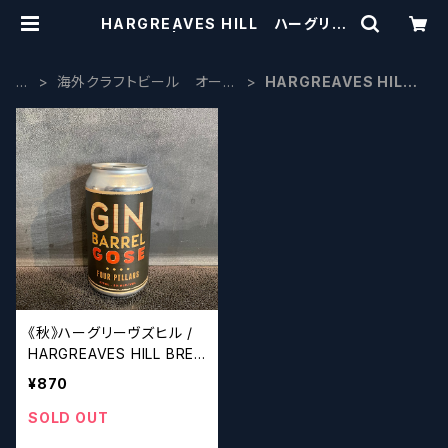
HARGREAVES HILL ハーグリー
ヴズヒル | craftbeerscissors
H
海外クラフトビール オース
HARGREAVES HILL
O
トラリア・ニュージーランド
ハーグリーヴズヒル
M
E
《秋》ハーグリーヴズヒル /
HARGREAVES HILL BRE
WERY COMPANY Gin B
¥870
arrel Gose
SOLD OUT