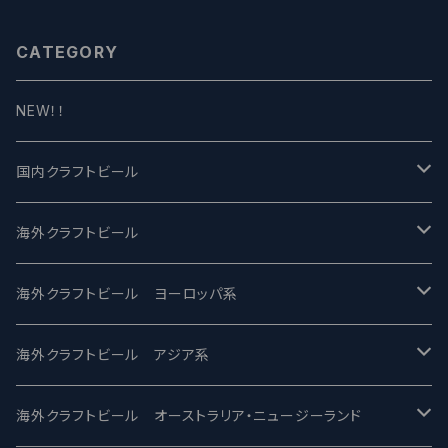
CATEGORY
NEW！！
国内クラフトビール
UCHU BREWING -うちゅうブルーイング
海外クラフトビール
バテレ -VERTERE
Modern Times モダンタイムズ
海外クラフトビール ヨーロッパ系
2nd Story Ale Works -セカンドストーリー
Maui マウイ
UnBarred -アンバード
海外クラフトビール アジア系
ビアへるん - Beer Hearn
Toppling Goliath トップリンゴライアス
SAIREN /サイレン
gweilo-鬼佬 グウァイロ
海外クラフトビール オーストラリア・ニュージーランド