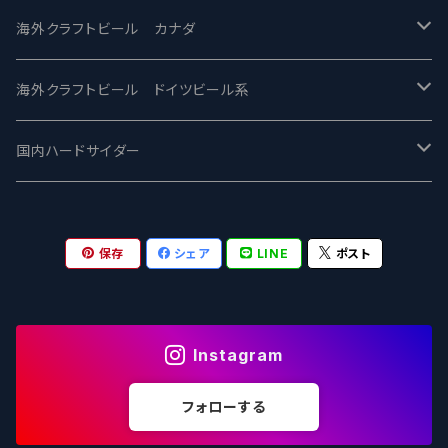
忽布古丹醸造 - HOP KOTAN
Fair State フェアステイト
ワイルドチャイルド - Wilde Child
Heart Of Darkness - ハートオブダークネス
ROCKY RIDGE - ロッキーリッジ
海外クラフトビール カナダ
ワイマーケットブルーイング Y.Market Brewing
Lagunitas ラグニタス
BrewDog Brewery - ブリュードッグ
Carbon brews -カーボン
BODRIGGY BREWING ボッドリッジー
Jackie O's ジャッキーオーズ
海外クラフトビール ドイツビール系
志賀高原ビール - SIGAKOGEN
FirestoneWalker ファイアストーン
The Flying Inn / ザ フライイング イン
TAIHU - タイフー
CO-CONSPIRATORS コ・コンスピレーターズ
Westbrook ウェストブルック
Karmeliten カーメリテン
国内ハードサイダー
OUTSIDER - アウトサイダーブルーイング
Stone ストーン
To Øl / トゥ・オール
SUNMAI - サンマイ
アーバノートブリューイング Urbanaut
HOWE SOUND ハウサウンド
Schöfferhofer シェッファーホッファー
サノバスミス / Son of the Smith
保存
シェア
LINE
ポスト
箕面ビール - MINOH BEER
Mikkeller ミッケラー
Lambiek Fabriek - ファブリーク
Behemoth - ベヒーモス
Deep Creek Brewing Co.
Strathcona ストラスコナ
Früh フリュー
サンクトガーレン - Sankt Gallen
Hop Nation ホップネーション
Marble / マーブル
8 Wired エイトワイアード
ODIN BREWING オディン
Plank プランク
Instagram
ウェストコーストブルーイング -WCB
Brewski ブリュースキー
Buxton - バクストン
Isthmus イスムス
Electric Bicycle エレクトリックバイシクル
Tucher トゥーハー
フォローする