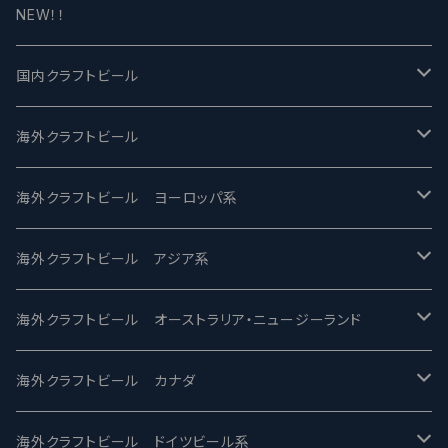
NEW！！
国内クラフトビール
UCHU BREWING -うちゅうブルーイング
海外クラフトビール
バテレ -VERTERE
Modern Times モダンタイムズ
海外クラフトビール ヨーロッパ系
2nd Story Ale Works -セカンドストーリー
Maui マウイ
UnBarred -アンバード
海外クラフトビール アジア系
ビアへるん - Beer Hearn
Toppling Goliath トップリンゴライアス
SAIREN /サイレン
gweilo-鬼佬 グウァイロ
海外クラフトビール オーストラリア・ニュージーランド
忽布古丹醸造 - HOP KOTAN
Fair State フェアステイト
ワイルドチャイルド - Wilde Child
Heart Of Darkness - ハートオブダークネス
ROCKY RIDGE - ロッキーリッジ
海外クラフトビール カナダ
ワイマーケットブルーイング Y.Market Brewing
Lagunitas ラグニタス
BrewDog Brewery - ブリュードッグ
Carbon brews -カーボン
BODRIGGY BREWING ボッドリッジー
Jackie O's ジャッキーオーズ
海外クラフトビール ドイツビール系