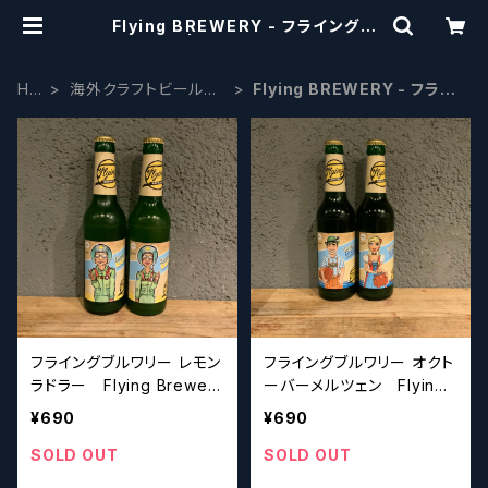
Flying BREWERY - フライングブ
ルワリー | craftbeerscissors
HO
海外クラフトビール
Flying BREWERY - フライ
ME
ヨーロッパ系
ングブルワリー
フライングブルワリー レモン
フライングブルワリー オクト
ラドラー Flying Brewery
ーバーメルツェン Flying
Lemon Radler
Brewery October Märze
¥690
¥690
n
SOLD OUT
SOLD OUT