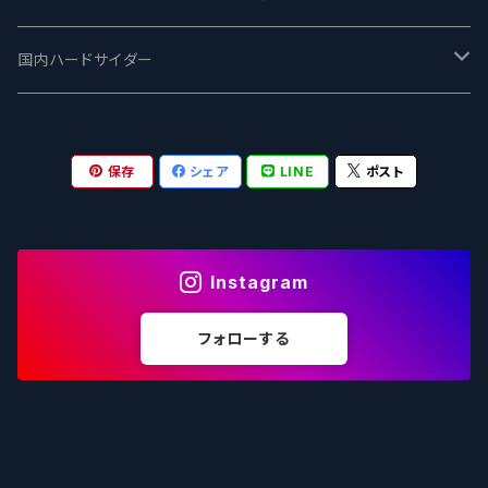
志賀高原ビール - SIGAKOGEN
FirestoneWalker ファイアストーン
The Flying Inn / ザ フライイング イン
TAIHU - タイフー
CO-CONSPIRATORS コ・コンスピレーターズ
Westbrook ウェストブルック
Karmeliten カーメリテン
国内ハードサイダー
OUTSIDER - アウトサイダーブルーイング
Stone ストーン
To Øl / トゥ・オール
SUNMAI - サンマイ
アーバノートブリューイング Urbanaut
HOWE SOUND ハウサウンド
Schöfferhofer シェッファーホッファー
サノバスミス / Son of the Smith
保存
シェア
LINE
ポスト
箕面ビール - MINOH BEER
Mikkeller ミッケラー
Lambiek Fabriek - ファブリーク
Behemoth - ベヒーモス
Deep Creek Brewing Co.
Strathcona ストラスコナ
Früh フリュー
サンクトガーレン - Sankt Gallen
Hop Nation ホップネーション
Marble / マーブル
8 Wired エイトワイアード
ODIN BREWING オディン
Plank プランク
Instagram
ウェストコーストブルーイング -WCB
Brewski ブリュースキー
Buxton - バクストン
Isthmus イスムス
Electric Bicycle エレクトリックバイシクル
Tucher トゥーハー
フォローする
いわて蔵ビール - IWATEKURABEER
【LHG】Left Handed Giant レフト
Omnipollo - オムニポーロ
Parrotdog パロットドッグ
Laga Biere ラガビエール
Ganstaller ゲンスタラー
大山Gビール -Daisen G Beer
Burley -バーリーオーク
Sandford Orchards - オーチャード
Dainton デイントン
LTM レ トロワ ムスクテール