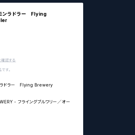
ンラドラー Flying
ler
を確認する
です。
ドラー Flying Brewery
REWERY - フライングブルワリー／オー