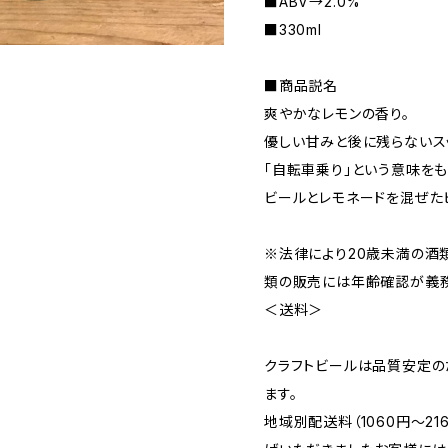
■ABV→2.0%
■330ml
■商品説名
爽やかなレモンの香り。
優しい甘みと後に残らないス
「自転車乗り」という意味をも
ビールとレモネードを混ぜた
※法律により20歳未満の酒
類の販売には年齢確認が義務
＜送料＞
クラフトビールは品質安定の
ます。
地域別配送料（1060円～2