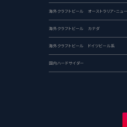
ビアへるん - Beer Hearn
Toppling Goliath トップリンゴライアス
SAIREN /サイレン
gweilo-鬼佬 グウァイロ
海外クラフトビール オーストラリア・ニュ
忽布古丹醸造 - HOP KOTAN
Fair State フェアステイト
ワイルドチャイルド - Wilde Child
Heart Of Darkness - ハートオブダーク
ROCKY RIDGE - ロッキーリッジ
海外クラフトビール カナダ
ワイマーケットブルーイング Y.Market Br
Lagunitas ラグニタス
BrewDog Brewery - ブリュードッグ
Carbon brews -カーボン
BODRIGGY BREWING ボッドリッジ
Jackie O's ジャッキーオーズ
海外クラフトビール ドイツビール系
志賀高原ビール - SIGAKOGEN
FirestoneWalker ファイアストーン
The Flying Inn / ザ フライイング イン
TAIHU - タイフー
CO-CONSPIRATORS コ・コンスピレー
Westbrook ウェストブルック
Karmeliten カーメリテン
国内ハードサイダー
OUTSIDER - アウトサイダーブルーイン
Stone ストーン
To Øl / トゥ・オール
SUNMAI - サンマイ
アーバノートブリューイング Urbanaut
HOWE SOUND ハウサウンド
Schöfferhofer シェッファーホッファー
サノバスミス / Son of the Smith
箕面ビール - MINOH BEER
Mikkeller ミッケラー
Lambiek Fabriek - ファブリーク
Behemoth - ベヒーモス
Deep Creek Brewing Co.
Strathcona ストラスコナ
Früh フリュー
サンクトガーレン - Sankt Gallen
Hop Nation ホップネーション
Marble / マーブル
8 Wired エイトワイアード
ODIN BREWING オディン
Plank プランク