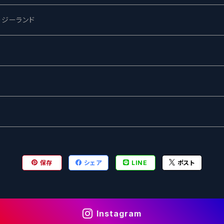
ージーランド
ネス
ewing
ー
ターズ
グ
保存
シェア
LINE
ポスト
Instagram