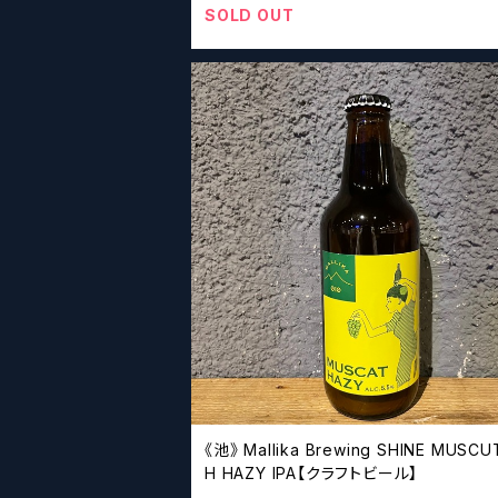
SOLD OUT
《池》 Mallika Brewing SHINE MUSCU
H HAZY IPA【クラフトビール】