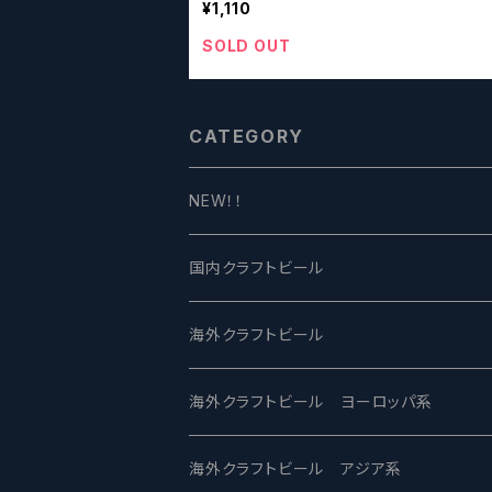
¥1,110
SOLD OUT
CATEGORY
NEW！！
国内クラフトビール
UCHU BREWING -うちゅうブルーイング
海外クラフトビール
バテレ -VERTERE
Modern Times モダンタイムズ
海外クラフトビール ヨーロッパ系
2nd Story Ale Works -セカンドストーリ
Maui マウイ
UnBarred -アンバード
海外クラフトビール アジア系