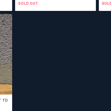
SOLD OUT
SOL
T TD