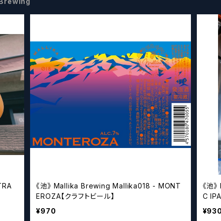
 Brewing
STRA
《池》 Mallika Brewing Mallika018 - MONT
《池》 
EROZA【クラフトビール】
C I
¥970
¥93