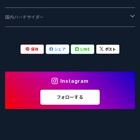
志賀高原ビール - SIGAKOGEN
FirestoneWalker ファイアストーン
The Flying Inn / ザ フライイング イン
TAIHU - タイフー
CO-CONSPIRATORS コ・コンスピレーターズ
Westbrook ウェストブルック
Karmeliten カーメリテン
国内ハードサイダー
OUTSIDER - アウトサイダーブルーイング
Stone ストーン
To Øl / トゥ・オール
SUNMAI - サンマイ
アーバノートブリューイング Urbanaut
HOWE SOUND ハウサウンド
Schöfferhofer シェッファーホッファー
サノバスミス / Son of the Smith
保存
シェア
LINE
ポスト
箕面ビール - MINOH BEER
Mikkeller ミッケラー
Lambiek Fabriek - ファブリーク
Behemoth - ベヒーモス
Deep Creek Brewing Co.
Strathcona ストラスコナ
Früh フリュー
サンクトガーレン - Sankt Gallen
Hop Nation ホップネーション
Marble / マーブル
8 Wired エイトワイアード
ODIN BREWING オディン
Plank プランク
Instagram
ウェストコーストブルーイング -WCB
Brewski ブリュースキー
Buxton - バクストン
Isthmus イスムス
Electric Bicycle エレクトリックバイシクル
Tucher トゥーハー
フォローする
いわて蔵ビール - IWATEKURABEER
【LHG】Left Handed Giant レフト
Omnipollo - オムニポーロ
Parrotdog パロットドッグ
Laga Biere ラガビエール
Ganstaller ゲンスタラー
大山Gビール -Daisen G Beer
Burley -バーリーオーク
Sandford Orchards - オーチャード
Dainton デイントン
LTM レ トロワ ムスクテール