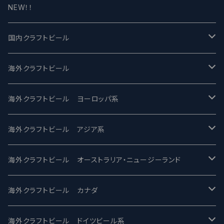
NEW！！
国内クラフトビール
UCHU BREWING -うちゅうブルーイング
海外クラフトビール
バテレ -VERTERE
Modern Times モダンタイムズ
海外クラフトビール ヨーロッパ系
2nd Story Ale Works -セカンドストーリー
Maui マウイ
UnBarred -アンバード
海外クラフトビール アジア系
ビアへるん - Beer Hearn
Toppling Goliath トップリンゴライアス
SAIREN /サイレン
gweilo-鬼佬 グウァイロ
海外クラフトビール オーストラリア・ニュージーランド
忽布古丹醸造 - HOP KOTAN
Fair State フェアステイト
ワイルドチャイルド - Wilde Child
Heart Of Darkness - ハートオブダークネス
ROCKY RIDGE - ロッキーリッジ
海外クラフトビール カナダ
ワイマーケットブルーイング Y.Market Brewing
Lagunitas ラグニタス
BrewDog Brewery - ブリュードッグ
Carbon brews -カーボン
BODRIGGY BREWING ボッドリッジー
Jackie O's ジャッキーオーズ
海外クラフトビール ドイツビール系