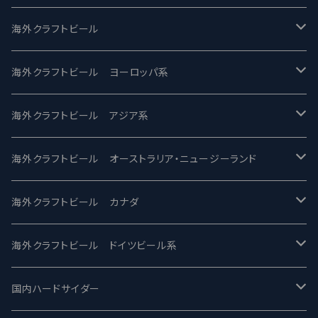
UCHU BREWING -うちゅうブルーイング
海外クラフトビール
バテレ -VERTERE
Modern Times モダンタイムズ
海外クラフトビール ヨーロッパ系
2nd Story Ale Works -セカンドストーリー
Maui マウイ
UnBarred -アンバード
海外クラフトビール アジア系
ビアへるん - Beer Hearn
Toppling Goliath トップリンゴライアス
SAIREN /サイレン
gweilo-鬼佬 グウァイロ
海外クラフトビール オーストラリア・ニュージーランド
忽布古丹醸造 - HOP KOTAN
Fair State フェアステイト
ワイルドチャイルド - Wilde Child
Heart Of Darkness - ハートオブダークネス
ROCKY RIDGE - ロッキーリッジ
海外クラフトビール カナダ
ワイマーケットブルーイング Y.Market Brewing
Lagunitas ラグニタス
BrewDog Brewery - ブリュードッグ
Carbon brews -カーボン
BODRIGGY BREWING ボッドリッジー
Jackie O's ジャッキーオーズ
海外クラフトビール ドイツビール系
志賀高原ビール - SIGAKOGEN
FirestoneWalker ファイアストーン
The Flying Inn / ザ フライイング イン
TAIHU - タイフー
CO-CONSPIRATORS コ・コンスピレーターズ
Westbrook ウェストブルック
Karmeliten カーメリテン
国内ハードサイダー