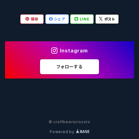
OUTSIDER - アウトサイダーブルーイング
Stone ストーン
To Øl / トゥ・オール
SUNMAI - サンマイ
アーバノートブリューイング Urbanaut
HOWE SOUND ハウサウンド
Schöfferhofer シェッファーホッファー
サノバスミス / Son of the Smith
保存
シェア
LINE
ポスト
箕面ビール - MINOH BEER
Mikkeller ミッケラー
Lambiek Fabriek - ファブリーク
Behemoth - ベヒーモス
Deep Creek Brewing Co.
Strathcona ストラスコナ
Früh フリュー
サンクトガーレン - Sankt Gallen
Hop Nation ホップネーション
Marble / マーブル
8 Wired エイトワイアード
ODIN BREWING オディン
Plank プランク
Instagram
ウェストコーストブルーイング -WCB
Brewski ブリュースキー
Buxton - バクストン
Isthmus イスムス
Electric Bicycle エレクトリックバイシクル
Tucher トゥーハー
フォローする
いわて蔵ビール - IWATEKURABEER
【LHG】Left Handed Giant レフト
Omnipollo - オムニポーロ
Parrotdog パロットドッグ
Laga Biere ラガビエール
Ganstaller ゲンスタラー
大山Gビール -Daisen G Beer
Burley -バーリーオーク
Sandford Orchards - オーチャード
Dainton デイントン
LTM レ トロワ ムスクテール
Tokyo AleWorks -トウキョウエールワークス
SierraNevada -シエラネバダ
PÕHJALA ‐ プヤラ
Mountain Culture マウンテンカルチャー
33 Brewing Experiment
© craftbeerscissors
Powered by
Be Easy Brewing - ビーイージー
Full Sail -フルセイル
North - ノース
MOON DOG -ムーンドッグ