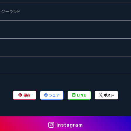
ージーランド
ネス
ewing
ー
ターズ
グ
保存
シェア
LINE
ポスト
Instagram