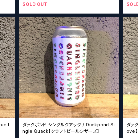
SOLD OUT
SOL
ダックポンド シングルクアック / Duckpond Si
ダックポンド
ngle Quack【クラフトビールシザーズ】
ove