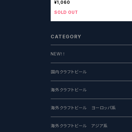
¥1,060
SOLD OUT
CATEGORY
NEW！！
国内クラフトビール
UCHU BREWING -うちゅうブルーイング
海外クラフトビール
バテレ -VERTERE
Modern Times モダンタイムズ
海外クラフトビール ヨーロッパ系
2nd Story Ale Works -セカンドストーリ
Maui マウイ
UnBarred -アンバード
海外クラフトビール アジア系