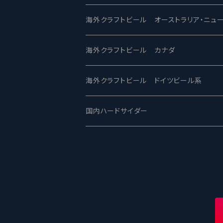
ビアへるん - Beer Hearn
Toppling Goliath トップリンゴライアス
SAIREN /サイレン
gweilo-鬼佬 グウァイロ
海外クラフトビール オーストラリア・ニュ
忽布古丹醸造 - HOP KOTAN
Fair State フェアステイト
ワイルドチャイルド - Wilde Child
Heart Of Darkness - ハートオブダーク
ROCKY RIDGE - ロッキーリッジ
海外クラフトビール カナダ
ワイマーケットブルーイング Y.Market Br
Lagunitas ラグニタス
BrewDog Brewery - ブリュードッグ
Carbon brews -カーボン
BODRIGGY BREWING ボッドリッジ
Jackie O's ジャッキーオーズ
海外クラフトビール ドイツビール系
志賀高原ビール - SIGAKOGEN
FirestoneWalker ファイアストーン
The Flying Inn / ザ フライイング イン
TAIHU - タイフー
CO-CONSPIRATORS コ・コンスピレー
Westbrook ウェストブルック
Karmeliten カーメリテン
国内ハードサイダー
OUTSIDER - アウトサイダーブルーイン
Stone ストーン
To Øl / トゥ・オール
SUNMAI - サンマイ
アーバノートブリューイング Urbanaut
HOWE SOUND ハウサウンド
Schöfferhofer シェッファーホッファー
サノバスミス / Son of the Smith
箕面ビール - MINOH BEER
Mikkeller ミッケラー
Lambiek Fabriek - ファブリーク
Behemoth - ベヒーモス
Deep Creek Brewing Co.
Strathcona ストラスコナ
Früh フリュー
サンクトガーレン - Sankt Gallen
Hop Nation ホップネーション
Marble / マーブル
8 Wired エイトワイアード
ODIN BREWING オディン
Plank プランク