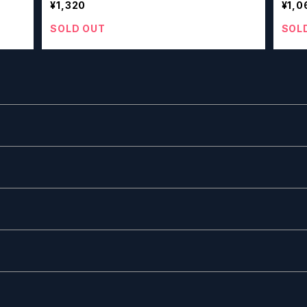
¥1,320
¥1,0
SOLD OUT
SOL
ー