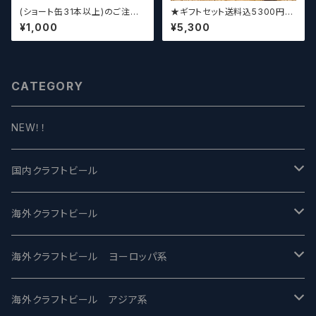
(ショート缶31本以上)のご注文
★ギフトセット送料込5300円★
の場合いこちらをご購入くださ
（お好みに合わせて4～5本チョ
¥1,000
¥5,300
い。 【クラフトビール】
イスさせていただきます）【クラフ
トビール】
CATEGORY
NEW！！
国内クラフトビール
UCHU BREWING -うちゅうブルーイング
海外クラフトビール
バテレ -VERTERE
Modern Times モダンタイムズ
海外クラフトビール ヨーロッパ系
2nd Story Ale Works -セカンドストーリー
Maui マウイ
UnBarred -アンバード
海外クラフトビール アジア系