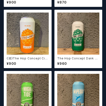
イド【クラフトビールシザーズ】
プアウトIPA【クラフトビールシザ
¥900
¥870
ーズ】
《池》The Hop Concept Citr
The Hop Concept Dank &
us & Piney / シトラス アンド
Sticky / ダンク アンド スティッ
¥900
¥960
パイニー【クラフトビールシザー
キー【クラフトビールシザーズ】
ズ】