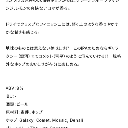
北アメリカ原産のCometホップからは、グレープフルーツやオレ
ンジ、レモンの爽快なアロマが香る。
ドライでクリスプなフィニッシュには、軽く土のような香りやかす
かな甘さも感じる。
地球のものとは思えない美味しさ⁉ このIPAのためならギャラ
クシー（銀河）までコメット（彗星）のように飛んでいける⁉ 規格
外なホップのおいしさが存分に楽しめる。
ABV：8%
IBU：-
酒類：ビール
原材料：麦芽、ホップ
ホップ：Galaxy, Comet, Mosaic, Denali