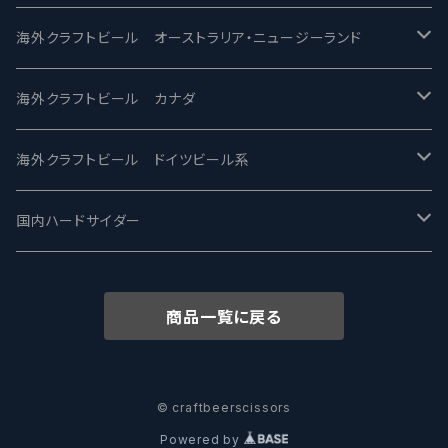
ビアへるん - Beer Hearn
Toppling Goliath トップリンゴライアス
SAIREN /サイレン
gweilo-鬼佬 グウァイロ
海外クラフトビール オーストラリア・ニュージーランド
忽布古丹醸造 - HOP KOTAN
Fair State フェアステイト
ワイルドチャイルド - Wilde Child
Heart Of Darkness - ハートオブダークネス
ROCKY RIDGE - ロッキーリッジ
海外クラフトビール カナダ
ワイマーケットブルーイング Y.Market Brewing
Lagunitas ラグニタス
BrewDog Brewery - ブリュードッグ
Carbon brews -カーボン
BODRIGGY BREWING ボッドリッジー
Jackie O's ジャッキーオーズ
海外クラフトビール ドイツビール系
志賀高原ビール - SIGAKOGEN
FirestoneWalker ファイアストーン
The Flying Inn / ザ フライイング イン
TAIHU - タイフー
CO-CONSPIRATORS コ・コンスピレーターズ
Westbrook ウェストブルック
Karmeliten カーメリテン
国内ハードサイダー
OUTSIDER - アウトサイダーブルーイング
Stone ストーン
To Øl / トゥ・オール
SUNMAI - サンマイ
アーバノートブリューイング Urbanaut
HOWE SOUND ハウサウンド
Schöfferhofer シェッファーホッファー
サノバスミス / Son of the Smith
商品一覧に戻る
箕面ビール - MINOH BEER
Mikkeller ミッケラー
Lambiek Fabriek - ファブリーク
Behemoth - ベヒーモス
Deep Creek Brewing Co.
Strathcona ストラスコナ
Früh フリュー
サンクトガーレン - Sankt Gallen
Hop Nation ホップネーション
Marble / マーブル
8 Wired エイトワイアード
ODIN BREWING オディン
Plank プランク
© craftbeerscissors
Powered by