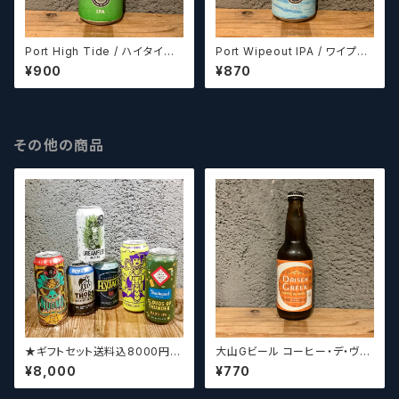
Port High Tide / ハイタイド
Port Wipeout IPA / ワイプア
【クラフトビールシザーズ】
ウトIPA【クラフトビールシザー
¥900
¥870
ズ】
その他の商品
★ギフトセット送料込8000円★
大山Gビール コーヒー・デ・ヴァ
（お好みに合わせて高価なビー
イス【クラフトビール】
¥8,000
¥770
ルも含めて5～6本チョイスさせ
ていただきます）【クラフトビー