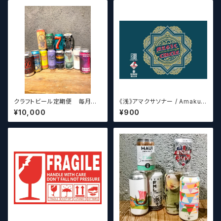
ル】
クラフトビール定期便 毎月厳
《浅》アマクサソナー / Amakus
選したクラフトビールをお届けし
a sonar MAGIC CIRCLE 【ク
¥10,000
¥900
ます。（10本～12本）
ラフトビールシザーズ】