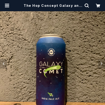
The Hop Concept Galaxy and
Comet / ギャラクシー & コメット
【クラフトビールシザーズ】 | craftb
eerscissors