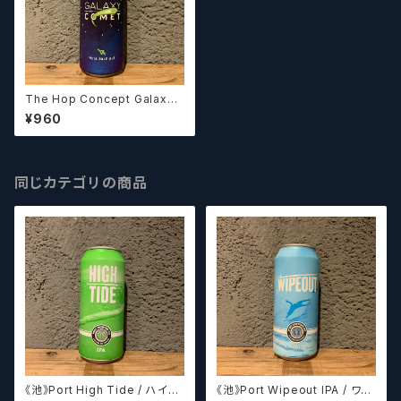
The Hop Concept Galaxy
and Comet / ギャラクシー &
¥960
コメット【クラフトビールシザー
ズ】
同じカテゴリの商品
《池》Port High Tide / ハイタ
《池》Port Wipeout IPA / ワイ