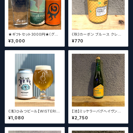
★ギフトセット3000円★（グラ
《秋》カーボン ブルース クレイ
スセット）【クラフトビール】
ジーリッチルプリンズ Carbo
¥3,000
¥770
n Brews Crazy rich Lupulin
s【クラフトビール】
《浅》ひみつビール【WISTERIA】
【池】ミッケラーバグヘイヴン
／ ウィステリア
ルードペッシュ Mikkeller Bag
¥1,080
¥2,750
haven Ruud Peesch