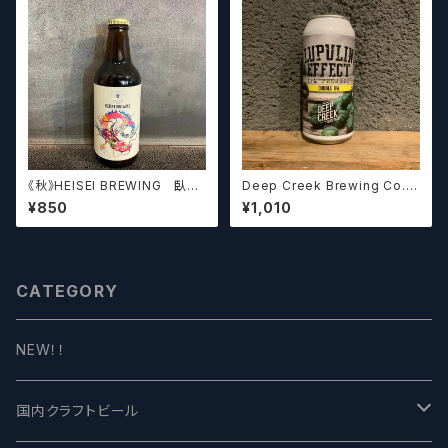
《秋》HEISEI BREWING 臥龍
Deep Creek Brewing Co. L
長生(がりゅうちょうせい)アメリ
upulin Effect ディープクリ
¥850
¥1,010
カンペールエール【クラフトビー
ーク ルプリン エフェクト
ル】
CATEGORY
NEW！！
国内クラフトビール