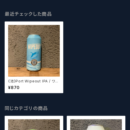
最近チェックした商品
《池》Port Wipeout IPA / ワイ
プアウトIPA【クラフトビールシザ
¥870
ーズ】
同じカテゴリの商品