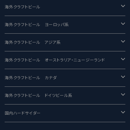
UCHU BREWING -うちゅうブルーイング
海外クラフトビール
バテレ -VERTERE
Modern Times モダンタイムズ
海外クラフトビール ヨーロッパ系
2nd Story Ale Works -セカンドストーリー
Maui マウイ
UnBarred -アンバード
海外クラフトビール アジア系
ビアへるん - Beer Hearn
Toppling Goliath トップリンゴライアス
SAIREN /サイレン
gweilo-鬼佬 グウァイロ
海外クラフトビール オーストラリア・ニュージーランド
忽布古丹醸造 - HOP KOTAN
Fair State フェアステイト
ワイルドチャイルド - Wilde Child
Heart Of Darkness - ハートオブダークネス
ROCKY RIDGE - ロッキーリッジ
海外クラフトビール カナダ
ワイマーケットブルーイング Y.Market Brewing
Lagunitas ラグニタス
BrewDog Brewery - ブリュードッグ
Carbon brews -カーボン
BODRIGGY BREWING ボッドリッジー
Jackie O's ジャッキーオーズ
海外クラフトビール ドイツビール系
志賀高原ビール - SIGAKOGEN
FirestoneWalker ファイアストーン
The Flying Inn / ザ フライイング イン
TAIHU - タイフー
CO-CONSPIRATORS コ・コンスピレーターズ
Westbrook ウェストブルック
Karmeliten カーメリテン
国内ハードサイダー