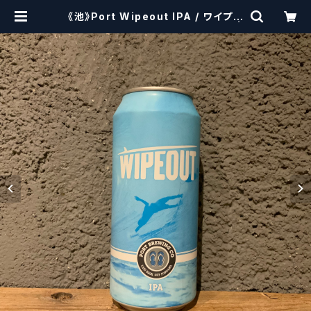
《池》Port Wipeout IPA / ワイプア
ウトIPA【クラフトビールシザーズ】 |
craftbeerscissors