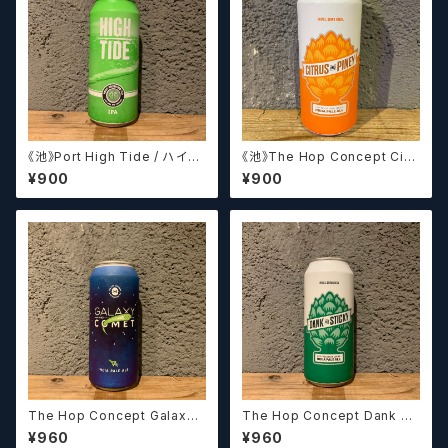
《池》Port High Tide / ハイタ
《池》The Hop Concept Citr
イド【クラフトビールシザーズ】
us & Piney / シトラス アンド
¥900
¥900
パイニー【クラフトビールシザー
ズ】
The Hop Concept Galaxy
The Hop Concept Dank &
and Comet / ギャラクシー &
Sticky / ダンク アンド スティッ
¥960
¥960
コメット【クラフトビールシザー
キー【クラフトビールシザーズ】