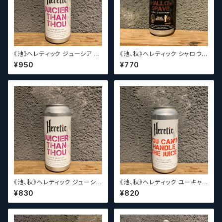
《池》ヘレティック ジューシア ザ
《池、秋》ヘレティック シャロウ
ン ゾウ Heretic Juicier Than
グレイブ / Heretic Shallow G
¥950
¥770
Thou【クラフトビールシザーズ】
rave【クラフトビールシザーズ】
《池、秋》ヘレティック ジューシア
《池、秋》ヘレティック ユーキャン
ザン ゾウ Heretic Juicier Th
トハンドルザジュース Hereti
¥830
¥820
an Thou【クラフトビールシザー
c You Can’t Handle the Jui
ズ】
ce【クラフトビールシザーズ】