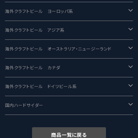
バテレ -VERTERE
Modern Times モダンタイムズ
海外クラフトビール ヨーロッパ系
2nd Story Ale Works -セカンドストーリー
Maui マウイ
UnBarred -アンバード
海外クラフトビール アジア系
ビアへるん - Beer Hearn
Toppling Goliath トップリンゴライアス
SAIREN /サイレン
gweilo-鬼佬 グウァイロ
海外クラフトビール オーストラリア・ニュージーランド
忽布古丹醸造 - HOP KOTAN
Fair State フェアステイト
ワイルドチャイルド - Wilde Child
Heart Of Darkness - ハートオブダークネス
ROCKY RIDGE - ロッキーリッジ
海外クラフトビール カナダ
ワイマーケットブルーイング Y.Market Brewing
Lagunitas ラグニタス
BrewDog Brewery - ブリュードッグ
Carbon brews -カーボン
BODRIGGY BREWING ボッドリッジー
Jackie O's ジャッキーオーズ
海外クラフトビール ドイツビール系
志賀高原ビール - SIGAKOGEN
FirestoneWalker ファイアストーン
The Flying Inn / ザ フライイング イン
TAIHU - タイフー
CO-CONSPIRATORS コ・コンスピレーターズ
Westbrook ウェストブルック
Karmeliten カーメリテン
国内ハードサイダー
OUTSIDER - アウトサイダーブルーイング
Stone ストーン
To Øl / トゥ・オール
SUNMAI - サンマイ
アーバノートブリューイング Urbanaut
HOWE SOUND ハウサウンド
Schöfferhofer シェッファーホッファー
サノバスミス / Son of the Smith
商品一覧に戻る