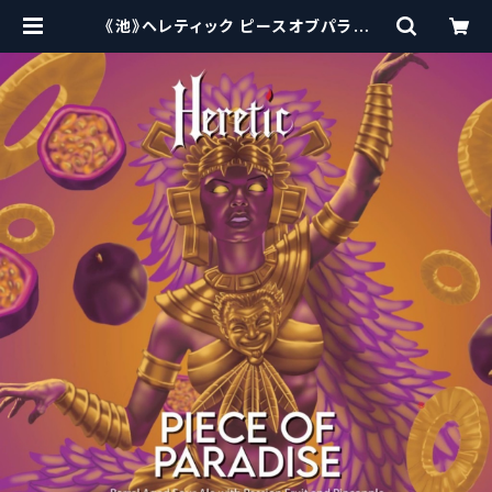
《池》ヘレティック ピースオブパラダイ
ス Heretic Piece of Paradise
【クラフトビールシザーズ】 | craftb
eerscissors