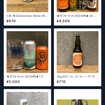
《池、秋》Derailleur Brew Wor
★ギフトセット4500円★（お好
ks ANONYMOUS BREWH
みに合わせて5〜6本チョイスさ
¥670
¥4,500
OLIC FOUNDATION ディ
せていただきます）【クラフトビー
レイラブリューワークス
ル】
★ギフトセット3000円★（グラ
大山Gビール コーヒー・デ・ヴァ
スセット）【クラフトビール】
イス【クラフトビール】
¥3,000
¥770