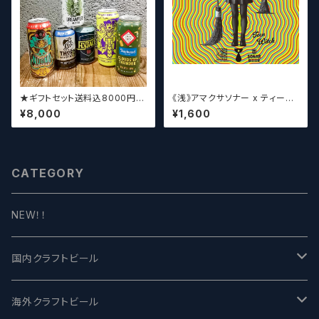
★ギフトセット送料込8000円★
《浅》アマクサソナー x ティーン
（お好みに合わせて高価なビー
エイジ x ウィッチクラフト / Am
¥8,000
¥1,600
ルも含めて5～6本チョイスさせ
akusa sonar x Teenage Br
ていただきます）【クラフトビー
ewing ×WITCH CRAFT Tee
ル】
n Witch 【クラフトビールシザー
ズ】
CATEGORY
NEW！！
国内クラフトビール
UCHU BREWING -うちゅうブルーイング
海外クラフトビール