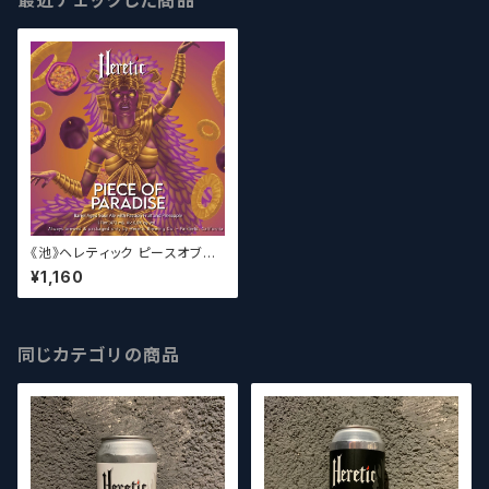
最近チェックした商品
《池》ヘレティック ピースオブパ
ラダイス Heretic Piece of P
¥1,160
aradise 【クラフトビールシザー
ズ】
同じカテゴリの商品