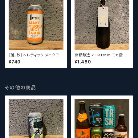
《池、秋》ヘレティック メイクアメ
京都醸造 × Heretic モカ雷神 /
リカジューシーアゲイン Hereti
Kyoto × Heretic MOCHA T
¥740
¥1,480
c Make America Juicy Agai
HUNDER【クラフトビールシザ
n【クラフトビールシザーズ】
ーズ】
その他の商品