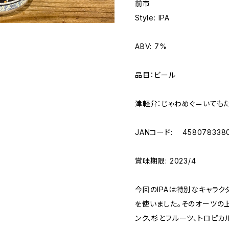
前市
Style: IPA
ABV: 7%
品目：ビール
津軽弁：じゃわめぐ＝いても
JANコード: 458078338
賞味期限: 2023/4
今回のIPAは特別なキャラクターが
を使いました。そのオーツの
ンク、杉とフルーツ、トロピ