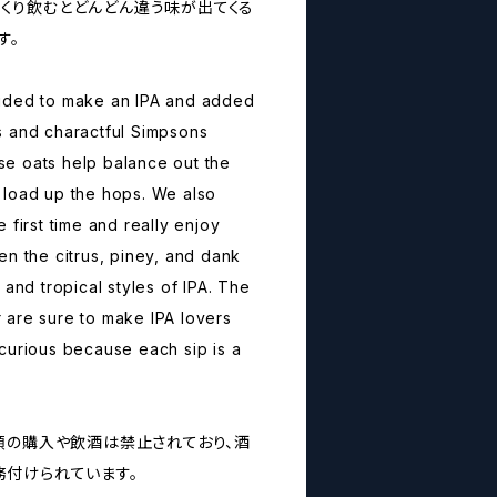
ゆっくり飲むとどんどん違う味が出てくる
す。
ided to make an IPA and added
ous and charactful Simpsons
e oats help balance out the
 load up the hops. We also
 first time and really enjoy
en the citrus, piney, and dank
 and tropical styles of IPA. The
 are sure to make IPA lovers
curious because each sip is a
類の購入や飲酒は禁止されており、酒
付けられています。