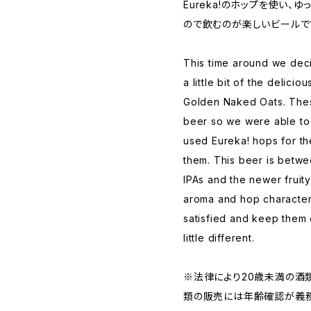
Eureka!のホップを使い、
ので飲むのが楽しいビールで
This time around we dec
a little bit of the delici
Golden Naked Oats. Thes
beer so we were able to
used Eureka! hops for the
them. This beer is betwe
IPAs and the newer fruity
aroma and hop character
satisfied and keep them 
little different.
※法律により20歳未満の酒
類の販売には年齢確認が義務