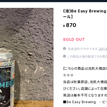
《池》Be Easy Brewi
ール】
870
¥
SOLD OUT
別途送料がかかります。
送料
この商品は海外配送できる商品
【こちらの商品は池尻大橋店
※※※
当店は秋葉原店、池尻大橋店
びください。店舗によって在
発送は基本不可となりますの
■Be Easy Brewing