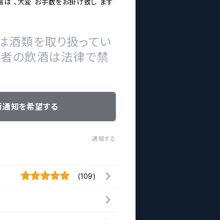
は 、大変 お手数をお掛け致し ます
は酒類を取り扱ってい
の者の飲酒は法律で禁
荷通知を希望する
通報する
(109)