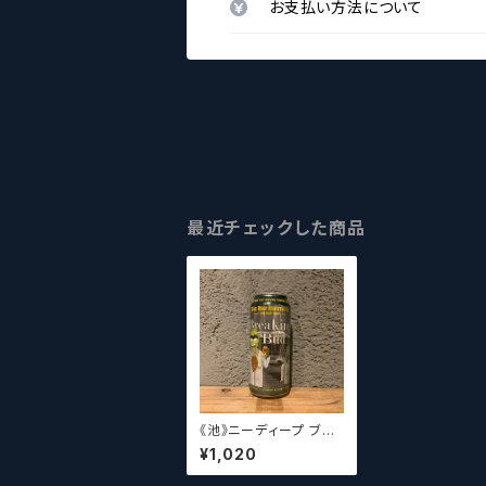
お支払い方法について
最近チェックした商品
《池》ニーディープ ブレ
イキングバッド Knee
¥1,020
Deep Breaking Bud
IPA【クラフトビールシザ