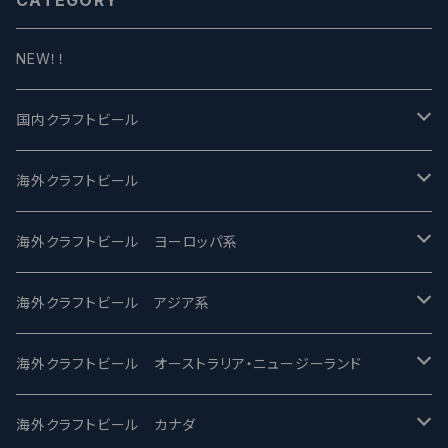
CATEGORY
NEW！！
国内クラフトビール
UCHU BREWING -うちゅうブルーイング
海外クラフトビール
バテレ -VERTERE
Modern Times モダンタイムズ
海外クラフトビール ヨーロッパ系
2nd Story Ale Works -セカンドストーリー
Maui マウイ
UnBarred -アンバード
海外クラフトビール アジア系
ビアへるん - Beer Hearn
Toppling Goliath トップリンゴライアス
SAIREN /サイレン
gweilo-鬼佬 グウァイロ
海外クラフトビール オーストラリア・ニュージーランド
忽布古丹醸造 - HOP KOTAN
Fair State フェアステイト
ワイルドチャイルド - Wilde Child
Heart Of Darkness - ハートオブダークネス
ROCKY RIDGE - ロッキーリッジ
海外クラフトビール カナダ