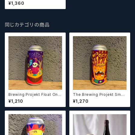
Wowie Jungo Joose / マウ
¥1,360
イ ワウイ ジャンゴ ジュース【ク
ラフトビールシザーズ】
同じカテゴリの商品
Brewing Projekt Float On /
The Brewing Projekt Smoo
フロート オン【クラフトビールシ
fee Sour w/ Peach, Pineap
¥1,210
¥1,270
ザーズ】
ple, Pomegranate, Vanilla /
スムーフィー サワー ウィズ ピー
チ パイナップル ポメグラネイト
バニラ【クラフトビールシザーズ】