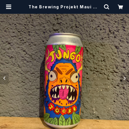
The Brewing Projekt Maui Wo
wie Jungo Joose / マウイ ワウイ
ジャンゴ ジュース【クラフトビールシ
ザーズ】 | craftbeerscissors