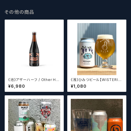
その他の商品
《池》アザーハーフ / Other Hal
《浅》ひみつビール【WISTERIA】
f Brewing Triple Drupe【ク
／ ウィステリア
¥6,980
¥1,080
ラフトビールシザーズ】