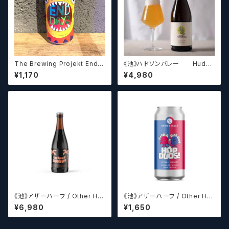
The Brewing Projekt End D
《池》ハドソンバレー Hudso
ayz / エンド デイズ【クラフトビ
n Valley Blossom
¥1,170
¥4,980
ールシザーズ】
《池》アザーハーフ / Other Hal
《池》アザーハーフ / Other Hal
f Brewing Triple Drupe【ク
f Brewing Hop Duos! - Citr
¥6,980
¥1,650
ラフトビールシザーズ】
a + Galaxy 【クラフトビールシ
ザーズ】