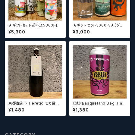
★ギフトセット送料込5300円★
★ギフトセット3000円★（グラ
（お好みに合わせて4～5本チョ
スセット）【クラフトビール】
¥5,300
¥3,000
イスさせていただきます）【クラフ
トビール】
京都醸造 × Heretic モカ雷神 /
《池》 Basqueland Begi Hau
Kyoto × Heretic MOCHA T
ndi ベヒ アウンディ
¥1,480
¥1,380
HUNDER【クラフトビールシザ
ーズ】