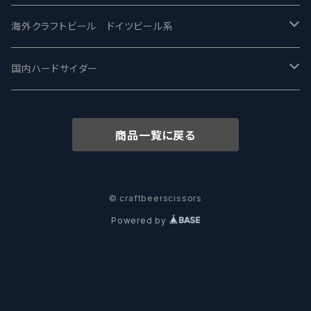
ワイマーケットブルーイング Y.Market Brewing
Lagunitas ラグニタス
BrewDog Brewery - ブリュードッグ
Carbon brews -カーボン
BODRIGGY BREWING ボッドリッジー
Jackie O's ジャッキーオーズ
海外クラフトビール ドイツビール系
志賀高原ビール - SIGAKOGEN
FirestoneWalker ファイアストーン
The Flying Inn / ザ フライイング イン
TAIHU - タイフー
CO-CONSPIRATORS コ・コンスピレーターズ
Westbrook ウェストブルック
Karmeliten カーメリテン
国内ハードサイダー
OUTSIDER - アウトサイダーブルーイング
Stone ストーン
To Øl / トゥ・オール
SUNMAI - サンマイ
アーバノートブリューイング Urbanaut
HOWE SOUND ハウサウンド
Schöfferhofer シェッファーホッファー
サノバスミス / Son of the Smith
商品一覧に戻る
箕面ビール - MINOH BEER
Mikkeller ミッケラー
Lambiek Fabriek - ファブリーク
Behemoth - ベヒーモス
Deep Creek Brewing Co.
Strathcona ストラスコナ
Früh フリュー
サンクトガーレン - Sankt Gallen
Hop Nation ホップネーション
Marble / マーブル
8 Wired エイトワイアード
ODIN BREWING オディン
Plank プランク
© craftbeerscissors
Powered by
ウェストコーストブルーイング -WCB
Brewski ブリュースキー
Buxton - バクストン
Isthmus イスムス
Electric Bicycle エレクトリックバイシクル
Tucher トゥーハー
いわて蔵ビール - IWATEKURABEER
【LHG】Left Handed Giant レフト
Omnipollo - オムニポーロ
Parrotdog パロットドッグ
Laga Biere ラガビエール
Ganstaller ゲンスタラー