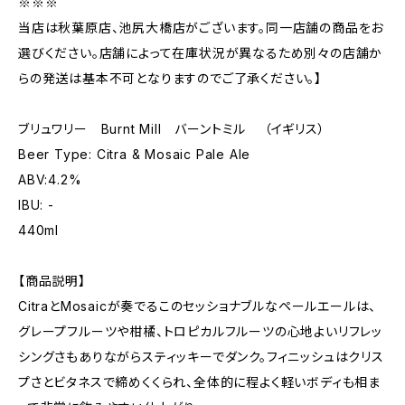
※※※
当店は秋葉原店、池尻大橋店がございます。同一店舗の商品をお
選びください。店舗によって在庫状況が異なるため別々の店舗か
らの発送は基本不可となりますのでご了承ください。】
ブリュワリー Burnt Mill バーントミル （イギリス）
Beer Type: Citra & Mosaic Pale Ale
ABV:4.2%
IBU: -
440ml
【商品説明】
CitraとMosaicが奏でるこのセッショナブルなペールエールは、
グレープフルーツや柑橘、トロピカルフルーツの心地よいリフレッ
シングさもありながらスティッキーでダンク。フィニッシュはクリス
プさとビタネスで締めくくられ、全体的に程よく軽いボディも相ま