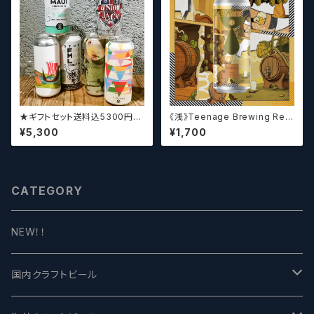
★ギフトセット送料込5300円★
《浅》Teenage Brewing Res
（お好みに合わせて4～5本チョ
urrection // レザレクション【ク
¥5,300
¥1,700
イスさせていただきます）【クラフ
ラフトビール】
トビール】
CATEGORY
NEW！！
国内クラフトビール