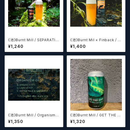
《池》Burnt Mill / SEPARATIN
《池》Burnt Mil × Finback / F
G CIRCLES
LIGHT OF WHALES
¥1,240
¥1,400
《池》Burnt Mill / Organism O
《池》Burnt Mill / GET THE J
1 オーガニズムO1
ADE
¥1,350
¥1,320