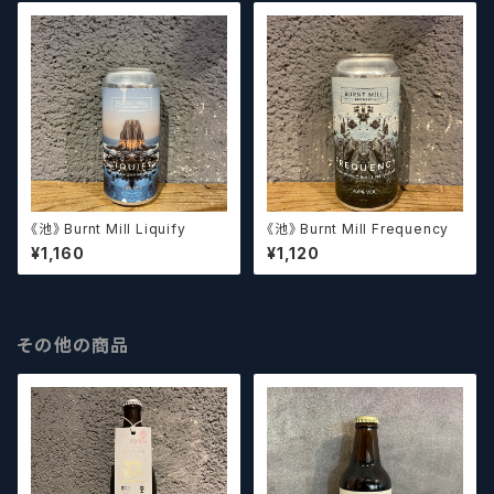
《池》 Burnt Mill Liquify
《池》 Burnt Mill Frequency
¥1,160
¥1,120
その他の商品