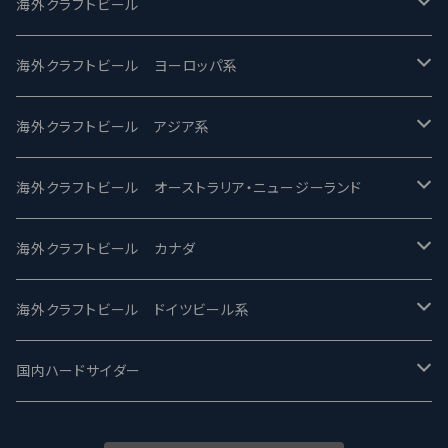
UCHU BREWING -うちゅうブルーイング
海外クラフトビール
バテレ -VERTERE
Modern Times モダンタイムズ
海外クラフトビール ヨーロッパ系
2nd Story Ale Works -セカンドストーリー
Maui マウイ
UnBarred -アンバード
海外クラフトビール アジア系
ビアへるん - Beer Hearn
Toppling Goliath トップリンゴライアス
SAIREN /サイレン
gweilo-鬼佬 グウァイロ
海外クラフトビール オーストラリア・ニュージーランド
忽布古丹醸造 - HOP KOTAN
Fair State フェアステイト
ワイルドチャイルド - Wilde Child
Heart Of Darkness - ハートオブダークネス
ROCKY RIDGE - ロッキーリッジ
海外クラフトビール カナダ
ワイマーケットブルーイング Y.Market Brewing
Lagunitas ラグニタス
BrewDog Brewery - ブリュードッグ
Carbon brews -カーボン
BODRIGGY BREWING ボッドリッジー
Jackie O's ジャッキーオーズ
海外クラフトビール ドイツビール系
志賀高原ビール - SIGAKOGEN
FirestoneWalker ファイアストーン
The Flying Inn / ザ フライイング イン
TAIHU - タイフー
CO-CONSPIRATORS コ・コンスピレーターズ
Westbrook ウェストブルック
Karmeliten カーメリテン
国内ハードサイダー
OUTSIDER - アウトサイダーブルーイング
Stone ストーン
To Øl / トゥ・オール
SUNMAI - サンマイ
アーバノートブリューイング Urbanaut
HOWE SOUND ハウサウンド
Schöfferhofer シェッファーホッファー
サノバスミス / Son of the Smith