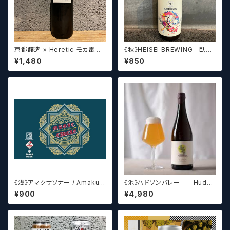
京都醸造 × Heretic モカ雷神 /
《秋》HEISEI BREWING 臥龍
Kyoto × Heretic MOCHA T
長生(がりゅうちょうせい)アメリ
¥1,480
¥850
HUNDER【クラフトビールシザ
カンペールエール【クラフトビー
ーズ】
ル】
《浅》アマクサソナー / Amakus
《池》ハドソンバレー Hudso
a sonar MAGIC CIRCLE 【ク
n Valley Blossom
¥900
¥4,980
ラフトビールシザーズ】