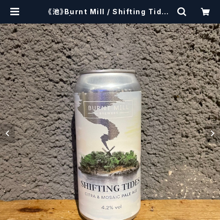
《池》Burnt Mill / Shifting Tides
| craftbeerscissors