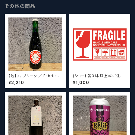
その他の商品
【池】ファブリーク ／ Fabriek
(ショート缶31本以上)のご注文
Oude Kriek Jart - Elle 37
の場合いこちらをご購入くださ
¥2,210
¥1,000
5ml
い。 【クラフトビール】