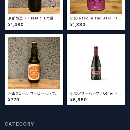
京都醸造 × Heretic モカ雷神 /
《池》 Basqueland Begi Hau
Kyoto × Heretic MOCHA T
ndi ベヒ アウンディ
¥1,480
¥1,380
HUNDER【クラフトビールシザ
ーズ】
大山Gビール コーヒー・デ・ヴァ
《池》アザーハーフ / Other Hal
イス【クラフトビール】
f Brewing Triple Drupe【ク
¥770
¥6,980
ラフトビールシザーズ】
CATEGORY