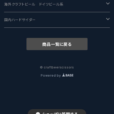
ワイマーケットブルーイング Y.Market Brewing
Lagunitas ラグニタス
BrewDog Brewery - ブリュードッグ
Carbon brews -カーボン
BODRIGGY BREWING ボッドリッジー
Jackie O's ジャッキーオーズ
海外クラフトビール ドイツビール系
志賀高原ビール - SIGAKOGEN
FirestoneWalker ファイアストーン
The Flying Inn / ザ フライイング イン
TAIHU - タイフー
CO-CONSPIRATORS コ・コンスピレーターズ
Westbrook ウェストブルック
Karmeliten カーメリテン
国内ハードサイダー
OUTSIDER - アウトサイダーブルーイング
Stone ストーン
To Øl / トゥ・オール
SUNMAI - サンマイ
アーバノートブリューイング Urbanaut
HOWE SOUND ハウサウンド
Schöfferhofer シェッファーホッファー
サノバスミス / Son of the Smith
商品一覧に戻る
箕面ビール - MINOH BEER
Mikkeller ミッケラー
Lambiek Fabriek - ファブリーク
Behemoth - ベヒーモス
Deep Creek Brewing Co.
Strathcona ストラスコナ
Früh フリュー
サンクトガーレン - Sankt Gallen
Hop Nation ホップネーション
Marble / マーブル
8 Wired エイトワイアード
ODIN BREWING オディン
Plank プランク
© craftbeerscissors
Powered by
ウェストコーストブルーイング -WCB
Brewski ブリュースキー
Buxton - バクストン
Isthmus イスムス
Electric Bicycle エレクトリックバイシクル
Tucher トゥーハー
いわて蔵ビール - IWATEKURABEER
【LHG】Left Handed Giant レフト
Omnipollo - オムニポーロ
Parrotdog パロットドッグ
Laga Biere ラガビエール
Ganstaller ゲンスタラー
大山Gビール -Daisen G Beer
Burley -バーリーオーク
Sandford Orchards - オーチャード
Dainton デイントン
LTM レ トロワ ムスクテール