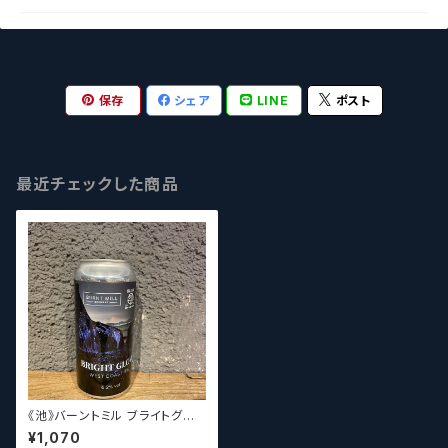
保存
シェア
LINE
ポスト
最近チェックした商品
《池》バーントミル ブライトグロ
ウ / Burnt Mill Bright Glow
¥1,070