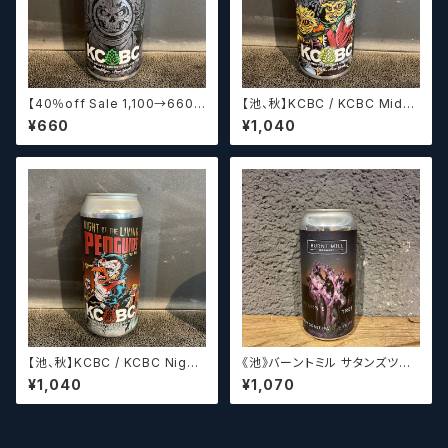
【40％off Sale 1,100→660】
【池、秋】KCBC / KCBC Middli
【池】KCBC / KCBC Lurking i
ng Earth【クラフトビール】
¥660
¥1,040
n the Depths【クラフトビール】
【池、秋】KCBC / KCBC Night
《池》バーントミル サタンズツリ
of the Living Penguins【クラ
ー / Burnt Mill Saturn's Tre
¥1,040
¥1,070
フトビール】
e