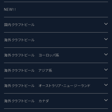
NEW！！
国内クラフトビール
UCHU BREWING -うちゅうブルーイング
海外クラフトビール
バテレ -VERTERE
Modern Times モダンタイムズ
海外クラフトビール ヨーロッパ系
2nd Story Ale Works -セカンドストーリー
Maui マウイ
UnBarred -アンバード
海外クラフトビール アジア系
ビアへるん - Beer Hearn
Toppling Goliath トップリンゴライアス
SAIREN /サイレン
gweilo-鬼佬 グウァイロ
海外クラフトビール オーストラリア・ニュージーランド
忽布古丹醸造 - HOP KOTAN
Fair State フェアステイト
ワイルドチャイルド - Wilde Child
Heart Of Darkness - ハートオブダークネス
ROCKY RIDGE - ロッキーリッジ
海外クラフトビール カナダ