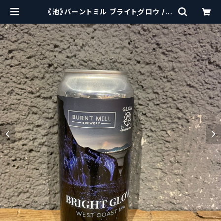
《池》バーントミル ブライトグロウ / B
urnt Mill Bright Glow | craftbe
erscissors