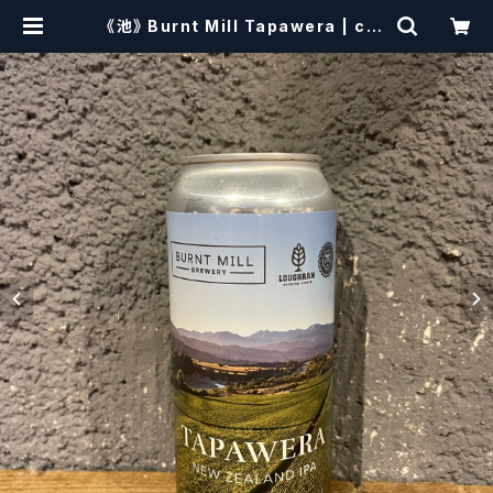
《池》 Burnt Mill Tapawera | cra
ftbeerscissors