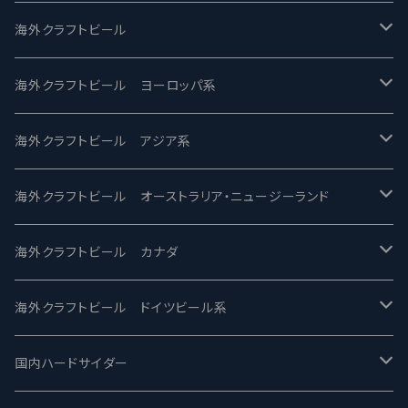
UCHU BREWING -うちゅうブルーイング
海外クラフトビール
バテレ -VERTERE
Modern Times モダンタイムズ
海外クラフトビール ヨーロッパ系
2nd Story Ale Works -セカンドストーリー
Maui マウイ
UnBarred -アンバード
海外クラフトビール アジア系
ビアへるん - Beer Hearn
Toppling Goliath トップリンゴライアス
SAIREN /サイレン
gweilo-鬼佬 グウァイロ
海外クラフトビール オーストラリア・ニュージーランド
忽布古丹醸造 - HOP KOTAN
Fair State フェアステイト
ワイルドチャイルド - Wilde Child
Heart Of Darkness - ハートオブダークネス
ROCKY RIDGE - ロッキーリッジ
海外クラフトビール カナダ
ワイマーケットブルーイング Y.Market Brewing
Lagunitas ラグニタス
BrewDog Brewery - ブリュードッグ
Carbon brews -カーボン
BODRIGGY BREWING ボッドリッジー
Jackie O's ジャッキーオーズ
海外クラフトビール ドイツビール系
志賀高原ビール - SIGAKOGEN
FirestoneWalker ファイアストーン
The Flying Inn / ザ フライイング イン
TAIHU - タイフー
CO-CONSPIRATORS コ・コンスピレーターズ
Westbrook ウェストブルック
Karmeliten カーメリテン
国内ハードサイダー