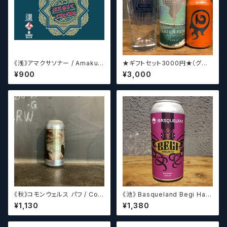
《浅》アマクサソナー / Amakus
★ギフトセット3000円★（グラ
a sonar MAGIC CIRCLE 【ク
スセット）【クラフトビール】
¥900
¥3,000
ラフトビールシザーズ】
《秋》コモンウェルス パフ / Com
《池》 Basqueland Begi Hau
monwealth Puff 【クラフトビ
ndi ベヒ アウンディ
¥1,130
¥1,380
ールシザーズ】