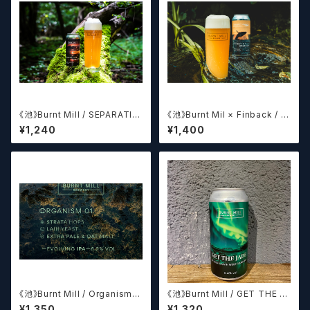
《池》Burnt Mill / SEPARATIN
《池》Burnt Mil × Finback / F
G CIRCLES
LIGHT OF WHALES
¥1,240
¥1,400
《池》Burnt Mill / Organism O
《池》Burnt Mill / GET THE J
1 オーガニズムO1
ADE
¥1,350
¥1,320