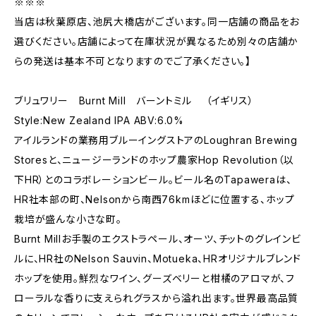
※※※
当店は秋葉原店、池尻大橋店がございます。同一店舗の商品をお
選びください。店舗によって在庫状況が異なるため別々の店舗か
らの発送は基本不可となりますのでご了承ください。】
ブリュワリー Burnt Mill バーントミル （イギリス）
Style:New Zealand IPA ABV:6.0%
アイルランドの業務用ブルーイングストアのLoughran Brewing
Storesと、ニュージーランドのホップ農家Hop Revolution（以
下HR）とのコラボレーションビール。ビール名のTapaweraは、
HR社本部の町、Nelsonから南西76kmほどに位置する、ホップ
栽培が盛んな小さな町。
Burnt Millお手製のエクストラペール、オーツ、チットのグレインビ
ルに、HR社のNelson Sauvin、Motueka、HRオリジナルブレンド
ホップを使用。鮮烈なワイン、グーズベリーと柑橘のアロマが、フ
ローラルな香りに支えられグラスから溢れ出ます。世界最高品質