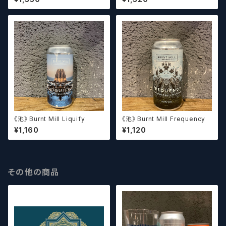
《池》 Burnt Mill Liquify
《池》 Burnt Mill Frequency
¥1,160
¥1,120
その他の商品