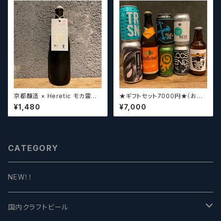
京都醸造 × Heretic モカ雷神 /
★ギフトセット7000円★（お好
Kyoto × Heretic MOCHA T
みに合わせて5～8本チョイスさ
¥1,480
¥7,000
HUNDER【クラフトビールシザ
せていただきます）【クラフトビー
ーズ】
ル】
CATEGORY
NEW！！
国内クラフトビール