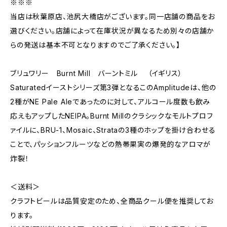
※※※
当店は秋葉原店、池尻大橋店がございます。同一店舗の商品をお
選びください。店舗によって在庫状況が異なるため別々の店舗か
らの発送は基本不可となりますのでご了承ください。】
ブリュワリー Burnt Mill バーントミル （イギリス）
Saturatedイーストシリーズ第3弾となるこのAmplitudeは、他の
2種がNE Pale Aleであったのに対して、アルコール度数も飲み
応えもアップしたNEIPA。Burnt Millのクラシックなモルトプロフ
ァイルに、BRU-1、Mosaic、Strataの3種のホップを掛け合わせる
ことで、パッションフルーツなどの熱帯果実の爆発的なアロマが
炸裂！
＜送料＞
クラフトビールは品質安定のため、全商品クール便を推奨してお
ります。