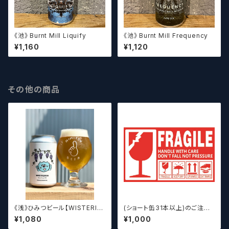
《池》 Burnt Mill Liquify
《池》 Burnt Mill Frequency
¥1,160
¥1,120
その他の商品
《浅》ひみつビール【WISTERIA】
(ショート缶31本以上)のご注文
／ ウィステリア
の場合いこちらをご購入くださ
¥1,080
¥1,000
い。 【クラフトビール】