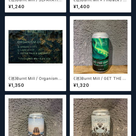
G CIRCLES
LIGHT OF WHALES
¥1,240
¥1,400
《池》Burnt Mill / Organism O
《池》Burnt Mill / GET THE J
1 オーガニズムO1
ADE
¥1,350
¥1,320