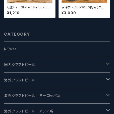
《池》Fair State The Luxury
★ギフトセット3000円★（グラ
of Restraint / フェアステイト
スセット）【クラフトビール】
¥1,210
¥3,000
ザ ラグジュアリー オブ リストレ
イント【クラフトビールシザーズ】
CATEGORY
NEW！！
国内クラフトビール
UCHU BREWING -うちゅうブルーイング
海外クラフトビール
バテレ -VERTERE
Modern Times モダンタイムズ
海外クラフトビール ヨーロッパ系
2nd Story Ale Works -セカンドストーリー
Maui マウイ
UnBarred -アンバード
海外クラフトビール アジア系