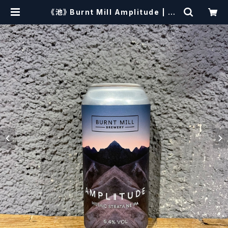
《池》 Burnt Mill Amplitude | cr
aftbeerscissors