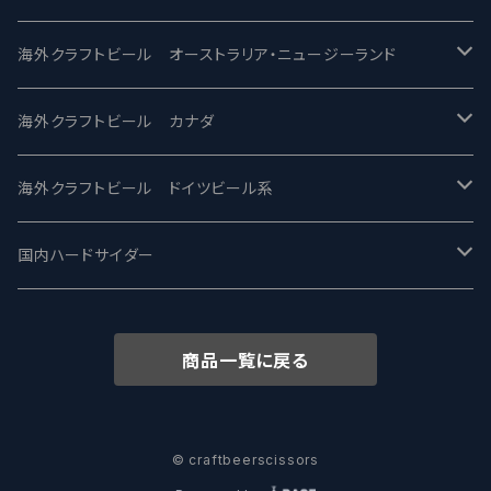
ビアへるん - Beer Hearn
Toppling Goliath トップリンゴライアス
SAIREN /サイレン
gweilo-鬼佬 グウァイロ
海外クラフトビール オーストラリア・ニュージーランド
忽布古丹醸造 - HOP KOTAN
Fair State フェアステイト
ワイルドチャイルド - Wilde Child
Heart Of Darkness - ハートオブダークネス
ROCKY RIDGE - ロッキーリッジ
海外クラフトビール カナダ
ワイマーケットブルーイング Y.Market Brewing
Lagunitas ラグニタス
BrewDog Brewery - ブリュードッグ
Carbon brews -カーボン
BODRIGGY BREWING ボッドリッジー
Jackie O's ジャッキーオーズ
海外クラフトビール ドイツビール系
志賀高原ビール - SIGAKOGEN
FirestoneWalker ファイアストーン
The Flying Inn / ザ フライイング イン
TAIHU - タイフー
CO-CONSPIRATORS コ・コンスピレーターズ
Westbrook ウェストブルック
Karmeliten カーメリテン
国内ハードサイダー
OUTSIDER - アウトサイダーブルーイング
Stone ストーン
To Øl / トゥ・オール
SUNMAI - サンマイ
アーバノートブリューイング Urbanaut
HOWE SOUND ハウサウンド
Schöfferhofer シェッファーホッファー
サノバスミス / Son of the Smith
商品一覧に戻る
箕面ビール - MINOH BEER
Mikkeller ミッケラー
Lambiek Fabriek - ファブリーク
Behemoth - ベヒーモス
Deep Creek Brewing Co.
Strathcona ストラスコナ
Früh フリュー
サンクトガーレン - Sankt Gallen
Hop Nation ホップネーション
Marble / マーブル
8 Wired エイトワイアード
ODIN BREWING オディン
Plank プランク
© craftbeerscissors