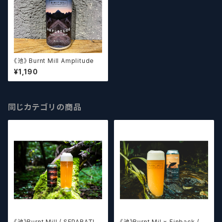
《池》 Burnt Mill Amplitude
¥1,190
同じカテゴリの商品
《池》Burnt Mill / SEPARATIN
《池》Burnt Mil × Finback / F