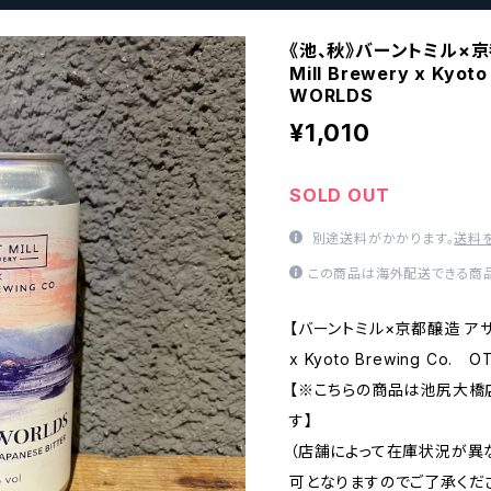
《池、秋》バーントミル×京都
Mill Brewery x Kyo
WORLDS
¥1,010
SOLD OUT
別途送料がかかります。
送料
この商品は海外配送できる商品
【バーントミル×京都醸造 アザーワー
x Kyoto Brewing Co. 
【※こちらの商品は池尻大橋
す】
（店舗によって在庫状況が異
可となりますのでご了承くださ