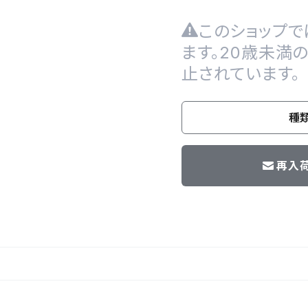
このショップで
ます。20歳未満
止されています。
種
再入