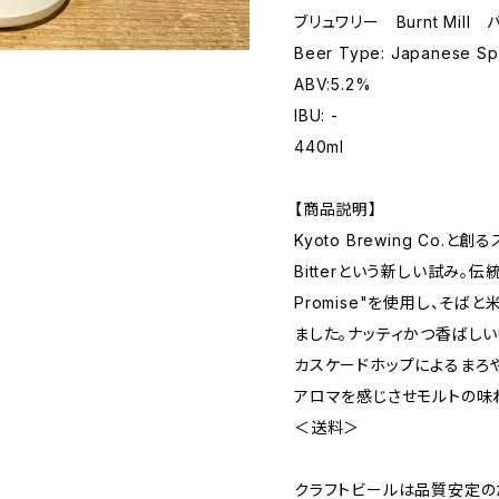
ブリュワリー Burnt Mil
Beer Type: Japanese Spe
ABV:5.2%
IBU: -
440ml
【商品説明】
Kyoto Brewing Co.と創る
Bitterという新しい試み。伝
Promise"を使用し、そば
ました。ナッティかつ香ばしい
カスケードホップによるまろ
アロマを感じさせモルトの味
＜送料＞
クラフトビールは品質安定の