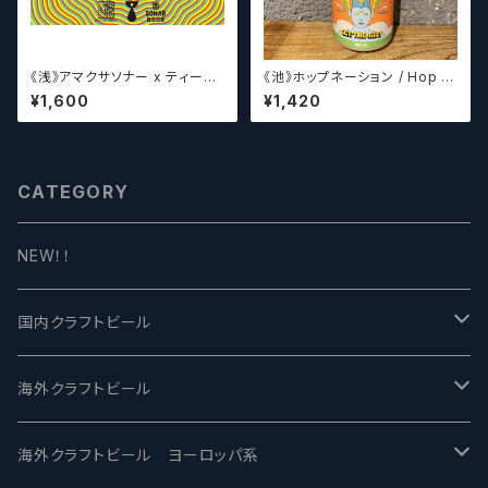
《浅》アマクサソナー x ティーン
《池》ホップネーション / Hop N
エイジ x ウィッチクラフト / Am
ation Get The Gist
¥1,600
¥1,420
akusa sonar x Teenage Br
ewing ×WITCH CRAFT Tee
n Witch 【クラフトビールシザー
ズ】
CATEGORY
NEW！！
国内クラフトビール
UCHU BREWING -うちゅうブルーイング
海外クラフトビール
バテレ -VERTERE
Modern Times モダンタイムズ
海外クラフトビール ヨーロッパ系