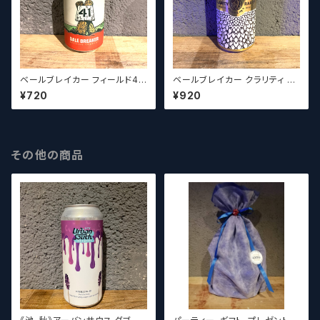
ベールブレイカー フィールド41
ベールブレイカー クラリティ レ
ペールエール Bale Breaker
アリティ / Bale Breaker Clari
¥720
¥920
Field 41 Pale Ale 【クラフト
ty Rarity 【クラフトビールシザ
ビールシザーズ】
ーズ】
その他の商品