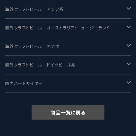
2nd Story Ale Works -セカンドストーリー
Maui マウイ
UnBarred -アンバード
海外クラフトビール アジア系
ビアへるん - Beer Hearn
Toppling Goliath トップリンゴライアス
SAIREN /サイレン
gweilo-鬼佬 グウァイロ
海外クラフトビール オーストラリア・ニュージーランド
忽布古丹醸造 - HOP KOTAN
Fair State フェアステイト
ワイルドチャイルド - Wilde Child
Heart Of Darkness - ハートオブダークネス
ROCKY RIDGE - ロッキーリッジ
海外クラフトビール カナダ
ワイマーケットブルーイング Y.Market Brewing
Lagunitas ラグニタス
BrewDog Brewery - ブリュードッグ
Carbon brews -カーボン
BODRIGGY BREWING ボッドリッジー
Jackie O's ジャッキーオーズ
海外クラフトビール ドイツビール系
志賀高原ビール - SIGAKOGEN
FirestoneWalker ファイアストーン
The Flying Inn / ザ フライイング イン
TAIHU - タイフー
CO-CONSPIRATORS コ・コンスピレーターズ
Westbrook ウェストブルック
Karmeliten カーメリテン
国内ハードサイダー
OUTSIDER - アウトサイダーブルーイング
Stone ストーン
To Øl / トゥ・オール
SUNMAI - サンマイ
アーバノートブリューイング Urbanaut
HOWE SOUND ハウサウンド
Schöfferhofer シェッファーホッファー
サノバスミス / Son of the Smith
商品一覧に戻る
箕面ビール - MINOH BEER
Mikkeller ミッケラー
Lambiek Fabriek - ファブリーク
Behemoth - ベヒーモス
Deep Creek Brewing Co.
Strathcona ストラスコナ
Früh フリュー