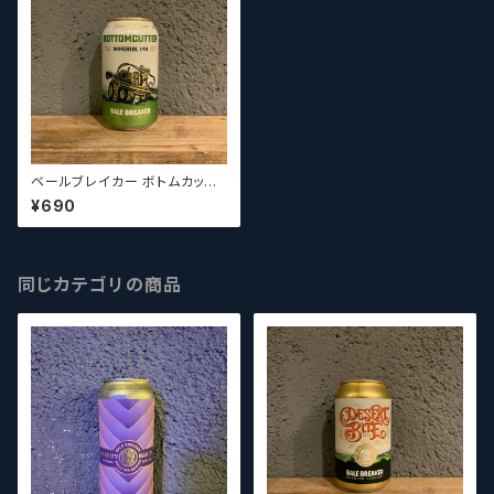
ベールブレイカー ボトムカッタ
ーIIPA / Bale Breaker Botto
¥690
mcutter IIPA【クラフトビールシ
ザーズ】
同じカテゴリの商品