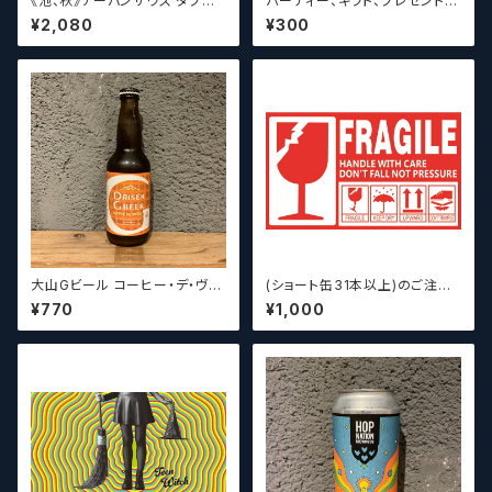
《池、秋》アーバンサウス ダブル
パーティー、ギフト、プレゼント、
スピルド ロックザボート / Urba
お中元、お歳暮、結婚祝い等の
¥2,080
¥300
n South HTX Double Spille
贈り物やお祝いに！
d: Rock the Boat【クラフトビ
ール】
大山Gビール コーヒー・デ・ヴァ
(ショート缶31本以上)のご注文
イス【クラフトビール】
の場合いこちらをご購入くださ
¥770
¥1,000
い。 【クラフトビール】