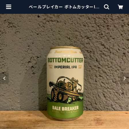
ベールブレイカー ボトムカッターIIP
A / Bale Breaker Bottomcutte
r IIPA【クラフトビールシザーズ】 | c
raftbeerscissors