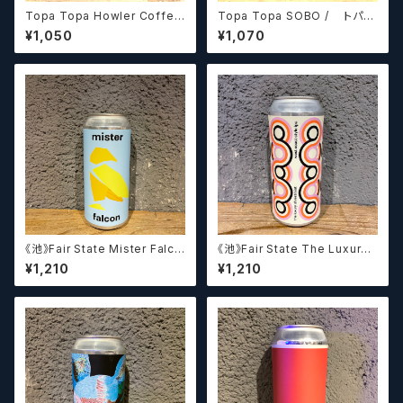
Topa Topa Howler Coffee
Topa Topa SOBO / トパト
Double IPA / ハウラー コーヒ
パ ソボ
¥1,050
¥1,070
ー ダブルIPA
《池》Fair State Mister Falco
《池》Fair State The Luxury
n / フェアステイト ミスター ファ
of Restraint / フェアステイト
¥1,210
¥1,210
ルコン【クラフトビールシザーズ】
ザ ラグジュアリー オブ リストレ
イント【クラフトビールシザーズ】