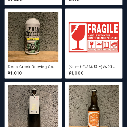
/ Definitive Elsewhere
OLIC FOUNDATION ディ
レイラブリューワークス
Deep Creek Brewing Co. L
(ショート缶31本以上)のご注文
upulin Effect ディープクリ
の場合いこちらをご購入くださ
¥1,010
¥1,000
ーク ルプリン エフェクト
い。 【クラフトビール】