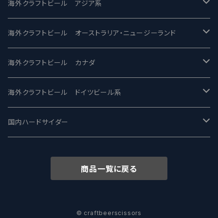
2nd Story Ale Works -セカンドストーリー
Maui マウイ
UnBarred -アンバード
海外クラフトビール アジア系
ビアへるん - Beer Hearn
Toppling Goliath トップリンゴライアス
SAIREN /サイレン
gweilo-鬼佬 グウァイロ
海外クラフトビール オーストラリア・ニュージーランド
忽布古丹醸造 - HOP KOTAN
Fair State フェアステイト
ワイルドチャイルド - Wilde Child
Heart Of Darkness - ハートオブダークネス
ROCKY RIDGE - ロッキーリッジ
海外クラフトビール カナダ
ワイマーケットブルーイング Y.Market Brewing
Lagunitas ラグニタス
BrewDog Brewery - ブリュードッグ
Carbon brews -カーボン
BODRIGGY BREWING ボッドリッジー
Jackie O's ジャッキーオーズ
海外クラフトビール ドイツビール系
志賀高原ビール - SIGAKOGEN
FirestoneWalker ファイアストーン
The Flying Inn / ザ フライイング イン
TAIHU - タイフー
CO-CONSPIRATORS コ・コンスピレーターズ
Westbrook ウェストブルック
Karmeliten カーメリテン
国内ハードサイダー
OUTSIDER - アウトサイダーブルーイング
Stone ストーン
To Øl / トゥ・オール
SUNMAI - サンマイ
アーバノートブリューイング Urbanaut
HOWE SOUND ハウサウンド
Schöfferhofer シェッファーホッファー
サノバスミス / Son of the Smith
商品一覧に戻る
箕面ビール - MINOH BEER
Mikkeller ミッケラー
Lambiek Fabriek - ファブリーク
Behemoth - ベヒーモス
Deep Creek Brewing Co.
Strathcona ストラスコナ
Früh フリュー
サンクトガーレン - Sankt Gallen
Hop Nation ホップネーション
Marble / マーブル
8 Wired エイトワイアード
ODIN BREWING オディン
Plank プランク
© craftbeerscissors