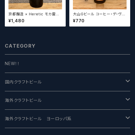
京都醸造 × Heretic モカ雷神 /
大山Gビール コーヒー・デ・ヴァ
Kyoto × Heretic MOCHA T
イス【クラフトビール】
¥1,480
¥770
HUNDER【クラフトビールシザ
ーズ】
CATEGORY
NEW！！
国内クラフトビール
UCHU BREWING -うちゅうブルーイング
海外クラフトビール
バテレ -VERTERE
Modern Times モダンタイムズ
海外クラフトビール ヨーロッパ系