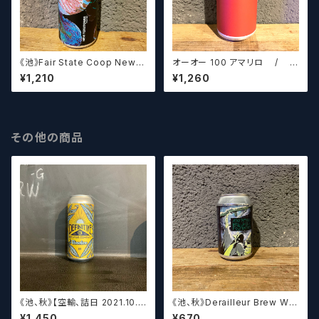
《池》Fair State Coop New T
オーオー 100 アマリロ /
erritories / フェアステイト ニ
O/O 100 Amarillo【クラフトビ
¥1,210
¥1,260
ュー テリトリーズ【クラフトビー
ールシザーズ】
ルシザーズ】
その他の商品
《池、秋》【空輸、詰日 2021.10.2
《池、秋》Derailleur Brew Wor
6】ディフィニティブ エルスウェア
ks ANONYMOUS BREWH
¥1,450
¥670