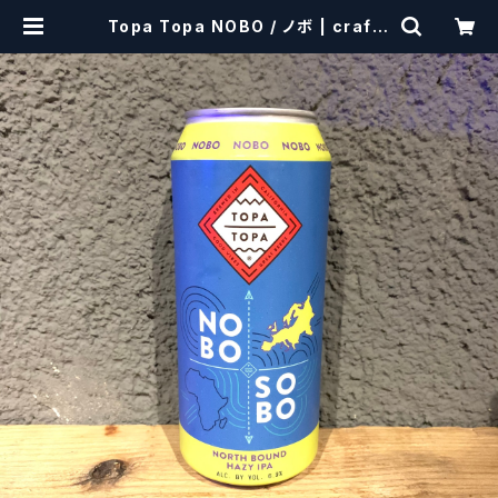
Topa Topa NOBO / ノボ | craftb
eerscissors