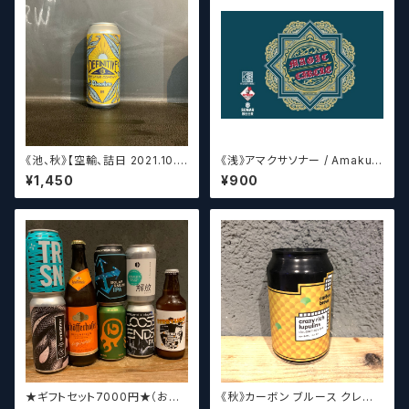
《池、秋》【空輸、詰日 2021.10.2
《浅》アマクサソナー / Amakus
6】ディフィニティブ エルスウェア
a sonar MAGIC CIRCLE 【ク
¥1,450
¥900
/ Definitive Elsewhere
ラフトビールシザーズ】
★ギフトセット7000円★（お好
《秋》カーボン ブルース クレイ