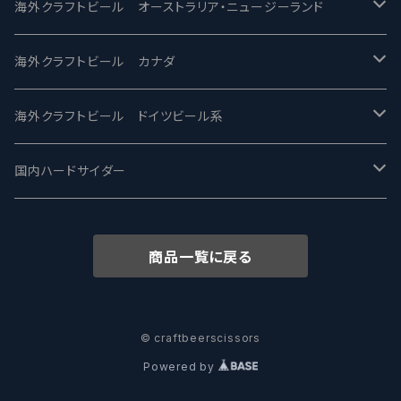
ビアへるん - Beer Hearn
Toppling Goliath トップリンゴライアス
SAIREN /サイレン
gweilo-鬼佬 グウァイロ
海外クラフトビール オーストラリア・ニュージーランド
忽布古丹醸造 - HOP KOTAN
Fair State フェアステイト
ワイルドチャイルド - Wilde Child
Heart Of Darkness - ハートオブダークネス
ROCKY RIDGE - ロッキーリッジ
海外クラフトビール カナダ
ワイマーケットブルーイング Y.Market Brewing
Lagunitas ラグニタス
BrewDog Brewery - ブリュードッグ
Carbon brews -カーボン
BODRIGGY BREWING ボッドリッジー
Jackie O's ジャッキーオーズ
海外クラフトビール ドイツビール系
志賀高原ビール - SIGAKOGEN
FirestoneWalker ファイアストーン
The Flying Inn / ザ フライイング イン
TAIHU - タイフー
CO-CONSPIRATORS コ・コンスピレーターズ
Westbrook ウェストブルック
Karmeliten カーメリテン
国内ハードサイダー
OUTSIDER - アウトサイダーブルーイング
Stone ストーン
To Øl / トゥ・オール
SUNMAI - サンマイ
アーバノートブリューイング Urbanaut
HOWE SOUND ハウサウンド
Schöfferhofer シェッファーホッファー
サノバスミス / Son of the Smith
商品一覧に戻る
箕面ビール - MINOH BEER
Mikkeller ミッケラー
Lambiek Fabriek - ファブリーク
Behemoth - ベヒーモス
Deep Creek Brewing Co.
Strathcona ストラスコナ
Früh フリュー
サンクトガーレン - Sankt Gallen
Hop Nation ホップネーション
Marble / マーブル
8 Wired エイトワイアード
ODIN BREWING オディン
Plank プランク
© craftbeerscissors
Powered by
ウェストコーストブルーイング -WCB
Brewski ブリュースキー
Buxton - バクストン
Isthmus イスムス
Electric Bicycle エレクトリックバイシクル
Tucher トゥーハー