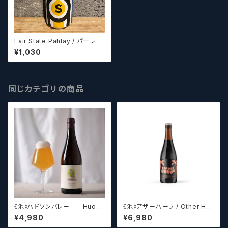
Fair State Pahlay / パーレイ
【クラフトビールシザーズ】
¥1,030
同じカテゴリの商品
《池》ハドソンバレー Hudso
《池》アザーハーフ / Other Hal
n Valley Blossom
f Brewing Triple Drupe【ク
¥4,980
¥6,980
ラフトビールシザーズ】