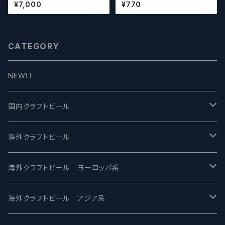
みに合わせて5～8本チョイスさ
ジーリッチルプリンズ Carbo
¥7,000
¥770
せていただきます）【クラフトビー
n Brews Crazy rich Lupulin
ル】
s【クラフトビール】
CATEGORY
NEW！！
国内クラフトビール
UCHU BREWING -うちゅうブルーイング
海外クラフトビール
バテレ -VERTERE
Modern Times モダンタイムズ
海外クラフトビール ヨーロッパ系
2nd Story Ale Works -セカンドストーリー
Maui マウイ
UnBarred -アンバード
海外クラフトビール アジア系