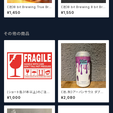
《池》8 bit Brewing True Bre
《池》8 bit Brewing 8 bit Bre
wmance (473ml) / トゥルー
wing Chateau De La Dank
¥1,450
¥1,550
ブルーマンス【クラフトビール】
WC DIPA (473ml) / シャトー・
ド・ラ・ダンク【クラフトビール】
その他の商品
(ショート缶31本以上)のご注文
《池、秋》アーバンサウス ダブル
の場合いこちらをご購入くださ
スピルド ロックザボート / Urba
¥1,000
¥2,080
い。 【クラフトビール】
n South HTX Double Spille
d: Rock the Boat【クラフトビ
ール】