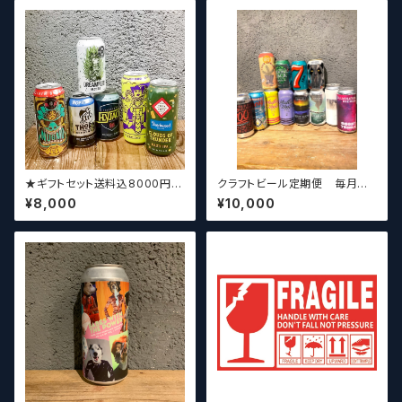
★ギフトセット送料込8000円★
クラフトビール定期便 毎月厳
（お好みに合わせて高価なビー
選したクラフトビールをお届けし
¥8,000
¥10,000
ルも含めて5～6本チョイスさせ
ます。（10本～12本）
ていただきます）【クラフトビー
ル】