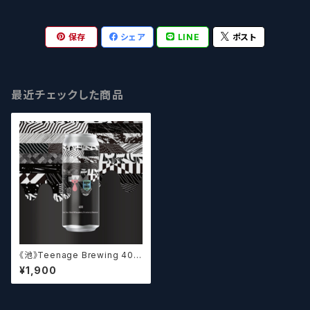
保存
シェア
LINE
ポスト
最近チェックした商品
《池》Teenage Brewing 400
// ヨンヒャク【クラフトビール】
¥1,900