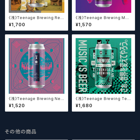
《浅》Teenage Brewing Res
《浅》Teenage Brewing Mud
urrection // レザレクション【ク
ai 8 // 無題【クラフトビール】
¥1,700
¥1,570
ラフトビール】
《浅》Teenage Brewing New
《浅》Teenage Brewing Tee
Romantic // ニューロマンティ
nage Punk IPA // ティーンエ
¥1,520
¥1,680
ック【クラフトビール】
イジパンクアイピーエー【クラフ
トビール】
その他の商品