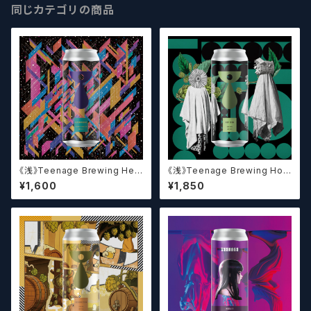
同じカテゴリの商品
《浅》Teenage Brewing Het
《浅》Teenage Brewing Hop
erophonic // ヘテロフォニック
Icon // ホップアイコン【クラフト
¥1,600
¥1,850
【クラフトビール】
ビール】