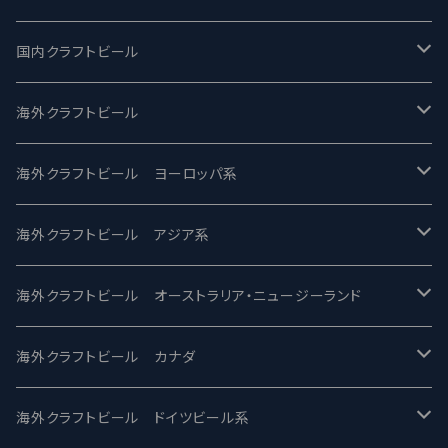
国内クラフトビール
UCHU BREWING -うちゅうブルーイング
海外クラフトビール
バテレ -VERTERE
Modern Times モダンタイムズ
海外クラフトビール ヨーロッパ系
2nd Story Ale Works -セカンドストーリー
Maui マウイ
UnBarred -アンバード
海外クラフトビール アジア系
ビアへるん - Beer Hearn
Toppling Goliath トップリンゴライアス
SAIREN /サイレン
gweilo-鬼佬 グウァイロ
海外クラフトビール オーストラリア・ニュージーランド
忽布古丹醸造 - HOP KOTAN
Fair State フェアステイト
ワイルドチャイルド - Wilde Child
Heart Of Darkness - ハートオブダークネス
ROCKY RIDGE - ロッキーリッジ
海外クラフトビール カナダ
ワイマーケットブルーイング Y.Market Brewing
Lagunitas ラグニタス
BrewDog Brewery - ブリュードッグ
Carbon brews -カーボン
BODRIGGY BREWING ボッドリッジー
Jackie O's ジャッキーオーズ
海外クラフトビール ドイツビール系