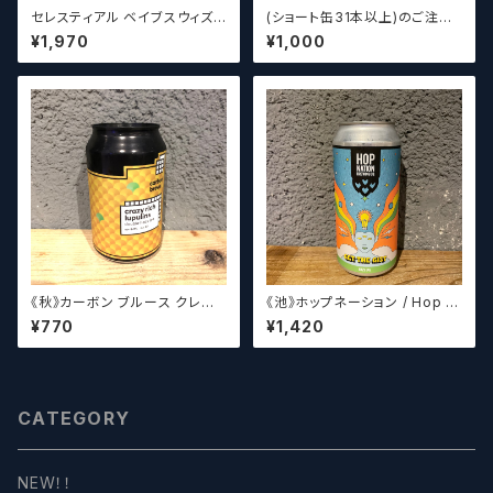
セレスティアル ベイブスウィズ
(ショート缶31本以上)のご注文
ザパワー / Celestial Beerwo
の場合いこちらをご購入くださ
¥1,970
¥1,000
rks Babes With the Power
い。 【クラフトビール】
《秋》カーボン ブルース クレイ
《池》ホップネーション / Hop N
ジーリッチルプリンズ Carbo
ation Get The Gist
¥770
¥1,420
n Brews Crazy rich Lupulin
s【クラフトビール】
CATEGORY
NEW！！