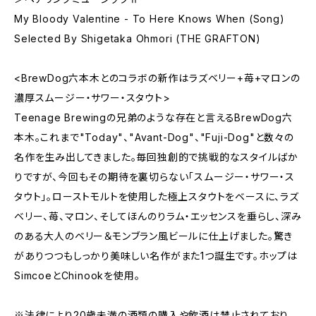
My Bloody Valentine - To Here Knows When (Song)
Selected By Shigetaka Ohmori (THE GRAFTON)
<BrewDog六本木とのコラボの新作はラズベリー+苺+マロンの
濃厚スムージー・サワー・スタウト>
Teenage Brewingの兄弟のような存在と言えるBrewDog六
本木。これまで"Today"、"Avant-Dog"、"Fuji-Dog"と数々の
名作を生み出してきました。毎回独創的で挑戦的なスタイルばか
りですが、今回もその期待を裏切らない「スムージー・サワー・ス
タウト」。ローストモルトを使用した極上スタウトをベースに、ラズ
ベリー、苺、マロン、そしてほんのりラム・エッセンスを垂らし、深み
のある大人のベリー＆モンブラン風ビールに仕上げました。驚き
がありつつもしっかり美味しい名作がまた1つ誕生です。ホップは
SimcoeとChinookを使用。
※法律により20歳未満の酒類の購入や飲酒は禁止されており、