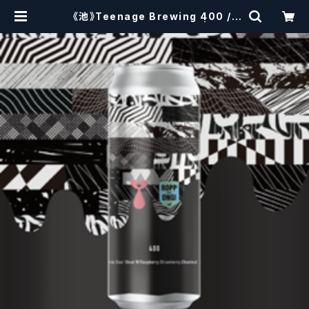
《池》Teenage Brewing 400 //
ヨンヒャク【クラフトビール】 | craft
beerscissors